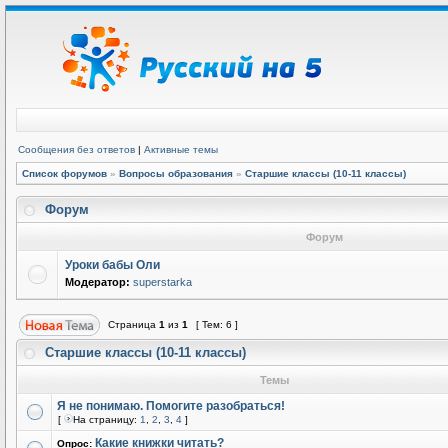
Сообщения без ответов
|
Активные темы
Список форумов
»
Вопросы образования
»
Старшие классы (10-11 классы)
Форум
Форум
Уроки бабы Оли
Модератор:
superstarka
Страница
1
из
1
[ Тем: 6 ]
Старшие классы (10-11 классы)
Темы
Я не понимаю. Помогите разобраться!
[
На страницу:
1
,
2
,
3
,
4
]
Какие книжки читать?
Опрос: