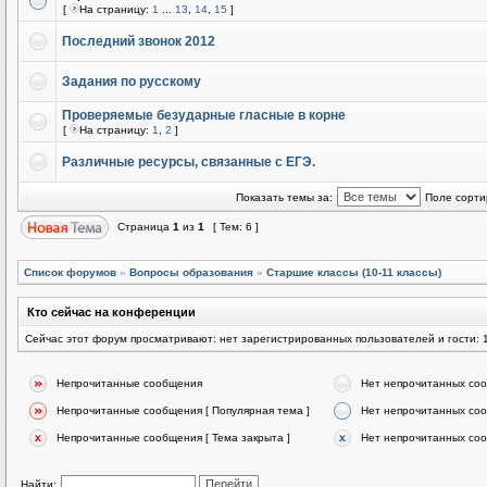
[
На страницу:
1
...
13
,
14
,
15
]
Последний звонок 2012
Задания по русскому
Проверяемые безударные гласные в корне
[
На страницу:
1
,
2
]
Различные ресурсы, связанные с ЕГЭ.
Показать темы за:
Поле сорти
Страница
1
из
1
[ Тем: 6 ]
Список форумов
»
Вопросы образования
»
Старшие классы (10-11 классы)
Кто сейчас на конференции
Сейчас этот форум просматривают: нет зарегистрированных пользователей и гости: 
Непрочитанные сообщения
Нет непрочитанных со
Непрочитанные сообщения [ Популярная тема ]
Нет непрочитанных соо
Непрочитанные сообщения [ Тема закрыта ]
Нет непрочитанных соо
Найти: