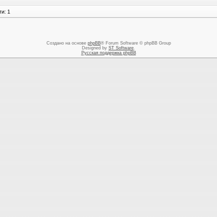
и: 1
Создано на основе
phpBB
® Forum Software © phpBB Group
Designed by
ST Software
.
Русская поддержка phpBB