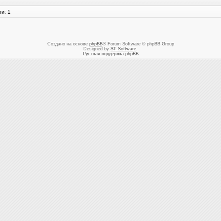
и: 1
Создано на основе
phpBB
® Forum Software © phpBB Group
Designed by
ST Software
.
Русская поддержка phpBB