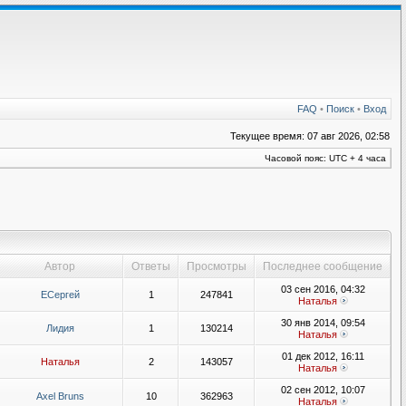
FAQ
•
Поиск
•
Вход
Текущее время: 07 авг 2026, 02:58
Часовой пояс: UTC + 4 часа
Автор
Ответы
Просмотры
Последнее сообщение
03 сен 2016, 04:32
ЕСергей
1
247841
Наталья
30 янв 2014, 09:54
Лидия
1
130214
Наталья
01 дек 2012, 16:11
Наталья
2
143057
Наталья
02 сен 2012, 10:07
Axel Bruns
10
362963
Наталья