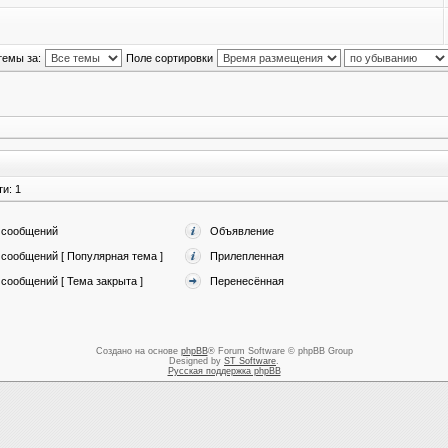
темы за:
Поле сортировки
и: 1
 сообщений
Объявление
сообщений [ Популярная тема ]
Прилепленная
сообщений [ Тема закрыта ]
Перенесённая
Создано на основе
phpBB
® Forum Software © phpBB Group
Designed by
ST Software
.
Русская поддержка phpBB