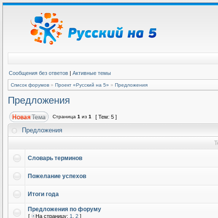
Сообщения без ответов
|
Активные темы
Список форумов
»
Проект «Русский на 5»
»
Предложения
Предложения
Страница
1
из
1
[ Тем: 5 ]
Предложения
Т
Словарь терминов
Пожелание успехов
Итоги года
Предложения по форуму
[
На страницу:
1
,
2
]