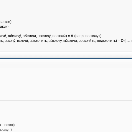
наскок)
какун)
чи́, обскачу́, обскачи́, поскачу́, поскачи́) =
А
(напр. поск
а
чут)
ть, вскочу́, вскочи́, вы́скочить, вы́скочу, вы́скочи, соскочи́ть, подскочить) =
О
(нап
. наскок)
 скакун)