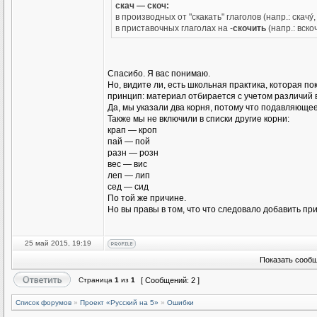
скач — скоч:
в производных от "скакать" глаголов (напр.: скачу́, с
в приставочных глаголах на -
скочить
(напр.: вскоч
Спасибо. Я вас понимаю.
Но, видите ли, есть школьная практика, которая 
принцип: материал отбирается с учетом различий 
Да, мы указали два корня, потому что подавляющее
Также мы не включили в списки другие корни:
крап — кроп
пай — пой
разн — розн
вес — вис
леп — лип
сед — сид
По той же причине.
Но вы правы в том, что что следовало добавить п
25 май 2015, 19:19
Показать сообщ
Страница
1
из
1
[ Сообщений: 2 ]
Список форумов
»
Проект «Русский на 5»
»
Ошибки