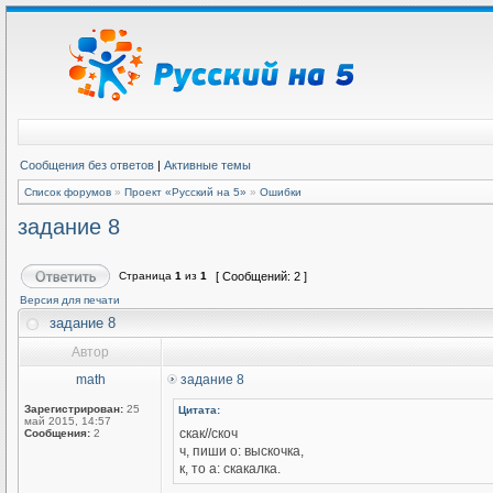
Сообщения без ответов
|
Активные темы
Список форумов
»
Проект «Русский на 5»
»
Ошибки
задание 8
Страница
1
из
1
[ Сообщений: 2 ]
Версия для печати
задание 8
Автор
math
задание 8
Зарегистрирован:
25
Цитата:
май 2015, 14:57
скак//скоч
Сообщения:
2
ч, пиши о: выскочка,
к, то а: скакалка.