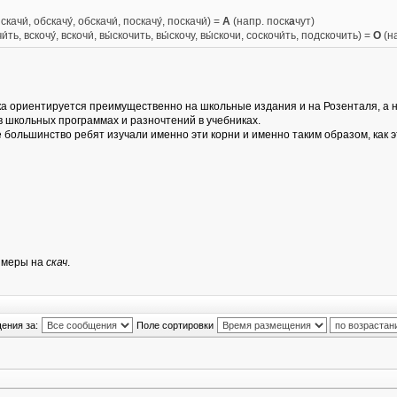
качи́, обскачу́, обскачи́, поскачу́, поскачи́) =
А
(напр. поск
а
чут)
и́ть, вскочу́, вскочи́, вы́скочить, вы́скочу, вы́скочи, соскочи́ть, подскочить) =
О
(на
пока ориентируется преимущественно на школьные издания и на Розенталя, 
в школьных программах и разночтений в учебниках.
 большинство ребят изучали именно эти корни и именно таким образом, как эт
римеры на
скач
.
ения за:
Поле сортировки