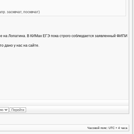
пр. заск
о
чат, поск
о
чат)
а не на Лопатина. В КИМах ЕГЭ пока строго соблюдается заявленный ФИПИ
о дано у нас на сайте.
Часовой пояс: UTC + 4 часа