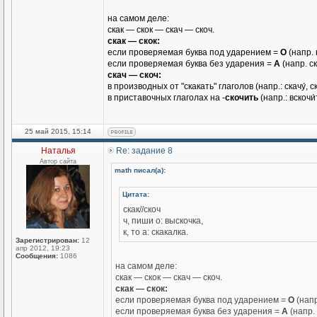
на самом деле:
скак — скок — скач — скоч.
скак — скок:
если проверяемая буква под ударением =
О
(напр. 
если проверяемая буква без ударения =
А
(напр. с
скач — скоч:
в производных от "скакать" глаголов (напр.: скачу́, ска
в приставочных глаголах на -
скочить
(напр.: вскочи́
25 май 2015, 15:14
Наталья
Re: задание 8
Автор сайта
math писал(а):
Цитата:
скак//скоч
ч, пиши о: выскочка,
к, то а: скакалка.
Зарегистрирован:
12
апр 2012, 19:23
Сообщения:
1086
на самом деле:
скак — скок — скач — скоч.
скак — скок:
если проверяемая буква под ударением =
О
(напр
если проверяемая буква без ударения =
А
(напр.