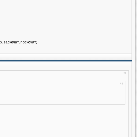
р. заск
о
чат, поск
о
чат)