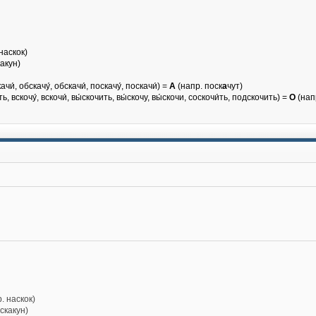
наскок)
какун)
чи́, обскачу́, обскачи́, поскачу́, поскачи́) =
А
(напр. поск
а
чут)
ть, вскочу́, вскочи́, вы́скочить, вы́скочу, вы́скочи, соскочи́ть, подскочить) =
О
(нап
. наскок)
 скакун)