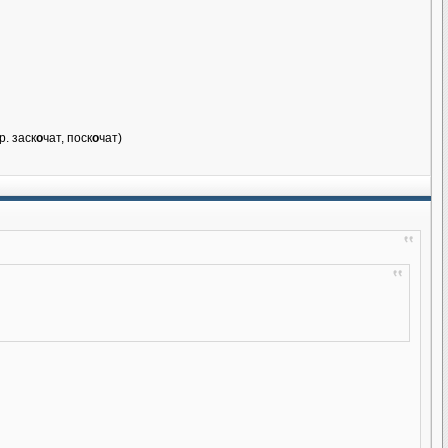
р. заск
о
чат, поск
о
чат)