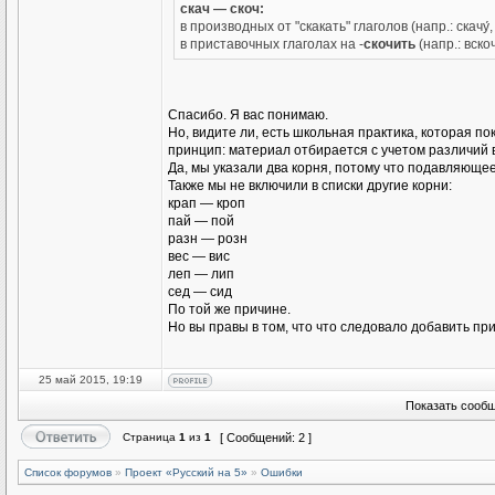
скач — скоч:
в производных от "скакать" глаголов (напр.: скачу́, с
в приставочных глаголах на -
скочить
(напр.: вскоч
Спасибо. Я вас понимаю.
Но, видите ли, есть школьная практика, которая 
принцип: материал отбирается с учетом различий 
Да, мы указали два корня, потому что подавляющее
Также мы не включили в списки другие корни:
крап — кроп
пай — пой
разн — розн
вес — вис
леп — лип
сед — сид
По той же причине.
Но вы правы в том, что что следовало добавить п
25 май 2015, 19:19
Показать сообщ
Страница
1
из
1
[ Сообщений: 2 ]
Список форумов
»
Проект «Русский на 5»
»
Ошибки