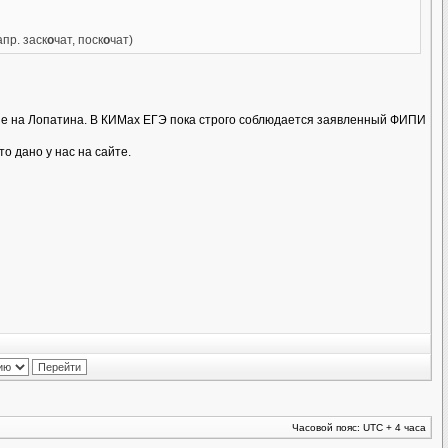
пр. заск
о
чат, поск
о
чат)
а не на Лопатина. В КИМах ЕГЭ пока строго соблюдается заявленный ФИПИ
о дано у нас на сайте.
Часовой пояс: UTC + 4 часа