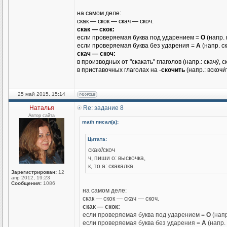
на самом деле:
скак — скок — скач — скоч.
скак — скок:
если проверяемая буква под ударением =
О
(напр. 
если проверяемая буква без ударения =
А
(напр. с
скач — скоч:
в производных от "скакать" глаголов (напр.: скачу́, ска
в приставочных глаголах на -
скочить
(напр.: вскочи́
25 май 2015, 15:14
Наталья
Re: задание 8
Автор сайта
math писал(а):
Цитата:
скак//скоч
ч, пиши о: выскочка,
к, то а: скакалка.
Зарегистрирован:
12
апр 2012, 19:23
Сообщения:
1086
на самом деле:
скак — скок — скач — скоч.
скак — скок:
если проверяемая буква под ударением =
О
(напр
если проверяемая буква без ударения =
А
(напр.