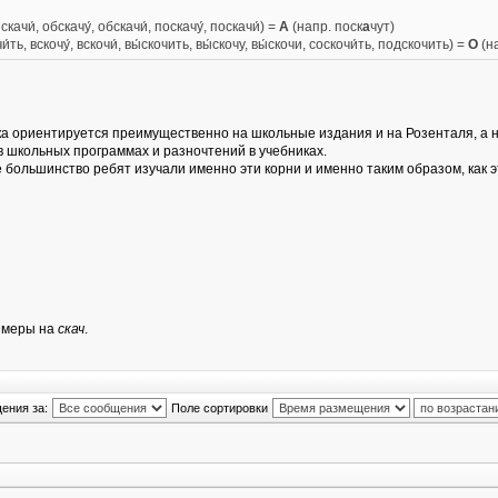
качи́, обскачу́, обскачи́, поскачу́, поскачи́) =
А
(напр. поск
а
чут)
и́ть, вскочу́, вскочи́, вы́скочить, вы́скочу, вы́скочи, соскочи́ть, подскочить) =
О
(на
пока ориентируется преимущественно на школьные издания и на Розенталя, 
в школьных программах и разночтений в учебниках.
 большинство ребят изучали именно эти корни и именно таким образом, как эт
римеры на
скач
.
ения за:
Поле сортировки