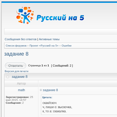
Сообщения без ответов
|
Активные темы
Список форумов
»
Проект «Русский на 5»
»
Ошибки
задание 8
Страница
1
из
1
[ Сообщений: 2 ]
Версия для печати
задание 8
Автор
math
задание 8
Зарегистрирован:
25
Цитата:
май 2015, 14:57
скак//скоч
Сообщения:
2
ч, пиши о: выскочка,
к, то а: скакалка.