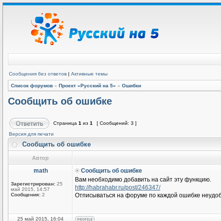
Сообщения без ответов
|
Активные темы
Список форумов
»
Проект «Русский на 5»
»
Ошибки
Сообщить об ошибке
Страница
1
из
1
[ Сообщений: 3 ]
Версия для печати
Сообщить об ошибке
Автор
math
Сообщить об ошибке
Вам необходимо добавить на сайт эту функцию.
Зарегистрирован:
25
http://habrahabr.ru/post/246347/
май 2015, 14:57
Сообщения:
2
Отписываться на форуме по каждой ошибке неудоб
25 май 2015, 16:04