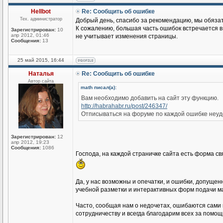
Hellbot
Re: Сообщить об ошибке
Тех. администратор
Добрый день, спасибо за рекомендацию, мы обяза
К сожалению, большая часть ошибок встречается в
Зарегистрирован:
10
апр 2012, 01:46
не учитывает изменения страницы.
Сообщения:
13
25 май 2015, 16:44
Наталья
Re: Сообщить об ошибке
Автор сайта
math писал(а):
Вам необходимо добавить на сайт эту функцию.
http://habrahabr.ru/post/246347/
Отписываться на форуме по каждой ошибке неуд
Зарегистрирован:
12
апр 2012, 19:23
Сообщения:
1086
Господа, на каждой страничке сайта есть форма св
Да, у нас возможны и опечатки, и ошибки, допущен
учебной разметки и интерактивных форм подачи ма
Часто, сообщая нам о недочетах, ошибаются сами 
сотрудничеству и всегда благодарим всех за помощ