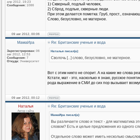
апр 2012, 19:23
1) Скверный, подлый человек,
Сообщения:
1086
2) Сброд, подлые, скверные люди.
При этом делается пометка: Груб, прост., означающ
Слово, безусловно, не матерное.
09 авг 2012, 00:06
МамаИра
Re: Британские ученые и вода
Зарегистрирован:
06
Наталья писал(а):
авг 2012, 12:53
Сволочь [...] слово, безусловно, не матерное.
Сообщения:
7
Откуда:
Университет
Вот с этим никто не спорит. А на какие же слова р
Кстати, мат - это, насколько я знаю, русское понят
рода выражение в СМИ до сих пор вызывает возму
09 авг 2012, 00:12
Наталья
Re: Британские ученые и вода
Автор сайта
МамаИра писал(а):
Вы различаете слово и текст - для математика э
словом? Есть и целые предложения из одного сло
Отдельное слово может иметь несколько смыслов, к