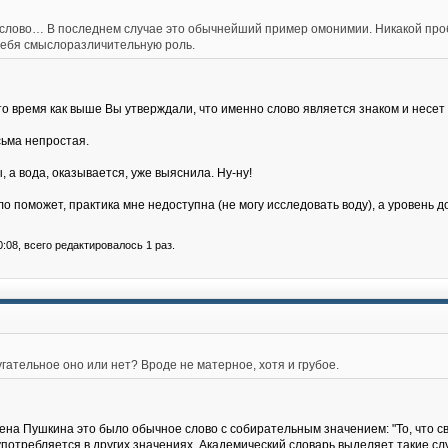
 слово… В последнем случае это обычнейший пример омонимии. Никакой проб
 себя смыслоразличительную роль.
 то время как выше Вы утверждали, что именно слово является знаком и несе
сьма непростая.
 а вода, оказывается, уже выяснила. Ну-ну!
ло поможет, практика мне недоступна (не могу исследовать воду), а уровень до
0:08, всего редактировалось 1 раз.
угательное оно или нет? Вроде не матерное, хотя и грубое.
ена Пушкина это было обычное слово с собирательным значением: "То, что с
потребляется в других значениях. Академический словарь выделяет такие сл