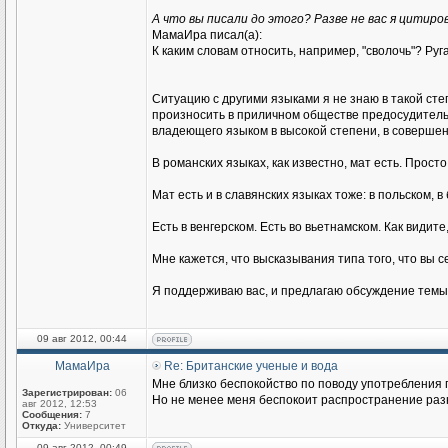
А что вы писали до этого? Разве не вас я цитиро
МамаИра писал(а):
К каким словам относить, например, "сволочь"? Руг
Ситуацию с другими языками я не знаю в такой сте
произносить в приличном обществе предосудитель
владеющего языком в высокой степени, в совершен
В романских языках, как известно, мат есть. Просто
Мат есть и в славянских языках тоже: в польском, в 
Есть в венгерском. Есть во вьетнамском. Как видит
Мне кажется, что высказывания типа того, что вы 
Я поддерживаю вас, и предлагаю обсуждение темы
09 авг 2012, 00:44
МамаИра
Re: Британские ученые и вода
Мне близко беспокойство по поводу употребления 
Зарегистрирован:
06
Но не менее меня беспокоит распространение разн
авг 2012, 12:53
Сообщения:
7
Откуда:
Университет
09 авг 2012, 00:49