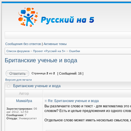
Сообщения без ответов
|
Активные темы
Список форумов
»
Проект «Русский на 5»
»
Ошибки
Британские ученые и вода
Страница
2
из
2
[ Сообщений: 16 ]
Версия для печати
Британские ученые и вода
Автор
МамаИра
Re: Британские ученые и вода
Вы различаете слово и текст - для математика это
Зарегистрирован:
06
словом? Есть и целые предложения из одного слова
авг 2012, 12:53
Сообщения:
7
Откуда:
Университет
Отдельное слово может иметь несколько смыслов, как