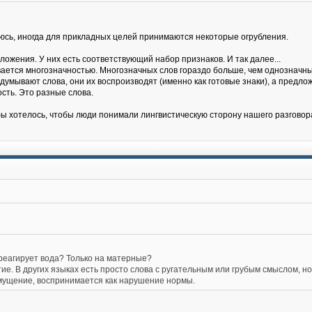
баюсь, иногда для прикладных целей принимаются некоторые огрубления.
ложения. У них есть соответствующий набор признаков. И так далее...
вается многозначностью. Многозначных слов гораздо больше, чем однозначны
идумывают слова, они их воспроизводят (именно как готовые знаки), а предл
сть. Это разные слова.
бы хотелось, чтобы люди понимали лингвистическую сторону нашего разговор
 реагирует вода? Только на матерные?
ятие. В других языках есть просто слова с ругательным или грубым смыслом, но
мущение, воспринимается как нарушение нормы.