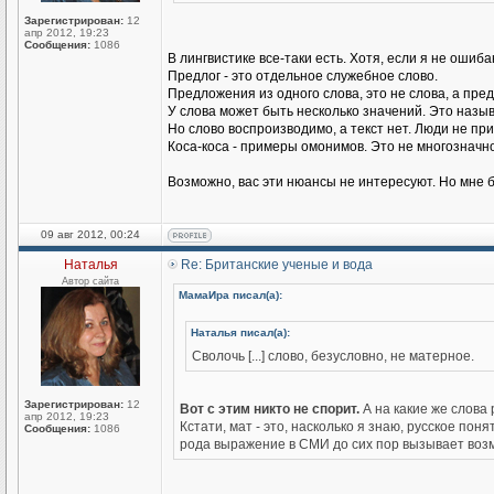
Зарегистрирован:
12
апр 2012, 19:23
Сообщения:
1086
В лингвистике все-таки есть. Хотя, если я не оши
Предлог - это отдельное служебное слово.
Предложения из одного слова, это не слова, а пред
У слова может быть несколько значений. Это назы
Но слово воспроизводимо, а текст нет. Люди не пр
Коса-коса - примеры омонимов. Это не многозначно
Возможно, вас эти нюансы не интересуют. Но мне 
09 авг 2012, 00:24
Наталья
Re: Британские ученые и вода
Автор сайта
МамаИра писал(а):
Наталья писал(а):
Сволочь [...] слово, безусловно, не матерное.
Зарегистрирован:
12
Вот с этим никто не спорит.
А на какие же слова
апр 2012, 19:23
Кстати, мат - это, насколько я знаю, русское пон
Сообщения:
1086
рода выражение в СМИ до сих пор вызывает воз