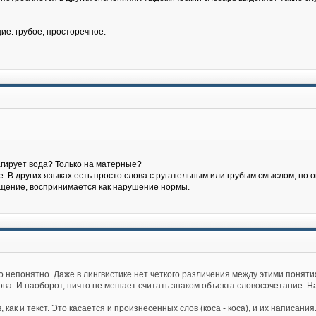
ие: грубое, просторечное.
еагирует вода? Только на матерные?
ие. В других языках есть просто слова с ругательным или грубым смыслом, но о
щение, воспринимается как нарушение нормы.
то непонятно. Даже в лингвистике нет четкого различения между этими понят
ва. И наоборот, ничто не мешает считать знаком объекта словосочетание. Нап
ак и текст. Это касается и произнесенных слов (коса - коса), и их написания