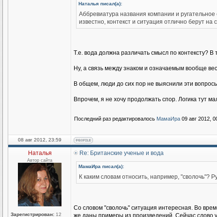
Наталья писал(а):
Аббревиатура названия компании и ругательное
известно, контекст и ситуация отлично берут на
Т.е. вода должна различать смысл по контексту? В
Ну, а связь между знаком и означаемым вообще ве
В общем, люди до сих пор не выяснили эти вопросы,
Впрочем, я не хочу продолжать спор. Логика тут ма
Последний раз редактировалось
МамаИра
09 авг 2012, 0
08 авг 2012, 23:59
Наталья
Re: Британские ученые и вода
Автор сайта
МамаИра писал(а):
К каким словам относить, например, "сволочь"? Р
Со словом "сволочь" ситуация интересная. Во врем
Зарегистрирован:
12
же даны примеры из произведений. Сейчас слово у