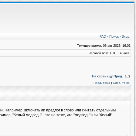
FAQ
•
Поиск
•
Вход
Текущее время: 08 авг 2026, 16:01
Часовой пояс: UTC + 4 часа
На страницу
Пред.
1
,
2
Пред. тема
|
След. тема
ми. Например, включать ли предлог в слово или считать отдельным
мер, "белый медведь" - это не тоже, что "медведь" или "белый".