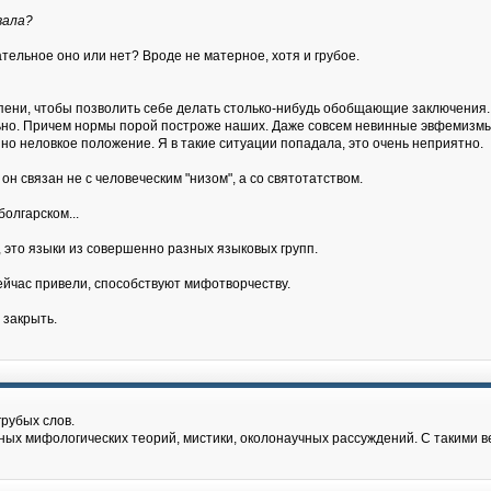
вала?
ательное оно или нет? Вроде не матерное, хотя и грубое.
пени, чтобы позволить себе делать столько-нибудь обобщающие заключения. Но
но. Причем нормы порой построже наших. Даже совсем невинные эвфемизмы 
но неловкое положение. Я в такие ситуации попадала, это очень неприятно.
 он связан не с человеческим "низом", а со святотатством.
болгарском...
е, это языки из совершенно разных языковых групп.
сейчас привели, способствуют мифотворчеству.
 закрыть.
грубых слов.
ых мифологических теорий, мистики, околонаучных рассуждений. С такими в