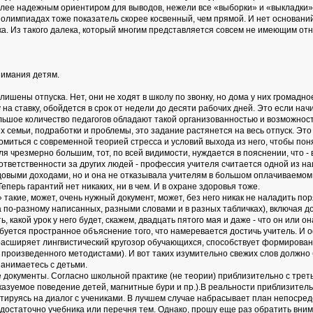
олее надежным ориентиром для выводов, нежели все «выборки» и «выкладки»
лимпиадах тоже показатель скорее косвенный, чем прямой. И нет оснований 
ека. Из такого далека, который многим представляется совсем не имеющим от
нимания детям.
лишены отпуска. Нет, они не ходят в школу по звонку, но дома у них громад
а ставку, обойдется в срок от недели до десяти рабочих дней. Это если начи
ьшое количество педагогов обладают такой организованностью и возможностя
 семьи, подработки и проблемы, это задание растянется на весь отпуск. Э
миться с современной теорией стресса и условий выхода из него, чтобы поня
ля чрезмерно большим, тот, по всей видимости, нуждается в пояснении, что -
 ответственности за других людей - профессия учителя считается одной из н
довыми доходами, но и она не отказывала учителям в большом оплачиваемом о
перь гарантий нет никаких, ни в чем. И в охране здоровья тоже.
» такие, может, очень нужный документ, может, без него никак не наладить п
на по-разному написанных, разными словами и в разных табличках), включая до
 какой урок у него будет, скажем, двадцать пятого мая и даже - что он или о
ребуется пространное объяснение того, что намеревается достичь учитель. И
асширяет лингвистический кругозор обучающихся, способствует формирован
 произведенного методистами). И вот таких изумительно свежих слов должно
занимаетесь с детьми.
 документы. Согласно школьной практике (не теории) приблизительно с трет
азуемое поведение детей, магнитные бури и пр.).В реальности приблизитель
ируясь на диалог с учениками. В лучшем случае набрасывает план непосредс
ль достаточно учебника или перечня тем. Однако, прошу еще раз обратить в