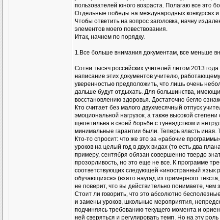
пользователей юного возраста. Полагаю все это б
Отдельные победы на международных конкурсах и о
Чтобы ответить на вопрос заголовка, начну издал
элементов моего повествования.
Итак, начнем по порядку.
1.Все больше внимания документам, все меньше в
Сотни тысяч российских учителей летом 2013 года 
написание этих документов учителю, работающему н
уверенностью предположить, что лишь очень небол
дальше будут отдыхать. Для большинства, имеющих
восстановлению здоровья. Достаточно бегло ознако
Кто считает без малого двухмесячный отпуск учите
эмоциональной нагрузок, а также высокой степени
щепетильна в своей борьбе с тунеядством и нетру
минимальные гарантии были. Теперь власть иная. Те
Кто-то спросит: что же это за «рабочие программы
уроков на целый год в двух видах (то есть два пла
примеру, сентября обязан совершенно твердо знать,
прозорливость, но это еще не все. К программе т
соответствующих следующей «иностранный язык р
обучающихся» (взято наугад из примерного текста,
не поверит, что вы действительно понимаете, чем 
Стоит ли говорить, что это абсолютно бесполезные
и замены уроков, школьные мероприятия, непредск
подчиняясь требованию текущего момента и ориент
ней сверяться и регулировать темп. Но на эту ро