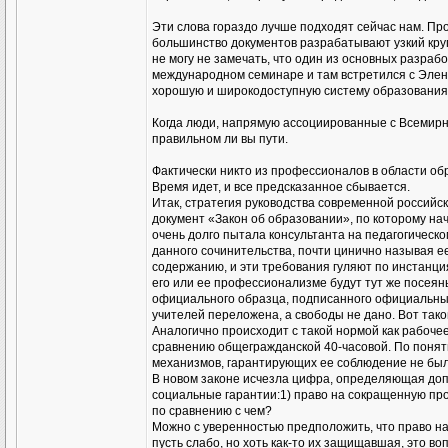
Эти слова гораздо лучше подходят сейчас нам. Пр
большинство документов разрабатывают узкий круг
не могу не замечать, что один из основных разраб
международном семинаре и там встретился с Элен 
хорошую и широкодоступную систему образования»
Когда люди, напрямую ассоциированные с Всемирны
правильном ли вы пути.
Фактически никто из профессионалов в области об
Время идет, и все предсказанное сбывается.
Итак, стратегия руководства современной российс
документ «Закон об образовании», по которому нач
очень долго пытала консультанта на педагогическо
данного сочинительства, почти цинично называя ее
содержанию, и эти требования гуляют по инстанция
его или ее профессионализме будут тут же посеяны
официального образца, подписанного официальным л
учителей переложена, а свободы не дано. Вот так
Аналогично происходит с такой нормой как рабоче
сравнению общегражданской 40-часовой. По понятн
механизмов, гарантирующих ее соблюдение не было
В новом законе исчезла цифра, определяющая доп
социальные гарантии:1) право на сокращенную про
по сравнению с чем?
Можно с уверенностью предположить, что право на
пусть слабо, но хоть как-то их защищавшая, это в