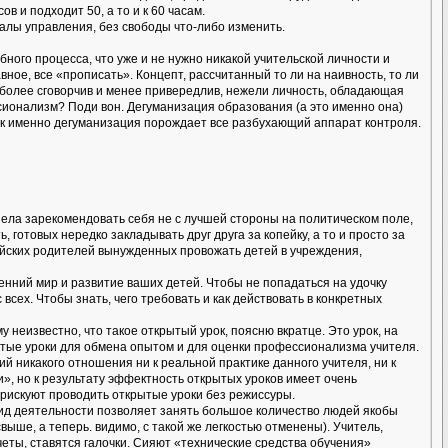
 и подходит 50, а то и к 60 часам.
алы управления, без свободы что-либо изменить.
ного процесса, что уже и не нужно никакой учительской личности и
вное, все «прописать». Концепт, рассчитанный то ли на наивность, то ли
 более сговорчив и менее привередлив, нежели личность, обладающая
ссионализм? Поди вон. Дегуманизация образования (а это именно она)
как именно дегуманизация порождает все разбухающий аппарат контроля.
пела зарекомендовать себя не с лучшей стороны на политическом поле,
отовых нередко закладывать друг друга за копейку, а то и просто за
ийских родителей вынужденных провожать детей в учреждения,
ренний мир и развитие ваших детей. Чтобы не попадаться на удочку
ех. Чтобы знать, чего требовать и как действовать в конкретных
 неизвестно, что такое открытый урок, поясню вкратце. Это урок, на
рытые уроки для обмена опытом и для оценки профессионализма учителя.
й никакого отношения ни к реальной практике данного учителя, ни к
», но к результату эффектность открытых уроков имеет очень
 рискуют проводить открытые уроки без режиссуры.
вид деятельности позволяет занять большое количество людей якобы
ше, а теперь. видимо, с такой же легкостью отменены). Учитель,
ты, ставятся галочки. Сияют «технические средства обучения»