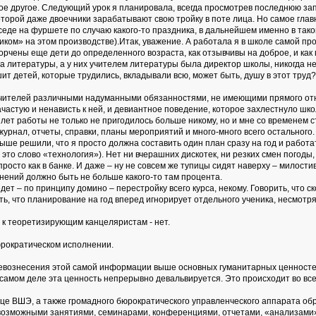
ое другое. Следующий урок я планировала, всегда просмотрев последнюю запи
которой даже двоечники зарабатывают свою тройку в поте лица. Но самое гла
еде на фуршете по случаю какого-то праздника, в дальнейшем именно в так
иком» на этом производстве).Итак, уважение. А работала я в школе самой прос
порчены еще дети до определенного возраста, как отзывчивы на доброе, и как
 литературы, а у них учителем литературы была директор школы, никогда не 
ышит детей, которые трудились, вкладывали всю, может быть, душу в этот тр
ь учителей различными надуманными обязанностями, не имеющими прямого от
астую и ненависть к ней, и девиантное поведение, которое захлестнуло шко
 лет работы не только не пригодилось больше никому, но и мне со временем с
рнал, отчеты, справки, планы мероприятий и много-много всего остального
выше решили, что я просто должна составить один план сразу на год и работ
это слово «технология»). Нет ни вчерашних дискотек, ни резких смен погоды,
просто как в банке. И даже – ну не совсем же тупицы сидят наверху – милос
енений должно быть не больше какого-то там процента.
дет – по принципу домино – перестройку всего курса, некому. Говорить, что 
ь, что планирование на год вперед игнорирует отдельного ученика, несмот
, к теоретизирующим канцеляристам - нет.
юрократическом исполнении.
евознесения этой самой информации выше основных гуманитарных ценностей и
амом деле эта ценность непрерывно девальвируется. Это происходит во всем 
 лице ВШЭ, а также громадного бюрократического управленческого аппарата о
всевозможными занятиями, семинарами, конференциями, отчетами, «анализам