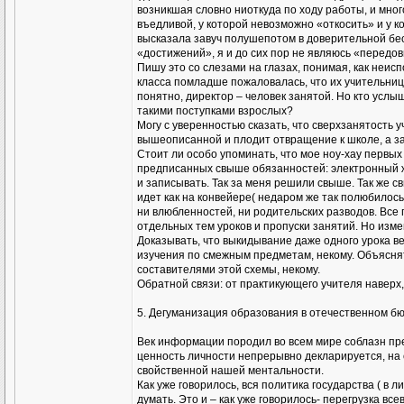
возникшая словно ниоткуда по ходу работы, и мног
въедливой, у которой невозможно «откосить» и у 
высказала завуч полушепотом в доверительной бес
«достижений», я и до сих пор не являюсь «передов
Пишу это со слезами на глазах, понимая, как неис
класса помладше пожаловалась, что их учительница
понятно, директор – человек занятой. Но кто усл
такими поступками взрослых?
Могу с уверенностью сказать, что сверхзанятост
вышеописанной и плодит отвращение к школе, а зач
Стоит ли особо упоминать, что мое ноу-хау первых
предписанных свыше обязанностей: электронный жу
и записывать. Так за меня решили свыше. Так же с
идет как на конвейере( недаром же так полюбилось 
ни влюбленностей, ни родительских разводов. Все 
отдельных тем уроков и пропуски занятий. Но изм
Доказывать, что выкидывание даже одного урока ве
изучения по смежным предметам, некому. Объяснят
составителями этой схемы, некому.
Обратной связи: от практикующего учителя наверх
5. Дегуманизация образования в отечественном б
Век информации породил во всем мире соблазн пр
ценность личности непрерывно декларируется, на с
свойственной нашей ментальности.
Как уже говорилось, вся политика государства ( в
думать. Это и – как уже говорилось- перегрузка 