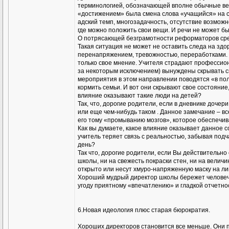
терминологией, обозначающей вполне обычные ве
«достижением» была смена слова «учащийся» на с
адский темп, многозадачность, отсутствие возможн
где можно положить свои вещи. И речи не может б
О потрясающей безграмотности реформаторов сре
Такая ситуация не может не оставить следа на з
перенапряжением, тревожностью, переработками.
только свое мнение. Учителя страдают профессио
за некоторым исключением) вынуждены скрывать сво
мероприятия в этом направлении поводятся «в польз
кормить семьи. И вот они скрывают свое состояние
влияние оказывают такие люди на детей?
Так, что, дорогие родители, если в дневнике доче
или еще чем-нибудь таком . Данное замечание – в
его тому «промыванию мозгов», которое обеспечив
Как вы думаете, какое влияние оказывает данное с
учитель теряет связь с реальностью, забывая подч
день?
Так что, дорогие родители, если Вы действительн
школы, ни на свежесть покраски стен, ни на вели
открыто или несут хмуро-напряженную маску на л
Хороший мудрый директор школы бережет человечес
угоду приятному «впечатлению» и гладкой отчетно
6.Новая идеология плюс старая бюрократия.
Хороших директоров становится все меньше. Они п