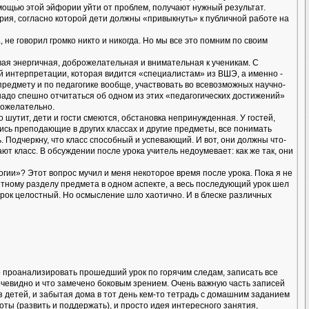
омощью этой эйфории уйти от проблем, получают нужный результат.
рия, согласно которой дети должны «привыкнуть» к публичной работе на
не говорил громко никто и никогда. Но мы все это помним по своим
авая энергичная, доброжелательная и внимательная к ученикам. С
 интерпретации, которая видится «специалистам» из ВШЭ, а именно -
едмету и по педагогике вообще, участвовать во всевозможных научно-
а надо спешно отчитаться об одном из этих «педагогических достижений»
рожелательно.
о шутит, дети и гости смеются, обстановка непринужденная. У гостей,
лись преподающие в других классах и другие предметы, все понимать
Подчеркну, что класс способный и успевающий. И вот, они должны что-
ют класс. В обсуждении после урока учитель недоумевает: как же так, они
огии»? Этот вопрос мучил и меня некоторое время после урока. Пока я не
ретному разделу предмета в одном аспекте, а весь последующий урок шел
 урок целостный. Но осмысление шло хаотично. И в блеске различных
но проанализировать прошедший урок по горячим следам, записать все
 очевидно и что замечено боковым зрением. Очень важную часть записей
из детей, и забытая дома в тот день кем-то тетрадь с домашним заданием
оты (развить и поддержать), и просто идея интересного занятия,