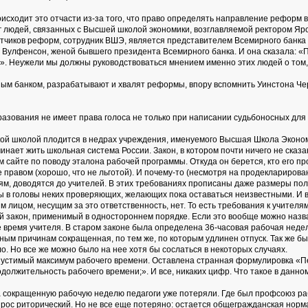
оисходит это отчасти из-за того, что право определять направление реформ 
 людей, связанных с Высшей школой экономики, возглавляемой ректором Яро
отчиков реформ, сотрудник ВШЭ, является представителем Всемирного банка 
Вулфенсон, женой бывшего президента Всемирного банка. И она сказала: «П
. Неужели мы должны руководствоваться мнением именно этих людей о том,
м банком, разрабатывают и хвалят реформы, впору вспомнить Уинстона Черч
разования не имеет права голоса не только при написании судьбоносных для 
кой школой плодится в недрах учреждения, именуемого Высшая Школа Эконом
инает жить школьная система России. Закон, в котором почти ничего не сказа
м сайте по поводу эталона рабочей программы. Откуда он берется, кто его пр
 правом (хорошо, что не льготой). И почему-то (несмотря на продекларирова
м, доводятся до учителей. В этих требованиях прописаны даже размеры поле
 в головы неких проверяющих, желающих пока оставаться неизвестными. И все
ицом, несущим за это ответственность, нет. То есть требования к учителям 
ой закон, применимый в одностороннем порядке. Если это вообще можно назв
е время учителя. В старом законе была определена 36-часовая рабочая неде
ым причинам сокращенная, по тем же, по которым удлинен отпуск. Так же был
. Но все же можно было на нее хотя бы сослаться в некоторых случаях.
устимый максимум рабочего времени. Оставлена странная формулировка «П
должительность рабочего времени;». И все, никаких цифр. Что такое в данн
 сокращенную рабочую неделю педагоги уже потеряли. Где был профсоюз рабо
опрос риторический. Но не все еще потеряно: остается общегражданская норма