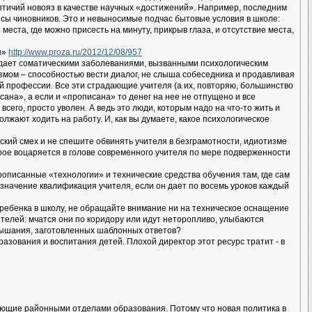
ичий новояз в качестве научных «достижений». Например, последним
сы чиновников. Это и невыносимые подчас бытовые условия в школе:
еста, где можно присесть на минуту, прикрыв глаза, и отсутствие места,
ы»
http://www.proza.ru/2012/12/08/957
адает соматическими заболеваниями, вызванными психологическим
ом – способностью вести диалог, не слыша собеседника и продавливая
 профессии. Все эти страдающие учителя (а их, повторяю, большинство
сана», а если и «прописана» то денег на нее не отпущено и все
сего, просто уволен. А ведь это люди, которым надо на что-то жить и
жают ходить на работу. И, как вы думаете, какое психологическое
еский смех и не спешите обвинять учителя в безграмотности, идиотизме
орое воцаряется в голове современного учителя по мере подверженности
рописанные «технологии» и технические средства обучения там, где сам
и значение квалификация учителя, если он дает по восемь уроков каждый
 ребенка в школу, не обращайте внимание ни на техническое оснащение
ителей: мчатся они по коридору или идут неторопливо, улыбаются
слышания, заготовленных шаблонных ответов?
зования и воспитания детей. Плохой директор этот ресурс тратит - в
дующие районными отделами образования. Потому что новая политика в