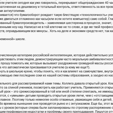
ли учителя сегодня как уже говорилось, перекрывает общегражданские 40 часов
заточенная на дешевизну и тотальный контроль, ответственность за все пров
ми антиутопиями.
ивается) что бумагооборот рождает такую блестящую «технологичность» учеб
уже двигаться отлаженно как часы(или если хотите компьютер) само собой. Гла
ованный бумагопроизводитель – заменяемая шестеренка в процессе, значит,
ными ноу-хау. Написал не в той клеточке не то слово, и где же твой профе
ств, оправдывающим все минусы.. Хоть на деле и экономии средств нет, так 
временной» школе.
гочисленную категорию российской интеллигенции, которая действительно ус
увствовать этим людям, демонстрирующим часто моральную амбивалентность, г
Не прошу помогать им, которые вызывают раздражение громадной массы росс
 что автоматически присваивается учителю (а кому же еще?).
нуть в школьную кухню, чтобы понять, что и как влияет на самочувствие, внут
ощью лжи последние соки из нашей системы образования, а заодно из нас вс
ельного для рассматриваемой нами темы. Коллега давала открытый урок. Кому
е-то за спиной учеников, посмотреть как работает учитель. Применяются отк
й урок – это срежиссированный в той или иной степени спектакль, не имеющи
ется, с «умными» детьми проводить открытые уроки легче, чем с «отстающими
главное. Поэтому только немногие особо отважные, уважающие себя и детей,
 Во времена нынешние они проводятся рьяно и с энтузиазмом. Еще бы, этот 
с уроков (которые сперва были запланированы по строгому распоряжению свы
им перфомансом недостатки и проблемы своего преподавания. Пишутся отче