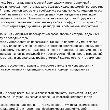
сь. Это стяжало мне в короткий срок славу училки терпеливой и
вное и неожиданное – это вызвало большое уважение детей,( которое мне
ой таинственной форме мне сообщались все оценки моих педагогических
той, не гимназии, и с классами девиантного поведения в том числе.
 портим их мы сами. Помню историю из своего детства. Подружка из
проверяет сочинения, запирает их у себя в шкафу, а потом теряет. Это
уд? Кто измерит заряд цинизма и равнодушия, сообщаемый подросткам
ношения к ученикам, порождает массовое явление историй, подобных
лу в последние годы.
тало им пользоваться невозможно, так как на перемене у меня масса
. Таким образом, у меня нет больше времени анализировать, размышлять
ать по нему. Учитель-автомат объясняет, дети-автоматы запоминают. Все
 ни карантинов, ни экскурсий. Ни просто мечтаний, ни просто взрослений,
тиво оставили специальную графу, в которой должно объяснить изменения
скорость усвоения отдельных тем может зависеть от успешности их
ря на все попытки «индивидуализировать подход», придуманные
, прежде всего, выше человеческой личности. Несмотря на то, что
мире. Но у нас, как всегда с особенно жестокой нелепостью так
бразования) направлена на то, чтобы отобрать у учителя возможность
и», планами. Это и постоянная бомбардировка специфической