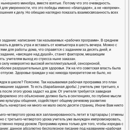
 нынешнего минобра, вместе взятые. Потому что это очевидность.
для уверенности, что это победы именно «благодаря», а не «вопреки».
ношения к делу. Но обещаю наглядно показать взаимосвязанность всех
ное задание: написание так называемых «рабочих программ». В среднем
нать в девять утра и вставать от компьютера в шесть вечера. Можно с
ми для работы дома, что справятся с заданием за десять дней, и
то задание, «висящее над душой», станет фактором, мешающим
ть: учителям выход из стресса ныне заказан.
 в силу невероятно высокой интеллектуальной, сенсорноной,
аиболее разрушительных для здоровья. Уж на что советская власть была
тпуске. Здоровье граждан у нас никогда приоритетом не было, но
орядок в школе? Поясняю. Так называемая рабочая программа это план
машние задания. То есть (барабанная дробь!..) учитель уже третьего, к
на после этого урока задаст на дом. От учителя требуется завидная
 оформлено это объяснение должно быть в сентенциях, по глубине мысли
ию культуры общения, содействует общему речевому развитию
 быть начертано ни много ни мало около десяти страниц. Иначе Вам никто
ьего-четвертого урока вся запланированность летит в тартарары ( отмены
но с третьего-четвертого урока учитель уже вынужден импровизировать,
твенно перед уроком. Программа нужна только для того, чтобы изредка с
нимание: данное абсолютно бесполезное писание под названием «рабочая