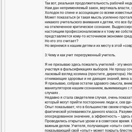
Так вот, реальная продолжительность рабочей неде
Нам дан неприменяемый закон, вертикаль власти, 
Холодок по спине и ассоциации со всеми известны
Может показаться (и такая мысль усиленно проталк
никакого учительского внимания к детям, что все б
на отключенное критическое сознание. Выдрессир
настоящим профессионализмом и к тому же собствен
представляется кому-то источником экономии сред
Но кто это считает?
Но вернемся к нашим детям и их месту в этой «со
3.Чему и как учит перегруженный учитель.
Я не призываю здесь пожалеть учителей - эту мно
участвуя в фальсификациях выборов. Не прошу соч
ласковый взгляд хозяина (простите, директора). 
отнимающие здоровье и не дающие знаний, вина за
Я призываю, собрав остатки здравого смысла, вник
манипуляторов нашим сознанием, выжимающих с пом
случаях .
Недавно я стала свидетелем случая, очень показат
который могут прийти посторонние люди и, сев гд
Опыт показывает, что в большинстве своем открыты
фактической успеваемости данного класса. Разуме
опосредованное значение, а эффектность – здесь 
Проводились открытые уроки и в советское время.
важным делом. Учителя, получающие «опыт» сняты 
показывающий свой «опыт» может покрыть блестящ