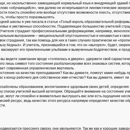
щи, но насильственно замещающей нормальный язык и внедряющей эдакий пт
лово «обучающийся», чем далеко не исчерпываются лингвистические экзерси
ости поесть спокойно или вообще отсутствие возможности поесть, отсутствие м
ыть, чтобы просто поразмышлять.
дней школы я уже писала в статье «Голый король образовательной реформ
доровье и умственных способностях. Подавляющее большинство учителей стр
 Учителя страдают профессиональными деформациями, например, монологизм
нальным выгоранием – эмоциональной опустошенностью и ненавистью к своей
и страдания, так как помощь для них в таких случаях практически не «пропи
у бедных». И учитель, признавшийся в том, что он «выгорел», будет, скорее в
, маскируют его приклеенными улыбками и вымученным бодрячеством, и продол
ри вы видите замечание вроде «толпилась в дверях», удержите свой саркастич
сего лишь символ того состояния разбалансировки всех знаковых систем, кот
ает современная управленческая вертикаль.
остояние на качество преподавания? Как вы думаете, помогут какие-нибудь п
ас к концу рабочего дня собственное имя-отчество? Как вы думаете, имеет л
о озабочены образованием, воспитанием и здоровьем своих детей, определяя
чину списка учителей высшей категории. Обращайте внимание на состояние уч
ице, могут ли спокойно и внимательно выслушать вас или есть ощущение не
кий ресурс, ведь качество этого ресурса напрямую определяет качество обра
сти.
одвергаются прессингу сверху, они увольняются. Так же как и хорошие заве