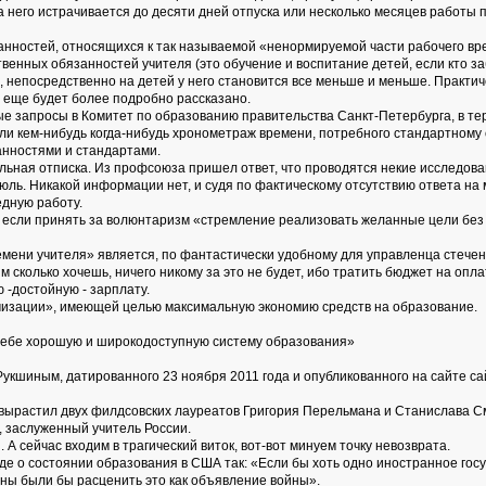
а него истрачивается до десяти дней отпуска или несколько месяцев работы 
занностей, относящихся к так называемой «ненормируемой части рабочего вр
венных обязанностей учителя (это обучение и воспитание детей, если кто за
и, непосредственно на детей у него становится все меньше и меньше. Практич
 еще будет более подробно рассказано.
е запросы в Комитет по образованию правительства Санкт-Петербурга, в 
ли кем-нибудь когда-нибудь хронометраж времени, потребного стандартному
нностями и стандартами.
ьная отписка. Из профсоюза пришел ответ, что проводятся некие исследов
июль. Никакой информации нет, и судя по фактическому отсутствию ответа на
едную работу.
 если принять за волюнтаризм «стремление реализовать желанные цели без 
ремени учителя» является, по фантастически удобному для управленца стече
м сколько хочешь, ничего никому за это не будет, ибо тратить бюджет на оп
 -достойную - зарплату.
мизации», имеющей целью максимальную экономию средств на образование.
 себе хорошую и широкодоступную систему образования»
Рукшиным, датированного 23 ноября 2011 года и опубликованного на сайте с
ый вырастил двух филдсовских лауреатов Григория Перельмана и Станислава 
, заслуженный учитель России.
 сейчас входим в трагический виток, вот-вот минуем точку невозврата.
аде о состоянии образования в США так: «Если бы хоть одно иностранное гос
жны были бы расценить это как объявление войны».