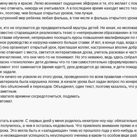
мену мелу и краске. Легко возникает ощущение эйфории и те, кто желает с п
но отвечать, никогда не учитывался. А в последнее время находит место тео
я», поэтому, чем больше открытых уроков, тем лучше.
тренний мир ребенка любая фальшь, в том числе и фальшь открытого урока, 
тех, кто не опускается до предварительной муштры детей. Не юная, но молож
вестно старающаяся реализовать тезис о «непрерывном образовании» в той
ствами обучения, непрерывно посещать курсы повышения квалификации по пр
ое руководство и нагрузка намного больше ставки .И вот, в конце года, когд
я) она организует открытый урок, приглашая коллег, настроенных вполне доб
гко отвечают с места, светится интерактивная доска, учитель раскован и част
впечатление, что они чего-то не понимают. Но это неважно, ведь здесь собра
асно «технологии» дети должны что-то там самостоятельно сформулировать. 
ент этот заминается (время идет!), урок доводится до звонка, и дети покида
е задали.
ти ничего не усвоили из этого урока, проведенного по всем правилам «технол
и материала была нарушена логика ;в начале урока был задан вопрос по конк
, без объяснений и переходов. Объединял, один текст, поэтому казалось, что
заметным.
 хватило времени сосредоточиться, подумать.
автомат.
отать в школе. С первых дней у меня родилось нехитрое ноу-хау: обязатель
 получилось, а чем я осталась недовольна. Что привлекло внимание прямо и
 урока. Это могла быть и «западающая» тема из прошлого года у кого-нибудь 
, и неожиданная успешность неуспешного ученика в каком-то особом виде раб