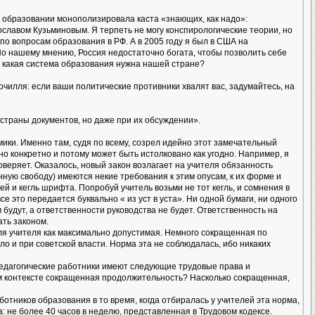
в образовании монополизировала каста «знающих, как надо»:
славом Кузьминовым. Я терпеть не могу конспирологические теории, но
по вопросам образования в РФ. А в 2005 году я был в США на
о нашему мнению, Россия недостаточно богата, чтобы позволить себе
 какая система образования нужна нашей стране?
илля: если ваши политические противники хвалят вас, задумайтесь, на
страны документов, но даже при их обсуждении».
ики. Именно там, судя по всему, созрел идейно этот замечательный
но конкретно и потому может быть истолковано как угодно. Например, я
оверяет. Оказалось, новый закон возлагает на учителя обязанность
нную свободу) имеются некие требования к этим опусам, к их форме и
й и кегль шрифта. Попробуй учитель возьми не тот кегль, и сомнения в
 это передается буквально « из уст в уста». Ни одной бумаги, ни одного
будут, а ответственности руководства не будет. Ответственность на
ать законом.
ля учителя как максимально допустимая. Немного сокращенная по
о и при советской власти. Норма эта не соблюдалась, ибо никаких
едагогические работники имеют следующие трудовые права и
ом контексте сокращенная продолжительность? Насколько сокращенная,
тников образования в то время, когда отбиралась у учителей эта норма,
: не более 40 часов в неделю, представленная в Трудовом кодексе.