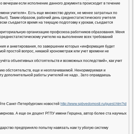
по вечерам если исполнение данного документа происходит в течение
емени учителя». Есть еще множество других, не менее затратных по
был). Таким образом, рабочий день среднестатистического учителя
ески съедается время на текущую подготовку к урокам, съедается
территориальную организацию профсоюза работников образования. Меня
 среднестатистическому учителю на выполнение всех требований
ания и анкетирования, по завершении которых «информация будет
 мой простой вопрос, никакой хронометраж или учет времени не
учёта объективных обстоятельств и возможных последствий», как учит
нию обстоятельств, еще и неоплачиваемой. Ненормируемая и
лату дополнительной работы учителей не надо.. Зато оправдаешь
айте Санкт-Петербургских новостей
http://www.spbvedomosti.ru/guest.htm?id
Смирнова. А еще он доцент РГПУ имени Герцена, автор более ста научных
ударство предприняло попытку навязать нам ту убогую систему