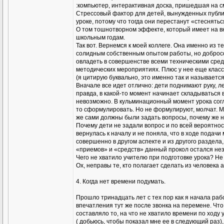
:компьютер, интерактивная доска, пришедшая на с
Стрессовый фактор для детей, вынужденных публич
уроке, потому что тогда они перестанут «стеснятьс
О том тошнотворном эффекте, который имеет на вну
школьным годам.
Так вот. Вернемся к моей коллеге. Она именно из 
солидным собственным опытом работы, но добросо
овладеть в совершенстве всеми техническими сред
методических мероприятиях. Плюс у нее еще классн
(я цитирую буквально, это именно так и называетс
Вначале все идет отлично: дети поднимают руку, ле
правда, в какой-то момент начинает складываться 
невозможно. В кульминационный момент урока согл
то сформулировать. Но не формулируют, молчат. Мом
же сами должны были задать вопросы, почему же н
Почему дети не задали вопрос и по всей вероятнос
вернулась к началу и не поняла, что в ходе подач
совершенно в другом аспекте и из другого раздела
«приемов» и «средств» данный прокол остался не
Чего не хватило учителю при подготовке урока? Не
Ох, неправы те, кто полагает сделать из человека 
4. Когда нет времени подумать.
Прошло тринадцать лет с тех пор как я начала раб
впечатления тут же после звонка на перемене. Что
составляло то, на что не хватило времени по ходу
( добьюсь, чтобы показал мне ее в следующий раз)