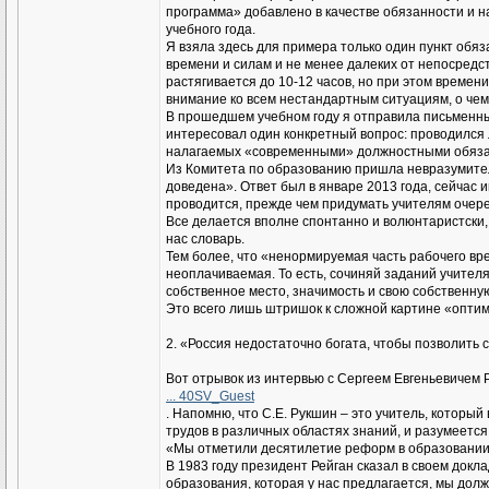
программа» добавлено в качестве обязанности и н
учебного года.
Я взяла здесь для примера только один пункт обя
времени и силам и не менее далеких от непосредст
растягивается до 10-12 часов, но при этом времен
внимание ко всем нестандартным ситуациям, о чем
В прошедшем учебном году я отправила письменны
интересовал один конкретный вопрос: проводился 
налагаемых «современными» должностными обяза
Из Комитета по образованию пришла невразумител
доведена». Ответ был в январе 2013 года, сейчас 
проводится, прежде чем придумать учителям очер
Все делается вполне спонтанно и волюнтаристски,
нас словарь.
Тем более, что «ненормируемая часть рабочего в
неоплачиваемая. То есть, сочиняй заданий учителя
собственное место, значимость и свою собственную
Это всего лишь штришок к сложной картине «опти
2. «Россия недостаточно богата, чтобы позволить
Вот отрывок из интервью с Сергеем Евгеньевичем 
... 40SV_Guest
. Напомню, что С.Е. Рукшин – это учитель, котор
трудов в различных областях знаний, и разумеется
«Мы отметили десятилетие реформ в образовании. А
В 1983 году президент Рейган сказал в своем докл
образования, которая у нас предлагается, мы дол