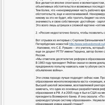
Все делается вполне спонтанно и волюнтаристски
объективных обстоятельств и возможных последстви
Тем более, что «ненормируемая часть рабочего вр
обстоятельств, еще и неоплачиваемой. Ненормируе
никому за это не будет, ибо тратить бюджет на оп
значимость и свою собственную -достойную - зарпл
Это всего лишь штришок к сложной картине «опти
2. «Россия недостаточно богата, чтобы позволить
Вот отрывок из интервью с Сергеем Евгеньевичем 
Петербургских новостей
http://www.spbvedomosti.ru/
. Напомню, что С.Е. Рукшин – это учитель, котор
еще он доцент РГПУ имени Герцена, автор более с
России.
«Мы отметили десятилетие реформ в образовании. А
В 1983 году президент Рейган сказал в своем докл
предприняло попытку навязать нам ту убогую сист
объявление войны».
Эти слова гораздо лучше подходят сейчас нам. Про
образовании монополизировала каста «знающих, ка
Высшей школой экономики, возглавляемой ректором
замечать, что один из основных разработчиков ре
образования в РФ. А в 2005 году я был в США на 
президента Всемирного банка. И она сказала: «По
широкодоступную систему образования». Неужели 
образования нужна нашей стране?