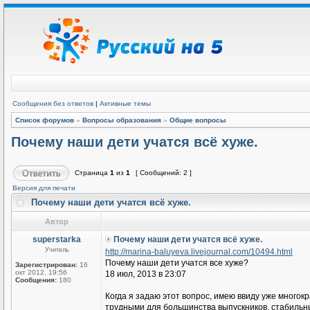
Сообщения без ответов
|
Активные темы
Список форумов
»
Вопросы образования
»
Общие вопросы
Почему наши дети учатся всё хуже.
Страница
1
из
1
[ Сообщений: 2 ]
Версия для печати
Почему наши дети учатся всё хуже.
Автор
superstarka
Почему наши дети учатся всё хуже.
Учитель
http://marina-baluyeva.livejournal.com/10494.html
Почему наши дети учатся все хуже?
Зарегистрирован:
16
окт 2012, 19:56
18 июл, 2013 в 23:07
Сообщения:
180
Когда я задаю этот вопрос, имею ввиду уже много
трудными для большинства выпускников, стабильн