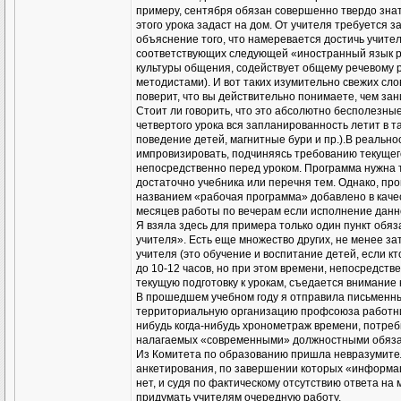
примеру, сентября обязан совершенно твердо знать,
этого урока задаст на дом. От учителя требуется 
объяснение того, что намеревается достичь учите
соответствующих следующей «иностранный язык р
культуры общения, содействует общему речевому р
методистами). И вот таких изумительно свежих сло
поверит, что вы действительно понимаете, чем зан
Стоит ли говорить, что это абсолютно бесполезные
четвертого урока вся запланированность летит в 
поведение детей, магнитные бури и пр.).В реально
импровизировать, подчиняясь требованию текущего
непосредственно перед уроком. Программа нужна то
достаточно учебника или перечня тем. Однако, пр
названием «рабочая программа» добавлено в качес
месяцев работы по вечерам если исполнение данно
Я взяла здесь для примера только один пункт обя
учителя». Есть еще множество других, не менее з
учителя (это обучение и воспитание детей, если к
до 10-12 часов, но при этом времени, непосредств
текущую подготовку к урокам, съедается внимание
В прошедшем учебном году я отправила письменны
территориальную организацию профсоюза работник
нибудь когда-нибудь хронометраж времени, потре
налагаемых «современными» должностными обяза
Из Комитета по образованию пришла невразумител
анкетирования, по завершении которых «информац
нет, и судя по фактическому отсутствию ответа на
придумать учителям очередную работу.