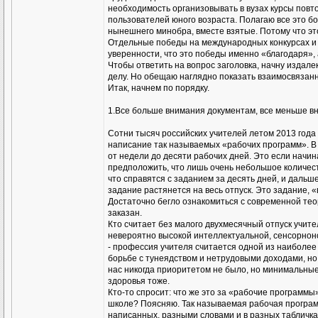
необходимость организовывать в вузах курсы повт
пользователей юного возраста. Полагаю все это 
нынешнего минобра, вместе взятые. Потому что эт
Отдельные победы на международных конкурсах и 
уверенности, что это победы именно «благодаря», 
Чтобы ответить на вопрос заголовка, начну издал
делу. Но обещаю наглядно показать взаимосвязанн
Итак, начнем по порядку.
1.Все больше внимания документам, все меньше в
Сотни тысяч российских учителей летом 2013 года л
написание так называемых «рабочих программ». В 
от недели до десяти рабочих дней. Это если начин
предположить, что лишь очень небольшое количес
что справятся с заданием за десять дней, и дальш
задание растянется на весь отпуск. Это задание,
Достаточно бегло ознакомиться с современной теор
заказан.
Кто считает без малого двухмесячный отпуск учител
невероятно высокой интеллектуальной, сенсорноно
- профессия учителя считается одной из наиболее
борьбе с тунеядством и нетрудовыми доходами, но
нас никогда приоритетом не было, но минимальные г
здоровья тоже.
Кто-то спросит: что же это за «рабочие программы»
школе? Поясняю. Так называемая рабочая программа
написанных, разными словами и в разных табличках)