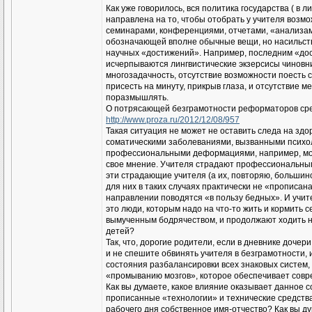
Как уже говорилось, вся политика государства ( в
направлена на то, чтобы отобрать у учителя возмо
семинарами, конференциями, отчетами, «анализам
обозначающей вполне обычные вещи, но насильст
научных «достижений». Например, последним «дос
исчерпываются лингвистические экзерсисы чиновни
многозадачность, отсутствие возможности поесть с
присесть на минуту, прикрыв глаза, и отсутствие м
поразмышлять.
О потрясающей безграмотности реформаторов сре
http://www.proza.ru/2012/12/08/957
Такая ситуация не может не оставить следа на зд
соматическими заболеваниями, вызванными психо
профессиональными деформациями, например, моно
свое мнение. Учителя страдают профессиональным
эти страдающие учителя (а их, повторяю, большин
для них в таких случаях практически не «прописан
направлении поводятся «в пользу бедных». И учител
это люди, которым надо на что-то жить и кормить 
вымученным бодрячеством, и продолжают ходить на
детей?
Так, что, дорогие родители, если в дневнике доче
и не спешите обвинять учителя в безграмотности, 
состояния разбалансировки всех знаковых систем,
«промыванию мозгов», которое обеспечивает совр
Как вы думаете, какое влияние оказывает данное с
прописанные «технологии» и технические средства 
рабочего дня собственное имя-отчество? Как вы ду