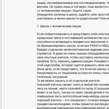
нации, неолиберализмом или постмодернизмом,. На
винтика. Он нужен лишь в той мере, пока является 
«с человеческим лицом». Ищите такую.
Определяя, ребенка в школу, задайте себе простой
участвовать в жизни школы по-родительски? Или е
7. Школа с человеческим лицом.
Если пофантазировать и представить себя участн
привычные связи и поставившей человечество на г
способности возвращать предметное мышление и изба
ли функционировать школы, если все РОНО и НМЦ в
Каждая отдельная укомплектованная кадрами школ
справится. И даже не очень хорошо оборудованная 
свои опытные учителя, чтобы наставить неопытны
проблем. Есть, наконец, администрация. Разумеется
этой надстройки, которая тщится доказать свою н
Иное дело, если представить, что исчезли школы,
Канцеляристы от педагогики останутся очень стра
полезным, насущным.
То же можно сказать и об отдельном учителе.
Хороший учитель сможет учить в любой обстановке 
лесу на пеньке, чертя палочкой по песку. И хорош
может и не быть, так как он занят своим делом и 
совершенно быть неспособным чему-нибудь научи
Хороший учитель – это специалист, отлично влад
предметом необходимо, чтобы грамотно распредел
вынужденном сокращении или изменении курса), в