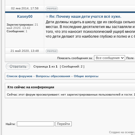
02 янв 2014, 17:58
Kasey00
Re: Почему наши дети учатся всё хуже.
Дети должны ходить в школу, где их свобода сильн
Зарегистрирован:
21
местах. В последние десятилетия мы заставляли и
май 2020, 13:42
Сообщения:
1
того, что это наносит психологический ущерб многи
что дети делают это наиболее глубоко и полно и 
21 май 2020, 13:48
Показать сообщения за:
Поле 
Страница
1
из
1
[ Сообщений: 2 ]
Список форумов
»
Вопросы образования
»
Общие вопросы
Кто сейчас на конференции
Сейчас этот форум просматривают: нет зарегистрированных пользователей и гости: 
Найти:
Создано на основе