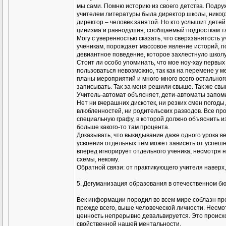
мы сами. Помню историю из своего детства. Подруж
учителем литературы была директор школы, никогда
директор – человек занятой. Но кто услышит детей
цинизма и равнодушия, сообщаемый подросткам т
Могу с уверенностью сказать, что сверхзанятост
ученикам, порождает массовое явление историй, п
девиантное поведение, которое захлестнуло школу
Стоит ли особо упоминать, что мое ноу-хау первых
пользоваться невозможно, так как на перемене у 
планы мероприятий и много-много всего остальног
записывать. Так за меня решили свыше. Так же свы
Учитель-автомат объясняет, дети-автоматы запомин
Нет ни вчерашних дискотек, ни резких смен погоды,
влюбленностей, ни родительских разводов. Все про
специальную графу, в которой должно объяснить и
больше какого-то там процента.
Доказывать, что выкидывание даже одного урока вед
усвоения отдельных тем может зависеть от успешн
вперед игнорирует отдельного ученика, несмотря 
схемы, некому.
Обратной связи: от практикующего учителя наверх
5. Дегуманизация образования в отечественном б
Век информации породил во всем мире соблазн пр
прежде всего, выше человеческой личности. Несмо
ценность непрерывно девальвируется. Это происход
свойственной нашей ментальности.