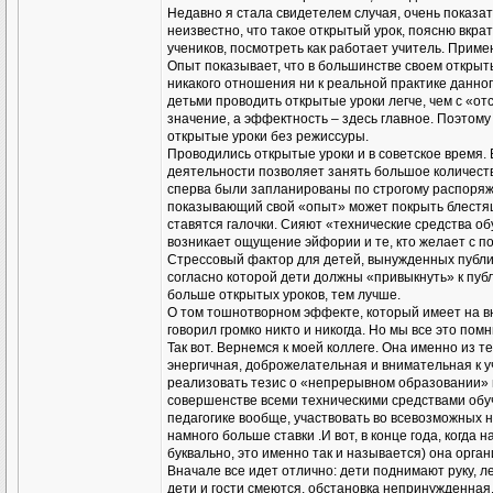
Недавно я стала свидетелем случая, очень показа
неизвестно, что такое открытый урок, поясню вкрат
учеников, посмотреть как работает учитель. Прим
Опыт показывает, что в большинстве своем открыт
никакого отношения ни к реальной практике данног
детьми проводить открытые уроки легче, чем с «о
значение, а эффектность – здесь главное. Поэтом
открытые уроки без режиссуры.
Проводились открытые уроки и в советское время.
деятельности позволяет занять большое количест
сперва были запланированы по строгому распоряже
показывающий свой «опыт» может покрыть блестя
ставятся галочки. Сияют «технические средства об
возникает ощущение эйфории и те, кто желает с п
Стрессовый фактор для детей, вынужденных публич
согласно которой дети должны «привыкнуть» к публ
больше открытых уроков, тем лучше.
О том тошнотворном эффекте, который имеет на вн
говорил громко никто и никогда. Но мы все это пом
Так вот. Вернемся к моей коллеге. Она именно из 
энергичная, доброжелательная и внимательная к 
реализовать тезис о «непрерывном образовании» в
совершенстве всеми техническими средствами обу
педагогике вообще, участвовать во всевозможных 
намного больше ставки .И вот, в конце года, когда
буквально, это именно так и называется) она орга
Вначале все идет отлично: дети поднимают руку, ле
дети и гости смеются, обстановка непринужденная. 