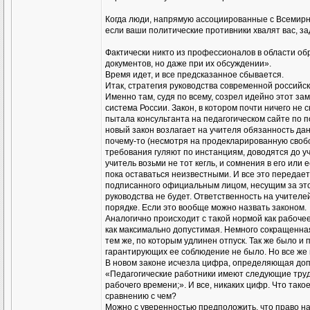
Когда люди, напрямую ассоциированные с Всемирн
если ваши политические противники хвалят вас, за
Фактически никто из профессионалов в области об
документов, но даже при их обсуждении».
Время идет, и все предсказанное сбывается.
Итак, стратегия руководства современной россий
Именно там, судя по всему, созрел идейно этот з
система России. Закон, в котором почти ничего не 
пытала консультанта на педагогическом сайте по п
новый закон возлагает на учителя обязанность дан
почему-то (несмотря на продекларированную свобо
требования гуляют по инстанциям, доводятся до у
учитель возьми не тот кегль, и сомнения в его ил
пока оставаться неизвестными. И все это передаетс
подписанного официальным лицом, несущим за это о
руководства не будет. Ответственность на учител
порядке. Если это вообще можно назвать законом.
Аналогично происходит с такой нормой как рабоче
как максимально допустимая. Немного сокращенна
тем же, по которым удлинен отпуск. Так же было и 
гарантирующих ее соблюдение не было. Но все же 
В новом законе исчезла цифра, определяющая до
«Педагогические работники имеют следующие труд
рабочего времени;». И все, никаких цифр. Что та
сравнению с чем?
Можно с уверенностью предположить, что право н