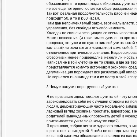
образования в то время, когда отбиралась у учител
не все еще потеряно: остается общегражданская но
Так вот, реальная продолжительность рабочей нед
подходит 50, а то и к 60 часам.
Нам дан неприменяемый закон, вертикаль власти, 
управления, без свободы что-либо изменить.
Холодок по спине и ассоциации со всеми известны
Может показаться (и такая мысль усиленно протал
процесса, что уже и не нужно никакой учительской 
как часы(или если хотите компьютер) само собой. Г
отключенное критическое сознание. Выдрессирова
сговорчив и менее привередлив, нежели личность
Написал не в той клеточке не то слово, и где же 
представляется кому-то источником экономии средс
дегуманизация порождает все разбухающий аппарат
Но вернемся к нашим детям и их месту в этой «со
3.Чему и как учит перегруженный учитель.
Я не призываю здесь пожалеть учителей - эту мно
зарекомендовать себя не с лучшей стороны на пол
людям, демонстрирующим часто моральную амбивален
ласковый взгляд хозяина (простите, директора). 
родителей вынужденных провожать детей в учрежд
присваивается учителю (а кому же еще?).
Я призываю, собрав остатки здравого смысла, вникн
и развитие ваших детей. Чтобы не попадаться на
из нашей системы образования, а заодно из нас все