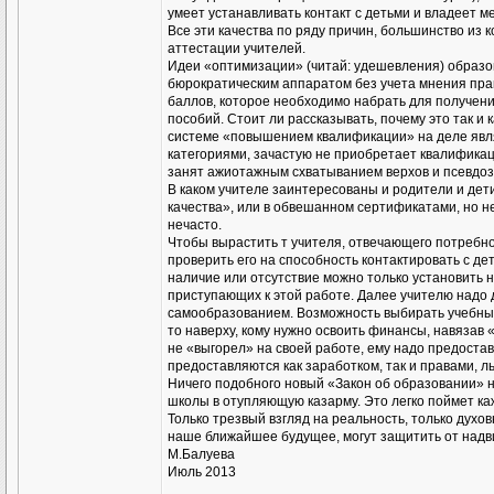
умеет устанавливать контакт с детьми и владеет 
Все эти качества по ряду причин, большинство из
аттестации учителей.
Идеи «оптимизации» (читай: удешевления) образ
бюрократическим аппаратом без учета мнения пра
баллов, которое необходимо набрать для получени
пособий. Стоит ли рассказывать, почему это так и 
системе «повышением квалификации» на деле явля
категориями, зачастую не приобретает квалификаци
занят ажиотажным схватыванием верхов и псевдоз
В каком учителе заинтересованы и родители и дет
качества», или в обвешанном сертификатами, но н
нечасто.
Чтобы вырастить т учителя, отвечающего потребно
проверить его на способность контактировать с де
наличие или отсутствие можно только установить н
приступающих к этой работе. Далее учителю надо 
самообразованием. Возможность выбирать учебные 
то наверху, кому нужно освоить финансы, навязав
не «выгорел» на своей работе, ему надо предоста
предоставляются как заработком, так и правами, л
Ничего подобного новый «Закон об образовании» 
школы в отупляющую казарму. Это легко поймет ка
Только трезвый взгляд на реальность, только духо
наше ближайшее будущее, могут защитить от надви
М.Балуева
Июль 2013