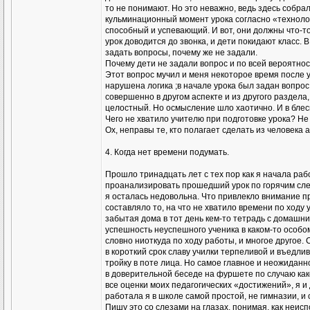
то не понимают. Но это неважно, ведь здесь собра
кульминационный момент урока согласно «технолог
способный и успевающий. И вот, они должны что-т
урок доводится до звонка, и дети покидают класс. 
задать вопросы, почему же не задали.
Почему дети не задали вопрос и по всей вероятнос
Этот вопрос мучил и меня некоторое время после у
нарушена логика ;в начале урока был задан вопро
совершенно в другом аспекте и из другого раздела,
целостный. Но осмысление шло хаотично. И в бле
Чего не хватило учителю при подготовке урока? Не
Ох, неправы те, кто полагает сделать из человека 
4. Когда нет времени подумать.
Прошло тринадцать лет с тех пор как я начала раб
проанализировать прошедший урок по горячим след
я осталась недовольна. Что привлекло внимание п
составляло то, на что не хватило времени по ходу 
забытая дома в тот день кем-то тетрадь с домашни
успешность неуспешного ученика в каком-то особом
словно ниоткуда по ходу работы, и многое другое
в короткий срок славу училки терпеливой и въедли
тройку в поте лица. Но самое главное и неожидан
в доверительной беседе на фуршете по случаю ка
все оценки моих педагогических «достижений», я и
работала я в школе самой простой, не гимназии, и 
Пишу это со слезами на глазах, понимая, как неис