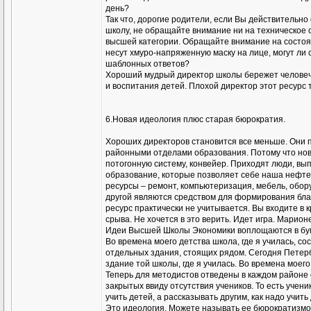
день?
Так что, дорогие родители, если Вы действительн
школу, не обращайте внимание ни на техническое о
высшей категории. Обращайте внимание на состоян
несут хмуро-напряженную маску на лице, могут ли
шаблонных ответов?
Хороший мудрый директор школы бережет человече
и воспитания детей. Плохой директор этот ресурс 
6.Новая идеология плюс старая бюрократия.
Хороших директоров становится все меньше. Они п
районными отделами образования. Потому что нов
потогонную систему, конвейер. Приходят люди, вы
образование, которые позволяет себе наша нефте
ресурсы – ремонт, компьютеризация, мебель, обор
другой являются средством для формирования благ
ресурс практически не учитывается. Вы входите в 
срыва. Не хочется в это верить. Идет игра. Марио
Идеи Высшей Школы Экономики воплощаются в бум
Во времена моего детства школа, где я училась, с
отдельных здания, стоящих рядом. Сегодня Петер
здание той школы, где я училась. Во времена моег
Теперь для методистов отведены в каждом районе 
закрытых ввиду отсутствия учеников. То есть учен
учить детей, а рассказывать другим, как надо учи
Это идеология. Можете называть ее бюрократизмо