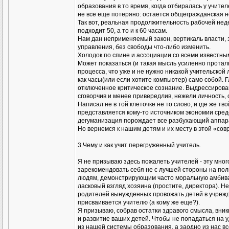
образования в то время, когда отбиралась у учител
не все еще потеряно: остается общегражданская но
Так вот, реальная продолжительность рабочей нед
подходит 50, а то и к 60 часам.
Нам дан неприменяемый закон, вертикаль власти, 
управления, без свободы что-либо изменить.
Холодок по спине и ассоциации со всеми известны
Может показаться (и такая мысль усиленно протал
процесса, что уже и не нужно никакой учительской 
как часы(или если хотите компьютер) само собой. Г
отключенное критическое сознание. Выдрессирова
сговорчив и менее привередлив, нежели личность
Написал не в той клеточке не то слово, и где же 
представляется кому-то источником экономии средс
дегуманизация порождает все разбухающий аппарат
Но вернемся к нашим детям и их месту в этой «со
3.Чему и как учит перегруженный учитель.
Я не призываю здесь пожалеть учителей - эту мно
зарекомендовать себя не с лучшей стороны на пол
людям, демонстрирующим часто моральную амбивален
ласковый взгляд хозяина (простите, директора). 
родителей вынужденных провожать детей в учрежд
присваивается учителю (а кому же еще?).
Я призываю, собрав остатки здравого смысла, вникн
и развитие ваших детей. Чтобы не попадаться на
из нашей системы образования, а заодно из нас все