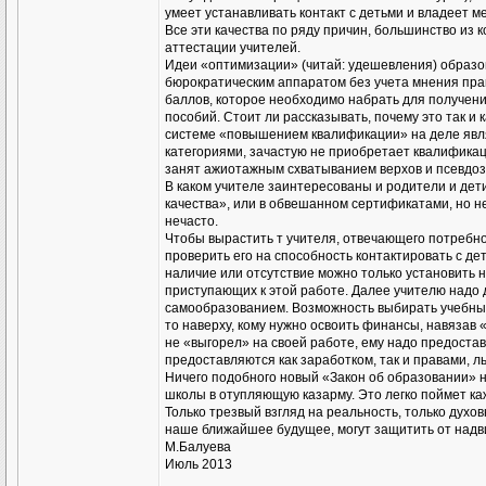
умеет устанавливать контакт с детьми и владеет 
Все эти качества по ряду причин, большинство из
аттестации учителей.
Идеи «оптимизации» (читай: удешевления) образ
бюрократическим аппаратом без учета мнения пра
баллов, которое необходимо набрать для получени
пособий. Стоит ли рассказывать, почему это так и 
системе «повышением квалификации» на деле явля
категориями, зачастую не приобретает квалификаци
занят ажиотажным схватыванием верхов и псевдоз
В каком учителе заинтересованы и родители и дет
качества», или в обвешанном сертификатами, но н
нечасто.
Чтобы вырастить т учителя, отвечающего потребно
проверить его на способность контактировать с де
наличие или отсутствие можно только установить н
приступающих к этой работе. Далее учителю надо 
самообразованием. Возможность выбирать учебные 
то наверху, кому нужно освоить финансы, навязав
не «выгорел» на своей работе, ему надо предоста
предоставляются как заработком, так и правами, л
Ничего подобного новый «Закон об образовании» 
школы в отупляющую казарму. Это легко поймет ка
Только трезвый взгляд на реальность, только духо
наше ближайшее будущее, могут защитить от надви
М.Балуева
Июль 2013