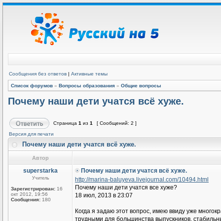
Сообщения без ответов
|
Активные темы
Список форумов
»
Вопросы образования
»
Общие вопросы
Почему наши дети учатся всё хуже.
Страница
1
из
1
[ Сообщений: 2 ]
Версия для печати
Почему наши дети учатся всё хуже.
Автор
superstarka
Почему наши дети учатся всё хуже.
Учитель
http://marina-baluyeva.livejournal.com/10494.html
Почему наши дети учатся все хуже?
Зарегистрирован:
16
окт 2012, 19:56
18 июл, 2013 в 23:07
Сообщения:
180
Когда я задаю этот вопрос, имею ввиду уже много
трудными для большинства выпускников, стабильн