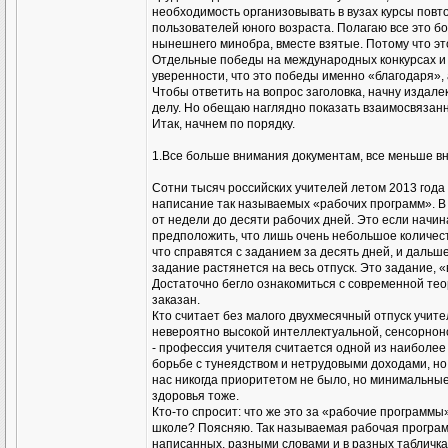
необходимость организовывать в вузах курсы повт
пользователей юного возраста. Полагаю все это 
нынешнего минобра, вместе взятые. Потому что эт
Отдельные победы на международных конкурсах и 
уверенности, что это победы именно «благодаря», 
Чтобы ответить на вопрос заголовка, начну издал
делу. Но обещаю наглядно показать взаимосвязанн
Итак, начнем по порядку.
1.Все больше внимания документам, все меньше в
Сотни тысяч российских учителей летом 2013 года л
написание так называемых «рабочих программ». В 
от недели до десяти рабочих дней. Это если начин
предположить, что лишь очень небольшое количес
что справятся с заданием за десять дней, и дальш
задание растянется на весь отпуск. Это задание,
Достаточно бегло ознакомиться с современной теор
заказан.
Кто считает без малого двухмесячный отпуск учител
невероятно высокой интеллектуальной, сенсорноно
- профессия учителя считается одной из наиболее
борьбе с тунеядством и нетрудовыми доходами, но
нас никогда приоритетом не было, но минимальные г
здоровья тоже.
Кто-то спросит: что же это за «рабочие программы»
школе? Поясняю. Так называемая рабочая программа
написанных, разными словами и в разных табличках)