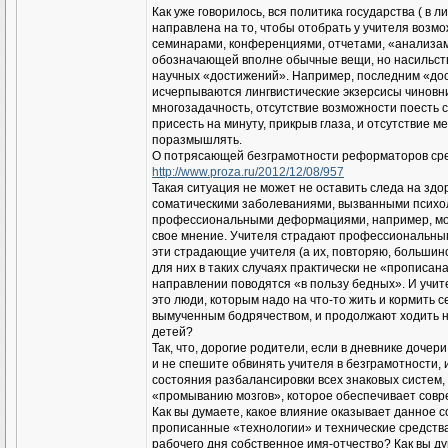
Как уже говорилось, вся политика государства ( в
направлена на то, чтобы отобрать у учителя возмо
семинарами, конференциями, отчетами, «анализам
обозначающей вполне обычные вещи, но насильст
научных «достижений». Например, последним «дос
исчерпываются лингвистические экзерсисы чиновни
многозадачность, отсутствие возможности поесть с
присесть на минуту, прикрыв глаза, и отсутствие м
поразмышлять.
О потрясающей безграмотности реформаторов сре
http://www.proza.ru/2012/12/08/957
Такая ситуация не может не оставить следа на зд
соматическими заболеваниями, вызванными психо
профессиональными деформациями, например, моно
свое мнение. Учителя страдают профессиональным
эти страдающие учителя (а их, повторяю, большин
для них в таких случаях практически не «прописан
направлении поводятся «в пользу бедных». И учител
это люди, которым надо на что-то жить и кормить 
вымученным бодрячеством, и продолжают ходить на
детей?
Так, что, дорогие родители, если в дневнике доче
и не спешите обвинять учителя в безграмотности, 
состояния разбалансировки всех знаковых систем,
«промыванию мозгов», которое обеспечивает совр
Как вы думаете, какое влияние оказывает данное с
прописанные «технологии» и технические средства 
рабочего дня собственное имя-отчество? Как вы ду