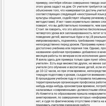
примеру, сентября обязан совершенно твердо знать,
этого урока задаст на дом. От учителя требуется 
объяснение того, что намеревается достичь учите
соответствующих следующей «иностранный язык р
культуры общения, содействует общему речевому р
методистами). И вот таких изумительно свежих сло
поверит, что вы действительно понимаете, чем зан
Стоит ли говорить, что это абсолютно бесполезные
четвертого урока вся запланированность летит в 
поведение детей, магнитные бури и пр.).В реально
импровизировать, подчиняясь требованию текущего
непосредственно перед уроком. Программа нужна то
достаточно учебника или перечня тем. Однако, пр
названием «рабочая программа» добавлено в качес
месяцев работы по вечерам если исполнение данно
Я взяла здесь для примера только один пункт обя
учителя». Есть еще множество других, не менее з
учителя (это обучение и воспитание детей, если к
до 10-12 часов, но при этом времени, непосредств
текущую подготовку к урокам, съедается внимание
В прошедшем учебном году я отправила письменны
территориальную организацию профсоюза работник
нибудь когда-нибудь хронометраж времени, потре
налагаемых «современными» должностными обяза
Из Комитета по образованию пришла невразумител
анкетирования, по завершении которых «информац
нет, и судя по фактическому отсутствию ответа на
придумать учителям очередную работу.