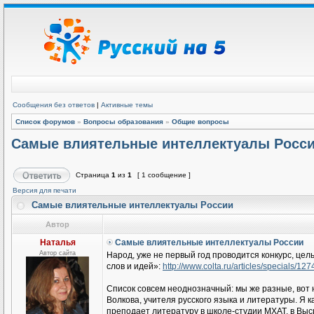
Сообщения без ответов
|
Активные темы
Список форумов
»
Вопросы образования
»
Общие вопросы
Самые влиятельные интеллектуалы Росс
Страница
1
из
1
[ 1 сообщение ]
Версия для печати
Самые влиятельные интеллектуалы России
Автор
Наталья
Самые влиятельные интеллектуалы России
Автор сайта
Народ, уже не первый год проводится конкурс, це
слов и идей»:
http://www.colta.ru/articles/specials/12
Список совсем неоднозначный: мы же разные, вот н
Волкова, учителя русского языка и литературы. Я 
преподает литературу в школе-студии МХАТ, в Выс