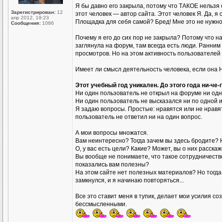
Я бы давно его закрыла, потому что ТАКОЕ нельзя
Зарегистрирован:
12
этот человек — автор сайта. Этот человек Я. Да, 
апр 2012, 19:23
Площадка для себя самой? Бред! Мне это не нужно!
Сообщения:
1086
Почему я его до сих пор не закрыла? Потому что на
заглянула на форум, там всегда есть люди. Ранним 
просмотров. Но на этом активность пользователей 
Имеет ли смысл деятельность человека, если она Н
Этот учебный год уникален. До этого года ни-че-
Ни один пользователь не открыл на форуме ни одн
Ни один пользователь не высказался ни по одной и
Я задаю вопросы. Простые: нравятся или не нравя
пользователь не ответил ни на один вопрос.
А мои вопросы множатся.
Вам неинтересно? Тогда зачем вы здесь бродите?
О, у вас есть цели? Какие? Может, вы о них расскаж
Вы вообще не понимаете, что такое сотрудничеств
показались вам полезны?
На этом сайте нет полезных материалов? Но тогда
замкнулся, и я начинаю повторяться...
Все это ставит меня в тупик, делает мои усилия 
бессмысленными.