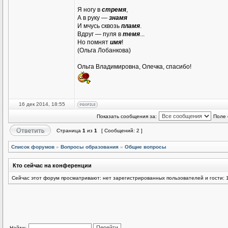
Я ногу в
стремя
,
А в руку —
знамя
И мчусь сквозь
пламя
.
Вдруг — пуля в
темя
...
Но помнят
имя
!
(Ольга Лобанкова)
Ольга Владимировна, Олечка, спасибо!
16 дек 2014, 18:55
Показать сообщения за:
Поле 
Страница
1
из
1
[ Сообщений: 2 ]
Список форумов
»
Вопросы образования
»
Общие вопросы
Кто сейчас на конференции
Сейчас этот форум просматривают: нет зарегистрированных пользователей и гости: 
Найти: