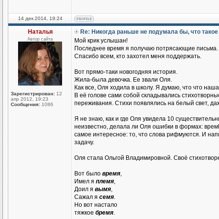
14 дек 2014, 19:24
Наталья
Re: Никогда раньше не подумала бы, что тако
Автор сайта
Мой крик услышан!
Последнее время я получаю потрясающие письма. В
Спасибо всем, кто захотел меня поддержать.
Вот прямо-таки новогодняя история.
Жила-была девочка. Ее звали Оля.
Как все, Оля ходила в школу. Я думаю, что что наша
Зарегистрирован:
12
В её голове сами собой складывались стихотворные 
апр 2012, 19:23
переживания. Стихи появлялись на белый свет, да
Сообщения:
1086
Я не знаю, как и где Оля увидела 10 существительн
неизвестно, делала ли Оля ошибки в формах: вре
самое интересное: то, что слова рифмуются. И на
задачу.
Оля стала Ольгой Владимировной. Своё стихотворен
Вот было
время
,
Имел я
племя
,
Доил я
вымя
,
Сажал я
семя
.
Но вот настало
тяжкое
бремя
.