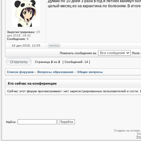
Думаю по 10 дней 3 раза в год и летних каникул б
целый месяц из-за карантина по болезням. В итоге
Зарегистрирован:
15
дек 2018, 18:42
Сообщения:
6
16 дек 2018, 12:05
Показать сообщения за:
Поле 
Страница
2
из
2
[ Сообщений: 14 ]
Список форумов
»
Вопросы образования
»
Общие вопросы
Кто сейчас на конференции
Сейчас этот форум просматривают: нет зарегистрированных пользователей и гости: 
Найти:
Создано на основе
De
Ру