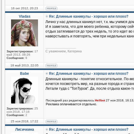
16 окт 2012, 20:23
Vladas
Re: Длинные каникулы - хорошо или плохо?
Лично у нас длинных каникул нет, т.к. мы учимся до
И я заметила, что для моего ребенка, которому сейч
отдых затягивается до трех недель, то это идет в
наверстывать и повторять, чем при недельных кани
_________________
С уважением, Катерина
Зарегистрирован:
17
май 2013, 08:26
Сообщения:
6
18 май 2013, 22:05
Babe
Re: Длинные каникулы - хорошо или плохо?
Длинные каникулы - понятие относительное. По-мо
хочется посмотреть мир, на разные города и стран
Летали туда с "ТопТуров". Да, после отдыха какое-
Последний раз редактировалось
Hellbot
27 ноя 2018, 16:13
Реклама оплачивается отдельно.
Зарегистрирован:
25
ноя 2018, 17:16
Сообщения:
2
25 ноя 2018, 17:22
Лисичкина
Re: Длинные каникулы - хорошо или плохо?