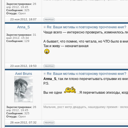
Зарегистрирован:
26
апр 2012, 19:45
Сообщения:
325
Откуда:
Орел
23 ноя 2012, 18:07
Anna_S
Re: Ваши мотивы к повторному прочтению книг?
Чаще всего — интересно проверить, изменилось ли 
Зарегистрирован:
31
май 2012, 15:34
Сообщения:
129
А бывает, что помню, что читала, но ЧТО было в кн
Так и живу — неначитанная
23 ноя 2012, 19:53
Axel Bruns
Re: Ваши мотивы к повторному прочтению книг?
Anna_S
, так ли плохо перечитывать отрывки из кн
P.S.
Вы не одни
. Я перечитываю эпизоды, ког
_________________
Мальчик, рост метр двадцать, нашедшему премия - вело
Зарегистрирован:
26
апр 2012, 19:45
Сообщения:
325
Откуда:
Орел
26 ноя 2012, 07:32