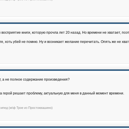
восприятие книги, которую прочла лет 20 назад. Но времени не хватает, поэ
иге, хоть убей не помню. Ну и возникает желание перечитать. Опять же не хва
иг, а не полное содержание произведения?
да герой решает проблему, актуальную для меня в данный момент времени.
сипед (м\ф Трое из Простоквашино)