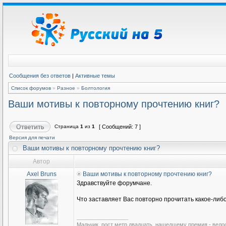
Сообщения без ответов
|
Активные темы
Список форумов
»
Разное
»
Болтология
Ваши мотивы к повторному прочтению книг?
Страница
1
из
1
[ Сообщений: 7 ]
Версия для печати
Ваши мотивы к повторному прочтению книг?
Автор
Axel Bruns
Ваши мотивы к повторному прочтению книг?
Здравствуйте форумчане.
Что заставляет Вас повторно прочитать какое-ли
_________________
Мальчик, рост метр двадцать, нашедшему премия - вело