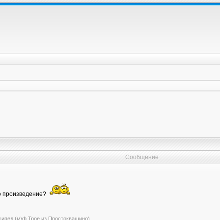
Сообщение
бо произведение?
сипед (м\ф Трое из Простоквашино)