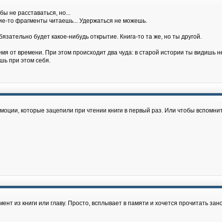
ы не расставаться, но...
кие-то фрагменты читаешь... Удержаться не можешь.
бязательно будет какое-нибудь открытие. Книга-то та же, но ты другой.
емя от времени. При этом происходит два чуда: в старой истории ты видишь н
шь при этом себя.
моции, которые зацепили при чтении книги в первый раз. Или чтобы вспомнить
ент из книги или главу. Просто, всплывает в памяти и хочется прочитать зано