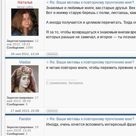
Наталья
Re: Ваши мотивы к повторному прочтению книг?
Автор сайта
Знакомые и любимые книги, как старые друзья. Век б
Вот и книжку старую берешь с полки, листаешь, ка
А иногда получается и целиком перечитать. Тогда о
Я за то, чтобы возвращаться к знакомым книгам вр
которых раньше не замечал, и второе — ты познае
Зарегистрирован:
12
апр 2012, 19:23
Сообщения:
1086
26 ноя 2012, 13:19
Vladas
Re: Ваши мотивы к повторному прочтению книг?
я читаю повторно книги, чтобы пережить прежние э
_________________
С уважением, Катерина
Зарегистрирован:
17
май 2013, 08:26
Сообщения:
6
17 май 2013, 22:08
Fandor
Re: Ваши мотивы к повторному прочтению книг?
Иногда, очень хочется вспомнить интересный фрагм
Зарегистрирован:
18
июн 2019, 12:43
Сообщения:
2