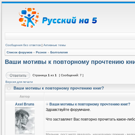
Сообщения без ответов
|
Активные темы
Список форумов
»
Разное
»
Болтология
Ваши мотивы к повторному прочтению кн
Страница
1
из
1
[ Сообщений: 7 ]
Версия для печати
Ваши мотивы к повторному прочтению книг?
Автор
Axel Bruns
Ваши мотивы к повторному прочтению книг?
Здравствуйте форумчане.
Что заставляет Вас повторно прочитать какое-ли
_________________
Мальчик, рост метр двадцать, нашедшему премия - вело