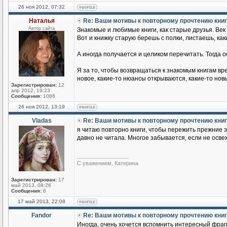
26 ноя 2012, 07:32
Наталья
Re: Ваши мотивы к повторному прочтению кни
Автор сайта
Знакомые и любимые книги, как старые друзья. Век б
Вот и книжку старую берешь с полки, листаешь, ка
А иногда получается и целиком перечитать. Тогда о
Я за то, чтобы возвращаться к знакомым книгам вр
новое, какие-то нюансы открываются, какие-то но
Зарегистрирован:
12
апр 2012, 19:23
Сообщения:
1086
26 ноя 2012, 13:19
Vladas
Re: Ваши мотивы к повторному прочтению кни
я читаю повторно книги, чтобы пережить прежние э
давно не читала. Многое забывается, если не осве
_________________
С уважением, Катерина
Зарегистрирован:
17
май 2013, 08:26
Сообщения:
6
17 май 2013, 22:08
Fandor
Re: Ваши мотивы к повторному прочтению кни
Иногда, очень хочется вспомнить интересный фрагм