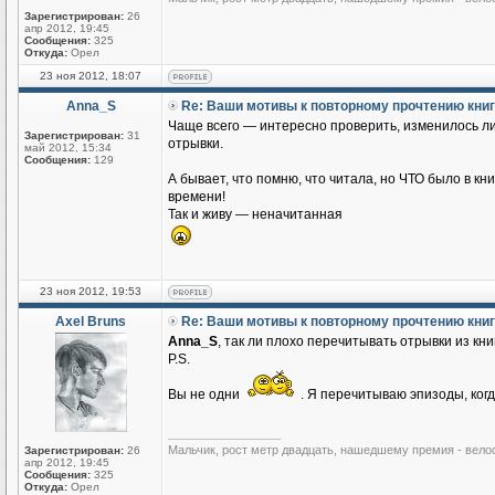
Зарегистрирован:
26
апр 2012, 19:45
Сообщения:
325
Откуда:
Орел
23 ноя 2012, 18:07
Anna_S
Re: Ваши мотивы к повторному прочтению кни
Чаще всего — интересно проверить, изменилось ли 
Зарегистрирован:
31
отрывки.
май 2012, 15:34
Сообщения:
129
А бывает, что помню, что читала, но ЧТО было в кн
времени!
Так и живу — неначитанная
23 ноя 2012, 19:53
Axel Bruns
Re: Ваши мотивы к повторному прочтению кни
Anna_S
, так ли плохо перечитывать отрывки из кн
P.S.
Вы не одни
. Я перечитываю эпизоды, ког
_________________
Мальчик, рост метр двадцать, нашедшему премия - вело
Зарегистрирован:
26
апр 2012, 19:45
Сообщения:
325
Откуда:
Орел