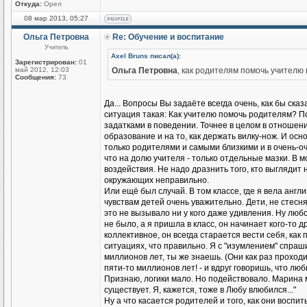
Откуда:
Орел
08 мар 2013, 05:27
Ольга Петровна
Re: Обучение и воспитание
Учитель
Axel Bruns писал(а):
Зарегистрирован:
01
май 2012, 12:03
Ольга Петровна
, как родителям помочь учителю
Сообщения:
73
Да... Вопросы Вы задаёте всегда очень, как бы ск
ситуация такая: Как учителю помочь родителям? П
задатками в поведении. Точнее в целом в отношени
образование и на то, как держать вилку-нож. И осн
только родителями и самыми близкими и в очень-оч
что на долю учителя - только отдельные мазки. В м
воздействия. Не надо дразнить того, кто выглядит 
окружающих неправильно.
Или ещё был случай. В том классе, где я вела англи
чувствам детей очень уважительно. Дети, не стесня
это не вызывало ни у кого даже удивления. Ну любо
не было, а я пришла в класс, он начинает кого-то 
коллективное, он всегда старается вести себя, как
ситуациях, что правильно. Я с "изумлением" спраш
миллионов лет, ты же знаешь. (Они как раз проходи
пяти-то миллионов лет! - и вдруг говоришь, что люби
Признаю, логики мало. Но подействовало. Марина м
существует. Я, кажется, тоже в Любу влюбился..."
Ну а что касается родителей и того, как они воспи