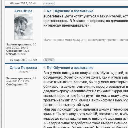
06 ноя 2012, 00:44
Axel Bruns
Re: Обучение и воспитание
superstarka
, дети хотят учиться у тех учителей, к
привязанность. В 9 классе я перешел на домашнее 
интересам преподавателей.
_________________
Мальчик, рост метр двадцать, нашедшему премия - вело
Зарегистрирован:
26
апр 2012, 19:45
Сообщения:
325
Откуда:
Орел
07 мар 2013, 19:09
Ольга Петровна
Re: Обучение и воспитание
Учитель
Вот у меня никогда не получалось обучать детей, 
обучаемого. Хочет он или не хочет. Как учитель выгл
Зарегистрирован:
01
май 2012, 12:03
иначе впитывают. Конечно, были у меня некоторые 
Сообщения:
73
обнимают и целуют учителя, но просто вешаются на
двадцать сразу навешиваются с криками: "Урра! Ан
волокли просто под белы руки - не могла шагу ступ
трогать нельзя!" Или, обучая английскому языку, н
расстоянии вытянутой руки.
Или раз приходит один мальчик в школу в тёмно-кр
кричит: "Ты что клоун, что ли? Ой, посмотрите, в
классе до конца школы никто никого не дразнил из-
А невербальное воздействие тоже бывает сильное и
было бы назвать "мышь серая". Но очень люблю из 