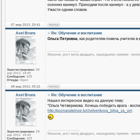
осенних каникул. Приходим после каникул - а у дево
Ужасти одним словом.
07 мар 2013, 20:41
Axel Bruns
Re: Обучение и воспитание
Ольга Петровна
, как родителям помочь учителю в
_________________
Мальчик, рост метр двадцать, нашедшему премия - вело
Зарегистрирован:
26
апр 2012, 19:45
Сообщения:
325
Откуда:
Орел
08 мар 2013, 05:22
Axel Bruns
Re: Обучение и воспитание
Нашел интересное видео на данную тему:
"Ольга Четверикова. Хочешь победить врага - воспи
http://poznavatelnoe.tv/chetverikova_bitva_za_um
_________________
Зарегистрирован:
26
Мальчик, рост метр двадцать, нашедшему премия - вело
апр 2012, 19:45
Сообщения:
325