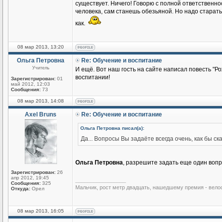
существует. Ничего! Говорю с полной ответственно
человека, сам станешь обезьяной. Но надо старатьс
как.
08 мар 2013, 13:20
Ольга Петровна
Re: Обучение и воспитание
Учитель
И ещё. Вот наш гость на сайте написал повесть "Ро
воспитании!
Зарегистрирован:
01
май 2012, 12:03
Сообщения:
73
08 мар 2013, 14:08
Axel Bruns
Re: Обучение и воспитание
Ольга Петровна писал(а):
Да... Вопросы Вы задаёте всегда очень, как бы 
Ольга Петровна
, разрешите задать еще один вопр
Зарегистрирован:
26
апр 2012, 19:45
_________________
Сообщения:
325
Мальчик, рост метр двадцать, нашедшему премия - вело
Откуда:
Орел
08 мар 2013, 16:05