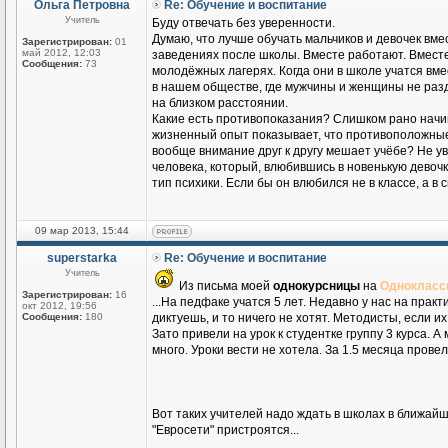
Ольга Петровна
Re: Обучение и воспитание
Учитель
Буду отвечать без уверенности.
Думаю, что лучше обучать мальчиков и девочек вмест
Зарегистрирован:
01
май 2012, 12:03
заведениях после школы. Вместе работают. Вместе
Сообщения:
73
молодёжных лагерях. Когда они в школе учатся вмес
в нашем обществе, где мужчины и женщины не разд
на близком расстоянии.
Какие есть противопоказания? Слишком рано начи
жизненный опыт показывает, что противоположные
вообще внимание друг к другу мешает учёбе? Не ув
человека, который, влюбившись в новенькую девочку
тип психики. Если бы он влюбился не в классе, а в 
09 мар 2013, 15:44
superstarka
Re: Обучение и воспитание
Учитель
Из письма моей
однокурсницы
на
Однокласс
Зарегистрирован:
16
...На педфаке учатся 5 лет. Недавно у нас на практ
окт 2012, 19:56
Сообщения:
180
диктуешь, и то ничего не хотят. Методисты, если и
Зато привели на урок к студентке группу 3 курса. А
много. Уроки вести не хотела. За 1.5 месяца провела
Вот таких учителей надо ждать в школах в ближайш
"Евросети" пристроятся...