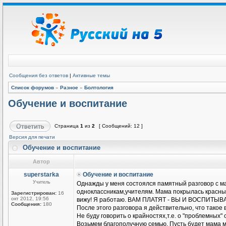
Сообщения без ответов
|
Активные темы
Список форумов
»
Разное
»
Болтология
Обучение и воспитание
Страница
1
из
2
[ Сообщений: 12 ]
Версия для печати
Обучение и воспитание
Автор
superstarka
Обучение и воспитание
Учитель
Однажды у меня состоялся памятный разговор с ма
одноклассникам,учителям. Мама покрылась красными
Зарегистрирован:
16
окт 2012, 19:56
вижу! Я работаю. ВАМ ПЛАТЯТ - ВЫ И ВОСПИТЫВ
Сообщения:
180
После этого разговора я действительно, что такое
Не буду говорить о крайностях,т.е. о "проблемных" 
Возьмем благополучную семью. Пусть будет мама м