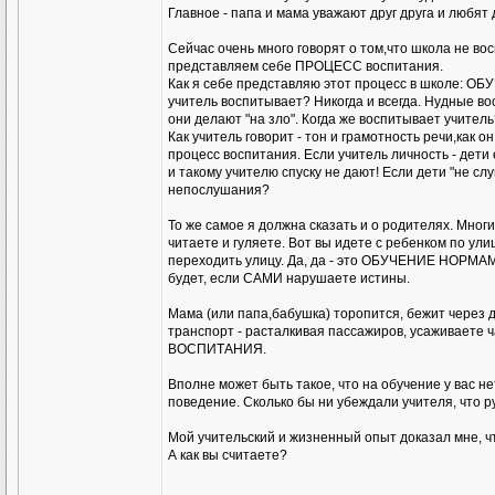
Главное - папа и мама уважают друг друга и любят 
Сейчас очень много говорят о том,что школа не во
представляем себе ПРОЦЕСС воспитания.
Как я себе представляю этот процесс в школе: ОБ
учитель воспитывает? Никогда и всегда. Нудные в
они делают "на зло". Когда же воспитывает учите
Как учитель говорит - тон и грамотность речи,как он 
процесс воспитания. Если учитель личность - дети
и такому учителю спуску не дают! Если дети "не сл
непослушания?
То же самое я должна сказать и о родителях. Мно
читаете и гуляете. Вот вы идете с ребенком по улиц
переходить улицу. Да, да - это ОБУЧЕНИЕ НОРМАМ
будет, если САМИ нарушаете истины.
Мама (или папа,бабушка) торопится, бежит через д
транспорт - расталкивая пассажиров, усаживаете 
ВОСПИТАНИЯ.
Вполне может быть такое, что на обучение у вас н
поведение. Сколько бы ни убеждали учителя, что ру
Мой учительский и жизненный опыт доказал мне, ч
А как вы считаете?