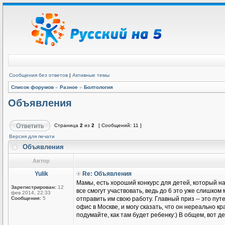
Сообщения без ответов
|
Активные темы
Список форумов
»
Разное
»
Болтология
Объявления
Страница
2
из
2
[ Сообщений: 11 ]
Версия для печати
Объявления
Автор
Yulik
Re: Объявления
Мамы, есть хороший конкурс для детей, который назы
Зарегистрирован:
12
все смогут участвовать, ведь до 6 это уже слишком
фев 2014, 22:33
Сообщения:
5
отправить им свою работу. Главный приз -- это пу
офис в Москве, и могу сказать, что он нереально кр
подумайте, как там будет ребенку:) В общем, вот д