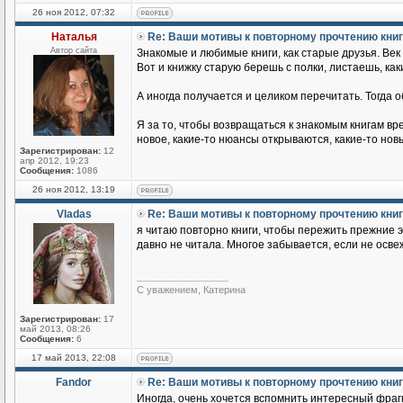
26 ноя 2012, 07:32
Наталья
Re: Ваши мотивы к повторному прочтению кни
Автор сайта
Знакомые и любимые книги, как старые друзья. Век б
Вот и книжку старую берешь с полки, листаешь, ка
А иногда получается и целиком перечитать. Тогда о
Я за то, чтобы возвращаться к знакомым книгам вр
новое, какие-то нюансы открываются, какие-то но
Зарегистрирован:
12
апр 2012, 19:23
Сообщения:
1086
26 ноя 2012, 13:19
Vladas
Re: Ваши мотивы к повторному прочтению кни
я читаю повторно книги, чтобы пережить прежние э
давно не читала. Многое забывается, если не осве
_________________
С уважением, Катерина
Зарегистрирован:
17
май 2013, 08:26
Сообщения:
6
17 май 2013, 22:08
Fandor
Re: Ваши мотивы к повторному прочтению кни
Иногда, очень хочется вспомнить интересный фрагм