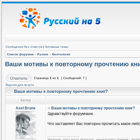
Сообщения без ответов
|
Активные темы
Список форумов
»
Разное
»
Болтология
Ваши мотивы к повторному прочтению кн
Страница
1
из
1
[ Сообщений: 7 ]
Версия для печати
Ваши мотивы к повторному прочтению книг?
Автор
Axel Bruns
Ваши мотивы к повторному прочтению книг?
Здравствуйте форумчане.
Что заставляет Вас повторно прочитать какое-ли
_________________
Мальчик, рост метр двадцать, нашедшему премия - вело