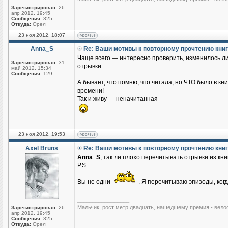
Зарегистрирован:
26
апр 2012, 19:45
Сообщения:
325
Откуда:
Орел
23 ноя 2012, 18:07
Anna_S
Re: Ваши мотивы к повторному прочтению кни
Чаще всего — интересно проверить, изменилось ли 
Зарегистрирован:
31
отрывки.
май 2012, 15:34
Сообщения:
129
А бывает, что помню, что читала, но ЧТО было в кн
времени!
Так и живу — неначитанная
23 ноя 2012, 19:53
Axel Bruns
Re: Ваши мотивы к повторному прочтению кни
Anna_S
, так ли плохо перечитывать отрывки из кн
P.S.
Вы не одни
. Я перечитываю эпизоды, ког
_________________
Мальчик, рост метр двадцать, нашедшему премия - вело
Зарегистрирован:
26
апр 2012, 19:45
Сообщения:
325
Откуда:
Орел