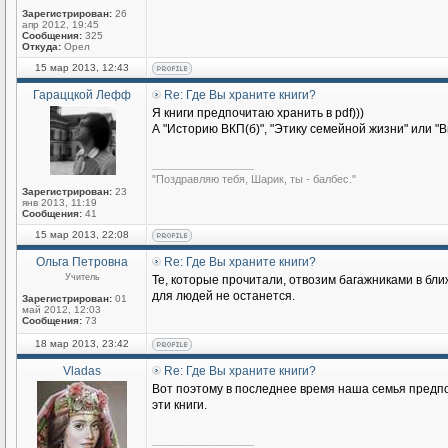
Зарегистрирован:
26
апр 2012, 19:45
Сообщения:
325
Откуда:
Орел
15 мар 2013, 12:43
Гараццкой Лефф
Re: Где Вы храните книги?
Я книги предпочитаю хранить в pdf)))
А "Историю ВКП(б)", "Этику семейной жизни" или "В
_________________
"Поздравляю тебя, Шарик, ты - балбес."
Зарегистрирован:
23
янв 2013, 11:19
Сообщения:
41
15 мар 2013, 22:08
Ольга Петровна
Re: Где Вы храните книги?
Учитель
Те, которые прочитали, отвозим багажниками в бл
для людей не останется.
Зарегистрирован:
01
май 2012, 12:03
Сообщения:
73
18 мар 2013, 23:42
Vladas
Re: Где Вы храните книги?
Вот поэтому в последнее время наша семья предпоч
эти книги.
_________________