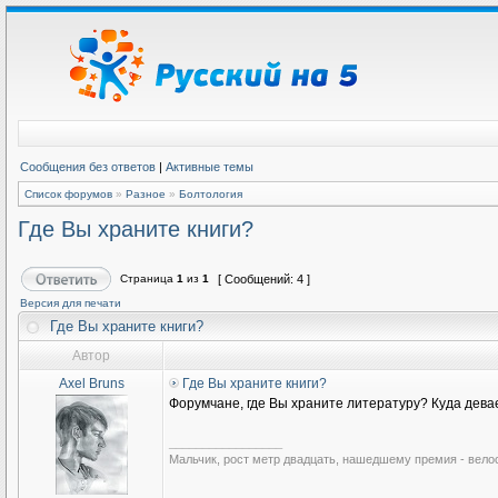
Сообщения без ответов
|
Активные темы
Список форумов
»
Разное
»
Болтология
Где Вы храните книги?
Страница
1
из
1
[ Сообщений: 4 ]
Версия для печати
Где Вы храните книги?
Автор
Axel Bruns
Где Вы храните книги?
Форумчане, где Вы храните литературу? Куда дева
_________________
Мальчик, рост метр двадцать, нашедшему премия - вело