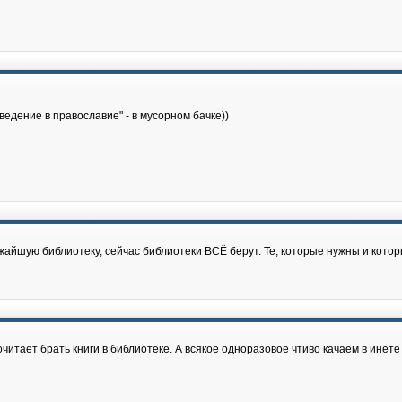
ведение в православие" - в мусорном бачке))
ижайшую библиотеку, сейчас библиотеки ВСЁ берут. Те, которые нужны и кото
итает брать книги в библиотеке. А всякое одноразовое чтиво качаем в инете