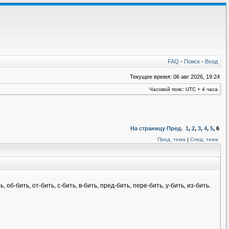
FAQ
•
Поиск
•
Вход
Текущее время: 06 авг 2026, 19:24
Часовой пояс: UTC + 4 часа
На страницу
Пред.
1
,
2
,
3
,
4
,
5
,
6
Пред. тема
|
След. тема
об-бить, от-бить, с-бить, в-бить, пред-бить, пере-бить, у-бить, из-бить.