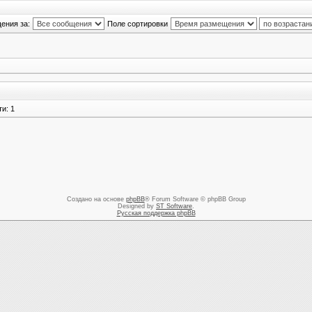
ения за:
Поле сортировки
и: 1
Создано на основе
phpBB
® Forum Software © phpBB Group
Designed by
ST Software
.
Русская поддержка phpBB