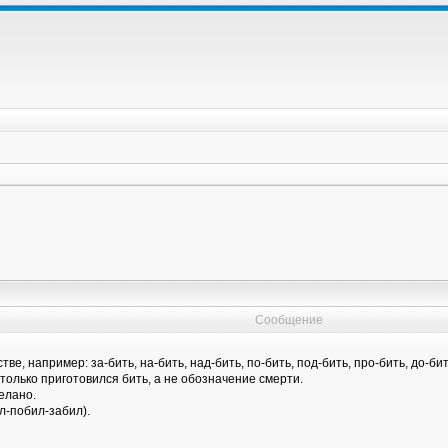
Сообщение
, например: за-бить, на-бить, над-бить, по-бить, под-бить, про-бить, до-бить, 
 только приготовился бить, а не обозначение смерти.
делано.
л-побил-забил).