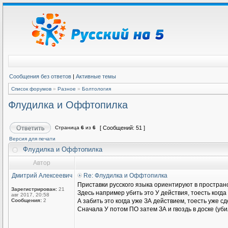
Сообщения без ответов
|
Активные темы
Список форумов
»
Разное
»
Болтология
Флудилка и Оффтопилка
Страница
6
из
6
[ Сообщений: 51 ]
Версия для печати
Флудилка и Оффтопилка
Автор
Дмитрий Алексеевич
Re: Флудилка и Оффтопилка
Приставки русского языка ориентируют в пространстве
Зарегистрирован:
21
Здесь например убить это У действия, тоесть когда
авг 2017, 20:58
Сообщения:
2
А забить это когда уже ЗА действием, тоесть уже с
Сначала У потом ПО затем ЗА и гвоздь в доске (уби