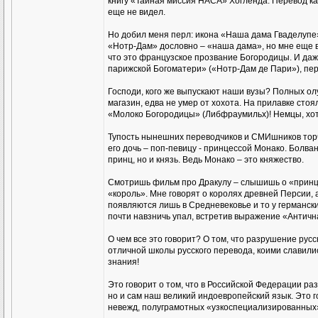
книгу «Тайная миссия НАСА» Хогленда. Перевод ка
еще не видел.
Но добил меня перл: икона «Наша дама Гваделупе».
«Нотр-Дам» дословно – «наша дама», но мне еще в
что это французское прозвание Богородицы. И даж
парижской Богоматери» («Нотр-Дам де Пари»), пер
Господи, кого же выпускают наши вузы? Полных олу
магазин, едва не умер от хохота. На прилавке сто
«Молоко Богородицы» (Либфраумильх)! Немцы, хот
Тупость нынешних переводчиков и СМИшников торчи
его дочь – поп-певицу - принцессой Монако. Болваны
принц, но и князь. Ведь Монако – это княжество.
Смотришь фильм про Дракулу – слышишь о «принце 
«король». Мне говорят о королях древней Персии, 
появляются лишь в Средневековье и то у германских
почти навзничь упал, встретив выражение «Антична
О чем все это говорит? О том, что разрушение рус
отличной школы русского перевода, коими славились
знания!
Это говорит о том, что в Российской Федерации ра
но и сам наш великий индоевропейский язык. Это г
невежд, полуграмотных «узкоспециализированных»