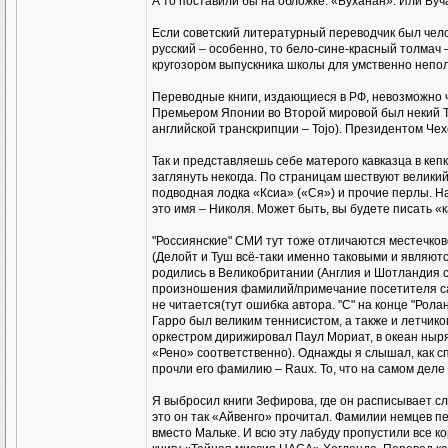
А то поставили бы на обложке: «Буханан». Или Буч
Если советский литературный переводчик был чело
русский – особенно, то бело-сине-красный толмач –
кругозором выпускника школы для умственно непо
Переводные книги, издающиеся в РФ, невозможно ч
Премьером Японии во Второй мировой был некий То
английской транскрипции – Tojo). Президентом Чех
Так и представляешь себе матерого кавказца в кеп
заглянуть некогда. По страницам шествуют великий
подводная лодка «Ксиа» («Ся») и прочие перлы. Н
это имя – Николя. Может быть, вы будете писать «
"Россиянские" СМИ тут тоже отличаются местечков
(Делойт и Туш всё-таки именно таковыми и являют
родились в Великобритании (Англия и Шотландия с
произношения фамилий/примечание посетителя сайт
не читается(тут ошибка автора. "С" на конце "Рола
Гарро был великим теннисистом, а также и летчико
оркестром дирижировал Паул Мориат, в океан ныря
«Рено» соответственно). Однажды я слышал, как 
прочли его фамилию – Raux. То, что на самом деле 
Я выбросил книги Зефирова, где он расписывает сл
это он так «Айвенго» прочитал. Фамилии немцев п
вместо Мальке. И всю эту лабуду пропустили все к