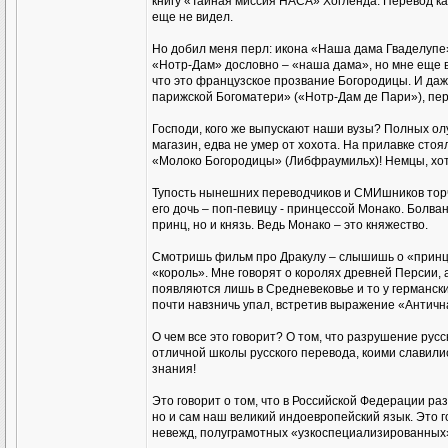
книгу «Тайная миссия НАСА» Хогленда. Перевод ка
еще не видел.
Но добил меня перл: икона «Наша дама Гваделупе».
«Нотр-Дам» дословно – «наша дама», но мне еще в
что это французское прозвание Богородицы. И даж
парижской Богоматери» («Нотр-Дам де Пари»), пер
Господи, кого же выпускают наши вузы? Полных олу
магазин, едва не умер от хохота. На прилавке сто
«Молоко Богородицы» (Либфраумильх)! Немцы, хот
Тупость нынешних переводчиков и СМИшников торчи
его дочь – поп-певицу - принцессой Монако. Болваны
принц, но и князь. Ведь Монако – это княжество.
Смотришь фильм про Дракулу – слышишь о «принце 
«король». Мне говорят о королях древней Персии, 
появляются лишь в Средневековье и то у германских
почти навзничь упал, встретив выражение «Антична
О чем все это говорит? О том, что разрушение рус
отличной школы русского перевода, коими славились
знания!
Это говорит о том, что в Российской Федерации ра
но и сам наш великий индоевропейский язык. Это г
невежд, полуграмотных «узкоспециализированных»