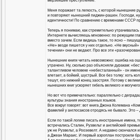
мерзейшее преступление.
Меня поражает та легкость, с которой нынешние р
и повторяют нынешний пиджин-рашен. Господи, ну
идентичности! По сравнению с временами СССР п
Теперь я понимаю, как стремительно утрачивалас
Интернете вычисляешь мгновенно: по режущим глаз
вместо зачем. Если видишь такое, то ясно – пишу
«Не» везде пишется у них отдельно. «Не вкусный»
течении» они не ведают. Про все эти «разочеровани
Нынешние книги читать невозможно: ошибка на ош
утрачено. Ну, сколько раз объясняли дуракам: «бес
талантливом человеке «небесталанный» - он именно
влетает, а бойкий, шустрый. Все без толку: хоть ко
тешут, его нижний конец заостряя. Потому с велик
нынешних книг ускоряет гибель великого и могучего
Но вот что примечательно: параллельно с деграда
культуры знания иностранных языков.
Все вокруг говорят: вот книга Джона Колемана «Ко
фамилий у англосаксов отродясь не бывало. Это –
Если по такой логике писать иностранные имена, 
встречались Сталин, Рузвельт и английский премь
уж не Рузвельт, а Роозевелт. А недавно скончался
а Джеан Мараис. И первый аэроплан построили брат