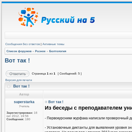
Сообщения без ответов
|
Активные темы
Список форумов
»
Разное
»
Болтология
Вот так !
Страница
1
из
1
[ Сообщений: 5 ]
Версия для печати
Вот так !
Автор
superstarka
Вот так !
Учитель
Из беседы с преподавателем уни
Зарегистрирован:
16
окт 2012, 19:56
- Первокурсники журфака написали проверочный ди
Сообщения:
180
- Установочные диктанты для выявления уровня зн