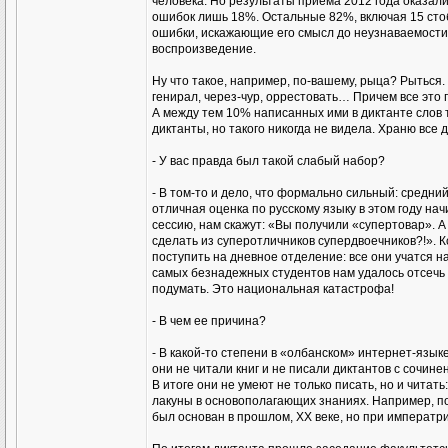
человека. Но результаты приема 2012 года оказал
ошибок лишь 18%. Остальные 82%, включая 15 стоб
ошибки, искажающие его смысл до неузнаваемости. 
воспроизведение.
Ну что такое, например, по-вашему, рыца? Рыться. И
генирал, через-чур, оррестовать… Причем все это п
А между тем 10% написанных ими в диктанте слов т
диктанты, но такого никогда не видела. Храню все 
- У вас правда был такой слабый набор?
- В том-то и дело, что формально сильный: средний
отличная оценка по русскому языку в этом году нач
сессию, нам скажут: «Вы получили «супертовар». А 
сделать из суперотличников супердвоечников?!». 
поступить на дневное отделение: все они учатся н
самых безнадежных студентов нам удалось отсечь 
подумать. Это национальная катастрофа!
- В чем ее причина?
- В какой-то степени в «олбанском» интернет-языке
они не читали книг и не писали диктантов с сочин
В итоге они не умеют не только писать, но и читат
лакуны в основополагающих знаниях. Например, по
был основан в прошлом, ХХ веке, но при императр