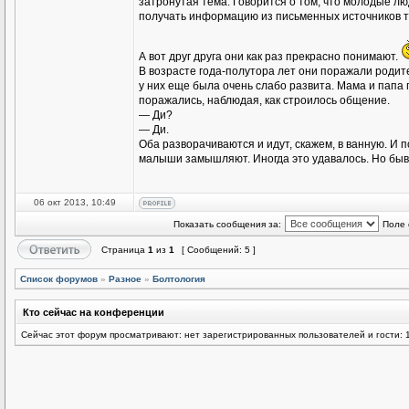
затронутая тема. Говорится о том, что молодые люд
получать информацию из письменных источников т
А вот друг друга они как раз прекрасно понимают.
В возрасте года-полутора лет они поражали родител
у них еще была очень слабо развита. Мама и папа 
поражались, наблюдая, как строилось общение.
— Ди?
— Ди.
Оба разворачиваются и идут, скажем, в ванную. И п
малыши замышляют. Иногда это удавалось. Но быв
06 окт 2013, 10:49
Показать сообщения за:
Поле 
Страница
1
из
1
[ Сообщений: 5 ]
Список форумов
»
Разное
»
Болтология
Кто сейчас на конференции
Сейчас этот форум просматривают: нет зарегистрированных пользователей и гости: 