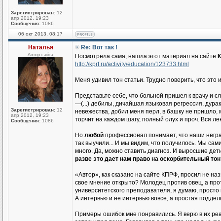
Зарегистрирован:
12
апр 2012, 19:23
Сообщения:
1086
06 окт 2013, 08:17
Наталья
Re: Вот так !
Автор сайта
Посмотрела сама, нашла этот материал на сайте
К
http://kprf.ru/activity/education/123733.html
Меня удивил тон статьи. Трудно поверить, что это
Представьте себе, что больной пришел к врачу и с
—(...) дебилы, дичайшая языковая регрессия, дура
Зарегистрирован:
12
невежества, добил меня перл, в башку не пришло, 
апр 2012, 19:23
торчит на каждом шагу, полный олух и проч. Вся лек
Сообщения:
1086
Но
любой
профессионал понимает, что наши негра
так выучили... И мы видим, что получилось. Мы са
много. Да, можно ставить диагноз. И выросшие дет
разве это дает нам право на оскорбительный тон
«Автор», как сказано на сайте КПРФ, просил не наз
свое мнение открыто? Молодец против овец, а прот
университетского преподавателя, я думаю, просто 
А интервью и не интервью вовсе, а простая поддел
Примеры ошибок мне понравились. Я верю в их ре