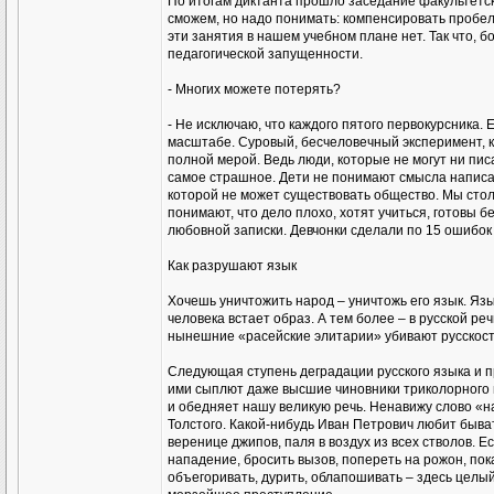
По итогам диктанта прошло заседание факультетск
сможем, но надо понимать: компенсировать пробелы
эти занятия в нашем учебном плане нет. Так что, б
педагогической запущенности.
- Многих можете потерять?
- Не исключаю, что каждого пятого первокурсника
масштабе. Суровый, бесчеловечный эксперимент, 
полной мерой. Ведь люди, которые не могут ни писа
самое страшное. Дети не понимают смысла написанн
которой не может существовать общество. Мы столк
понимают, что дело плохо, хотят учиться, готовы 
любовной записки. Девчонки сделали по 15 ошибок
Как разрушают язык
Хочешь уничтожить народ – уничтожь его язык. Яз
человека встает образ. А тем более – в русской ре
нынешние «расейские элитарии» убивают русскост
Следующая ступень деградации русского языка и 
ими сыплют даже высшие чиновники триколорного г
и обедняет нашу великую речь. Ненавижу слово «на
Толстого. Какой-нибудь Иван Петрович любит быват
веренице джипов, паля в воздух из всех стволов. Е
нападение, бросить вызов, попереть на рожон, пок
объегоривать, дурить, облапошивать – здесь целый