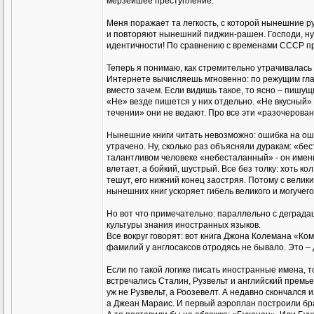
мерзейшее преступление.
Меня поражает та легкость, с которой нынешние р
и повторяют нынешний пиджин-рашен. Господи, ну
идентичности! По сравнению с временами СССР п
Теперь я понимаю, как стремительно утрачивалас
Интернете вычисляешь мгновенно: по режущим глаз
вместо зачем. Если видишь такое, то ясно – пишу
«Не» везде пишется у них отдельно. «Не вкусный»
течении» они не ведают. Про все эти «разочеровани
Нынешние книги читать невозможно: ошибка на ош
утрачено. Ну, сколько раз объясняли дуракам: «бес
талантливом человеке «небесталанный» - он именно
влетает, а бойкий, шустрый. Все без толку: хоть ко
тешут, его нижний конец заостряя. Потому с велик
нынешних книг ускоряет гибель великого и могучего
Но вот что примечательно: параллельно с деграда
культуры знания иностранных языков.
Все вокруг говорят: вот книга Джона Колемана «Ко
фамилий у англосаксов отродясь не бывало. Это –
Если по такой логике писать иностранные имена, 
встречались Сталин, Рузвельт и английский премь
уж не Рузвельт, а Роозевелт. А недавно скончался
а Джеан Мараис. И первый аэроплан построили брат