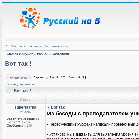
Сообщения без ответов
|
Активные темы
Список форумов
»
Разное
»
Болтология
Вот так !
Страница
1
из
1
[ Сообщений: 5 ]
Версия для печати
Вот так !
Автор
superstarka
Вот так !
Учитель
Из беседы с преподавателем уни
Зарегистрирован:
16
окт 2012, 19:56
- Первокурсники журфака написали проверочный ди
Сообщения:
180
- Установочные диктанты для выявления уровня зн