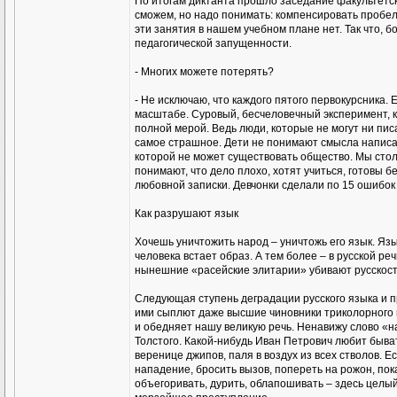
По итогам диктанта прошло заседание факультетск
сможем, но надо понимать: компенсировать пробелы
эти занятия в нашем учебном плане нет. Так что, б
педагогической запущенности.
- Многих можете потерять?
- Не исключаю, что каждого пятого первокурсника
масштабе. Суровый, бесчеловечный эксперимент, 
полной мерой. Ведь люди, которые не могут ни писа
самое страшное. Дети не понимают смысла написанн
которой не может существовать общество. Мы столк
понимают, что дело плохо, хотят учиться, готовы 
любовной записки. Девчонки сделали по 15 ошибок
Как разрушают язык
Хочешь уничтожить народ – уничтожь его язык. Яз
человека встает образ. А тем более – в русской ре
нынешние «расейские элитарии» убивают русскост
Следующая ступень деградации русского языка и 
ими сыплют даже высшие чиновники триколорного г
и обедняет нашу великую речь. Ненавижу слово «на
Толстого. Какой-нибудь Иван Петрович любит быват
веренице джипов, паля в воздух из всех стволов. Е
нападение, бросить вызов, попереть на рожон, пок
объегоривать, дурить, облапошивать – здесь целый