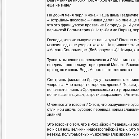
книгу «Тайная миссия НАСА» Хогленда. Перевод ка
еще не видел.
Но добил меня перл: икона «Наша дама Гваделупе».
«Нотр-Дам» дословно – «наша дама», но мне еще в
что это французское прозвание Богородицы. И даж
парижской Богоматери» («Нотр-Дам де Пари»), пер
Господи, кого же выпускают наши вузы? Полных олу
магазин, едва не умер от хохота. На прилавке сто
«Молоко Богородицы» (Либфраумильх)! Немцы, хот
Тупость нынешних переводчиков и СМИшников торчи
его дочь – поп-певицу - принцессой Монако. Болваны
принц, но и князь. Ведь Монако – это княжество.
Смотришь фильм про Дракулу – слышишь о «принце 
«король». Мне говорят о королях древней Персии, 
появляются лишь в Средневековье и то у германских
почти навзничь упал, встретив выражение «Антична
О чем все это говорит? О том, что разрушение рус
отличной школы русского перевода, коими славились
знания!
Это говорит о том, что в Российской Федерации ра
но и сам наш великий индоевропейский язык. Это г
невежд, полуграмотных «узкоспециализированных»