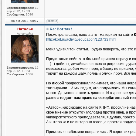
Зарегистрирован:
12
апр 2012, 19:23
Сообщения:
1086
06 окт 2013, 08:17
Наталья
Re: Вот так !
Автор сайта
Посмотрела сама, нашла этот материал на сайте
К
http://kprf.ru/activity/education/123733.html
Меня удивил тон статьи. Трудно поверить, что это
Представьте себе, что больной пришел к врачу и с
—(...) дебилы, дичайшая языковая регрессия, дура
Зарегистрирован:
12
невежества, добил меня перл, в башку не пришло, 
апр 2012, 19:23
торчит на каждом шагу, полный олух и проч. Вся лек
Сообщения:
1086
Но
любой
профессионал понимает, что наши негра
так выучили... И мы видим, что получилось. Мы са
много. Да, можно ставить диагноз. И выросшие дет
разве это дает нам право на оскорбительный тон
«Автор», как сказано на сайте КПРФ, просил не наз
свое мнение открыто? Молодец против овец, а прот
университетского преподавателя, я думаю, просто 
А интервью и не интервью вовсе, а простая поддел
Примеры ошибок мне понравились. Я верю в их ре