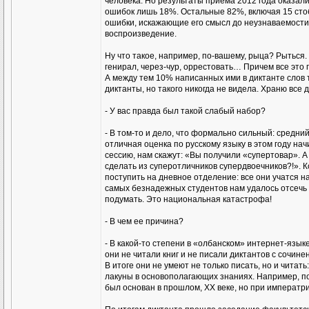
человека. Но результаты приема 2012 года оказал
ошибок лишь 18%. Остальные 82%, включая 15 стоб
ошибки, искажающие его смысл до неузнаваемости. 
воспроизведение.
Ну что такое, например, по-вашему, рыца? Рыться. И
генирал, через-чур, оррестовать… Причем все это п
А между тем 10% написанных ими в диктанте слов т
диктанты, но такого никогда не видела. Храню все 
- У вас правда был такой слабый набор?
- В том-то и дело, что формально сильный: средний
отличная оценка по русскому языку в этом году нач
сессию, нам скажут: «Вы получили «супертовар». А 
сделать из суперотличников супердвоечников?!». 
поступить на дневное отделение: все они учатся н
самых безнадежных студентов нам удалось отсечь 
подумать. Это национальная катастрофа!
- В чем ее причина?
- В какой-то степени в «олбанском» интернет-языке
они не читали книг и не писали диктантов с сочин
В итоге они не умеют не только писать, но и читат
лакуны в основополагающих знаниях. Например, по
был основан в прошлом, ХХ веке, но при императр