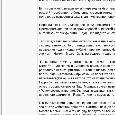
А то поставили бы на обложке: «Буханан». Или Буч
Если советский литературный переводчик был чело
русский – особенно, то бело-сине-красный толмач –
кругозором выпускника школы для умственно непо
Переводные книги, издающиеся в РФ, невозможно ч
Премьером Японии во Второй мировой был некий То
английской транскрипции – Tojo). Президентом Чех
Так и представляешь себе матерого кавказца в кеп
заглянуть некогда. По страницам шествуют великий
подводная лодка «Ксиа» («Ся») и прочие перлы. Н
это имя – Николя. Может быть, вы будете писать «
"Россиянские" СМИ тут тоже отличаются местечков
(Делойт и Туш всё-таки именно таковыми и являют
родились в Великобритании (Англия и Шотландия с
произношения фамилий/примечание посетителя сайт
не читается(тут ошибка автора. "С" на конце "Рола
Гарро был великим теннисистом, а также и летчико
оркестром дирижировал Паул Мориат, в океан ныря
«Рено» соответственно). Однажды я слышал, как 
прочли его фамилию – Raux. То, что на самом деле 
Я выбросил книги Зефирова, где он расписывает сл
это он так «Айвенго» прочитал. Фамилии немцев п
вместо Мальке. И всю эту лабуду пропустили все к