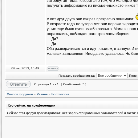
затронутая тема. Говорится о том, что молодые люд
получать информацию из письменных источников т
А вот друг друга они как раз прекрасно понимают.
В возрасте года-полутора лет они поражали родител
у них еще была очень слабо развита. Мама и папа 
поражались, наблюдая, как строилось общение.
— Ди?
— Ди.
Оба разворачиваются и идут, скажем, в ванную. И п
малыши замышляют. Иногда это удавалось. Но быв
06 окт 2013, 10:49
Показать сообщения за:
Поле 
Страница
1
из
1
[ Сообщений: 5 ]
Список форумов
»
Разное
»
Болтология
Кто сейчас на конференции
Сейчас этот форум просматривают: нет зарегистрированных пользователей и гости: 