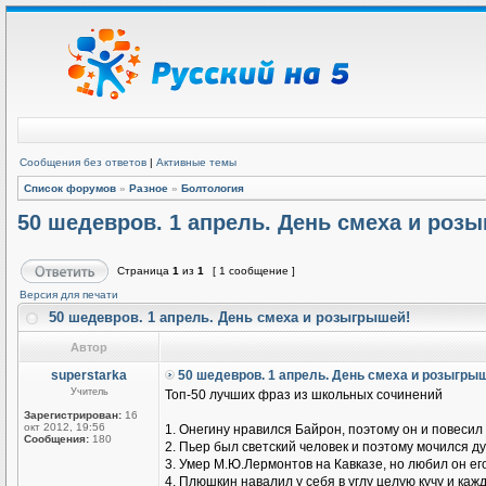
Сообщения без ответов
|
Активные темы
Список форумов
»
Разное
»
Болтология
50 шедевров. 1 апрель. День смеха и роз
Страница
1
из
1
[ 1 сообщение ]
Версия для печати
50 шедевров. 1 апрель. День смеха и розыгрышей!
Автор
superstarka
50 шедевров. 1 апрель. День смеха и розыгры
Учитель
Топ-50 лучших фраз из школьных сочинений
Зарегистрирован:
16
окт 2012, 19:56
1. Онегину нравился Байрон, поэтому он и повесил 
Сообщения:
180
2. Пьер был светский человек и поэтому мочился д
3. Умер М.Ю.Лермонтов на Кавказе, но любил он ег
4. Плюшкин навалил у себя в углу целую кучу и ка