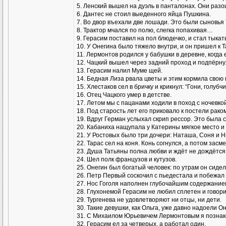
5. Ленский вышел на дуэль в панталонах. Они разо
6. Дантес не стоил выеденного яйца Пушкина.
7. Во двор въехали две лошади. Это были сыновья
8. Трактор мчался по полю, слегка попахивая…
9. Герасим поставил на пол блюдечко, и стал тыкат
10. У Онегина было тяжело внутри, и он пришел к Т
11. Лермонтов родился у бабушки в деревне, когда 
12. Чацкий вышел через задний проход и подпёрну
13. Герасим налил Муме щей.
14. Бедная Лиза рвала цветы и этим кормила свою 
15. Хлестаков сел в бричку и крикнул: “Гони, голубчи
16. Отец Чацкого умер в детстве.
17. Летом мы с пацанами ходили в поход с ночевко
18. Под старость лет его приковало к постели рако
19. Вдруг Герман услыхал скрип рессор. Это была с
20. Кабаниха нащупала у Катерины мягкое место и 
21. У Ростовых было три дочери: Hаташа, Соня и H
22. Тарас сел на коня. Конь согнулся, а потом засм
23. Душа Татьяны полна любви и ждёт не дождётся, 
24. Шел полк французов и кутузов.
25. Онегин был богатый человек: по утрам он сидел 
26. Петр Первый соскочил с пьедестала и побежал 
27. Нос Гоголя наполнен глубочайшим содержание
28. Глухонемой Герасим не любил сплетен и говори
29. Тургенева не удовлетворяют ни отцы, ни дети.
30. Такие девушки, как Ольга, уже давно надоели Он
31. С Михаилом Юрьевичем Лермонтовым я познако
32. Герасим ел за четверых, а работал один.