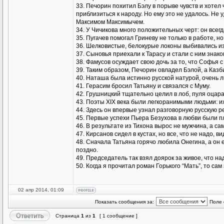
33. Печорин похитил Бэлу в порыве чувств и хотел
приблизиться к народу. Hо ему это не удалось. Hе у
Максимом Максимычем.
34. У Чичикова много положительных черт: он всегд
35. Пугачев помогал Гриневу не только в работе, но
36. Шелковистые, белокурые локоны выбивались из
37. Сыновья приехали к Тарасу и стали с ним знако
38. Фамусов осуждает свою дочь за то, что Софья с
39. Таким образом, Печорин овладел Бэлой, а Казби
40. Наташа была истинно русской натурой, очень л
41. Герасим бросил Татьяну и связался с Муму.
42. Грушницкий тщательно целил в лоб, пуля оцар
43. Поэты XIX века были легкоранимыми людьми: их
44. Здесь он впервые узнал разговорную русскую 
45. Первые успехи Пьера Безухова в любви были пл
46. В результате из Тихона вырос не мужчина, а с
47. Кирсанов сидел в кустах, но все, что не надо, ви
48. Сначала Татьяна горячо любила Онегина, а он е
поздно.
49. Председатель так взял доярок за живое, что на
50. Когда я прочитал роман Горького “Мать”, то са
02 апр 2014, 01:09
Показать сообщения за:
Поле 
Страница
1
из
1
[ 1 сообщение ]