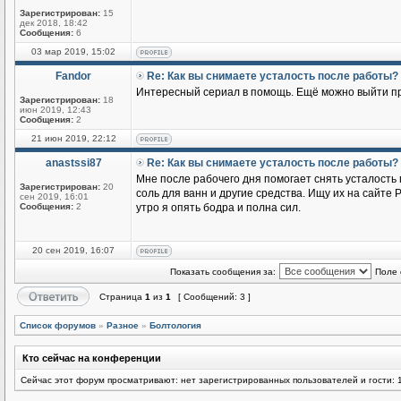
Зарегистрирован:
15
дек 2018, 18:42
Сообщения:
6
03 мар 2019, 15:02
Fandor
Re: Как вы снимаете усталость после работы?
Интересный сериал в помощь. Ещё можно выйти про
Зарегистрирован:
18
июн 2019, 12:43
Сообщения:
2
21 июн 2019, 22:12
anastssi87
Re: Как вы снимаете усталость после работы?
Мне после рабочего дня помогает снять усталость 
Зарегистрирован:
20
соль для ванн и другие средства. Ищу их на сайте P
сен 2019, 16:01
Сообщения:
2
утро я опять бодра и полна сил.
20 сен 2019, 16:07
Показать сообщения за:
Поле 
Страница
1
из
1
[ Сообщений: 3 ]
Список форумов
»
Разное
»
Болтология
Кто сейчас на конференции
Сейчас этот форум просматривают: нет зарегистрированных пользователей и гости: 