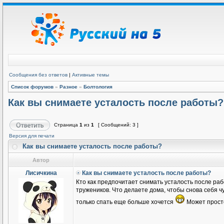
Сообщения без ответов
|
Активные темы
Список форумов
»
Разное
»
Болтология
Как вы снимаете усталость после работы?
Страница
1
из
1
[ Сообщений: 3 ]
Версия для печати
Как вы снимаете усталость после работы?
Автор
Лисичкина
Как вы снимаете усталость после работы?
Кто как предпочитает снимать усталость после раб
тружеников. Что делаете дома, чтобы снова себя ч
только спать еще больше хочется
Может прост