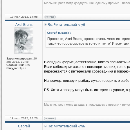
Мальчик, рост метр двадцать, нашедшему премия - вело
19 июл 2012, 14:08
Axel Bruns
Re: Читательский клуб
Сергей писал(а):
Простите, Axel Bruns, просто очень меня интерес
такой-то город смотреть то-то и то-то" И все-т
Зарегистрирован:
26
апр 2012, 19:45
В обидной форме, естественно, никого посылать не 
Сообщения:
325
Если собеседник захочет поговорить о них, то я с
Откуда:
Орел
пересекаются с интересами собеседника и говорю о
Например: повару и рыбаку лучше говорить о рыбе,
P.S. Хотя и повару могут быть интересны удочки, а
_________________
Мальчик, рост метр двадцать, нашедшему премия - вело
19 июл 2012, 14:20
Сергей
Re: Читательский клуб