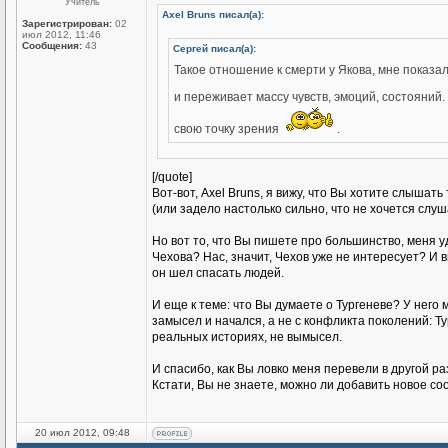
Учитель
Axel Bruns писал(а):
Зарегистрирован:
02
июл 2012, 11:46
Сообщения:
43
Сергей писал(а):
Такое отношение к смерти у Якова, мне показал
и переживает массу чувств, эмоций, состояний
свою точку зрения
.
[/quote]
Вот-вот, Axel Bruns, я вижу, что Вы хотите слышать
(или задело настолько сильно, что не хочется слуша
Но вот то, что Вы пишете про большинство, меня уди
Чехова? Нас, значит, Чехов уже не интересует? И вм
он шел спасать людей.
И еще к теме: что Вы думаете о Тургеневе? У него м
замысел и начался, а не с конфликта поколений: Т
реальных историях, не вымысел.
И спасибо, как Вы ловко меня перевели в другой р
Кстати, Вы не знаете, можно ли добавить новое со
20 июл 2012, 09:48