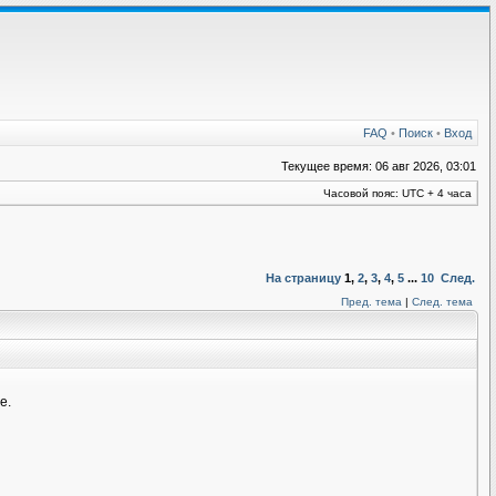
FAQ
•
Поиск
•
Вход
Текущее время: 06 авг 2026, 03:01
Часовой пояс: UTC + 4 часа
На страницу
1
,
2
,
3
,
4
,
5
...
10
След.
Пред. тема
|
След. тема
е.