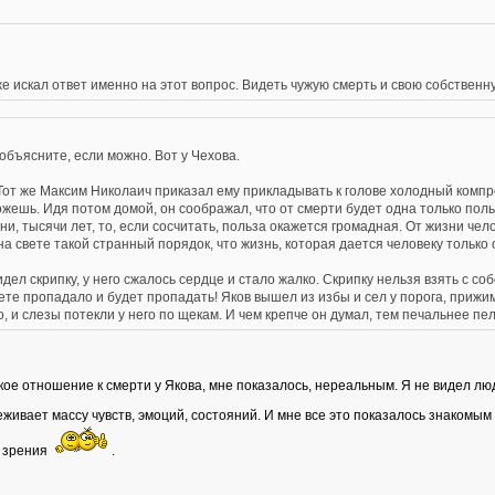
же искал ответ именно на этот вопрос. Видеть чужую смерть и свою собствен
объясните, если можно. Вот у Чехова.
Тот же Максим Николаич приказал ему прикладывать к голове холодный компре
ешь. Идя потом домой, он соображал, что от смерти будет одна только польза
отни, тысячи лет, то, если сосчитать, польза окажется громадная. От жизни че
 на свете такой странный порядок, что жизнь, которая дается человеку только
дел скрипку, у него сжалось сердце и стало жалко. Скрипку нельзя взять с соб
ете пропадало и будет пропадать! Яков вышел из избы и сел у порога, прижим
, и слезы потекли у него по щекам. И чем крепче он думал, тем печальнее пел
ое отношение к смерти у Якова, мне показалось, нереальным. Я не видел люде
еживает массу чувств, эмоций, состояний. И мне все это показалось знакомы
у зрения
.