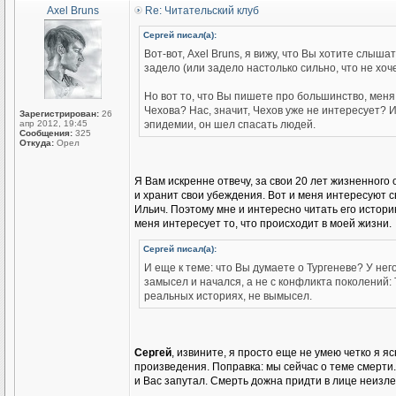
Axel Bruns
Re: Читательский клуб
Сергей писал(а):
Вот-вот, Axel Bruns, я вижу, что Вы хотите слыша
задело (или задело настолько сильно, что не хоче
Но вот то, что Вы пишете про большинство, меня у
Чехова? Нас, значит, Чехов уже не интересует? И 
Зарегистрирован:
26
апр 2012, 19:45
эпидемии, он шел спасать людей.
Сообщения:
325
Откуда:
Орел
Я Вам искренне отвечу, за свои 20 лет жизненного
и хранит свои убеждения. Вот и меня интересуют с
Ильич. Поэтому мне и интересно читать его истори
меня интересует то, что происходит в моей жизни.
Сергей писал(а):
И еще к теме: что Вы думаете о Тургеневе? У него
замысел и начался, а не с конфликта поколений:
реальных историях, не вымысел.
Сергей
, извините, я просто еще не умею четко я 
произведения. Поправка: мы сейчас о теме смерти. 
и Вас запутал. Смерть дожна придти в лице неиз