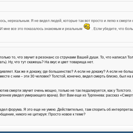
ось, нереальным. Я не видел людей, которые так вот просто и легко к смерти 
. И мне все это показалось знакомым и реальным
. Если убедите, что бол
 только то, что звучит в резонанс со струнами Вашей души. То, что написал То
ть). Ну, что тут скажешь? На вкус и цвет товарища нет.
вляет. Как же я докажу, где большинство? А если не докажу? А если не больши
есте с ним – эти 30 человек? Толстой, конечно, видел смерть близко, был на 
отив смерти звучит очень мощно, только не так педалируется, как у Толстого. «
ургенев увидел умирающего врача). Вот Вам еще из Тургенева: рассказ «Смерт
аздел форума. Я это еще не умею. Действительно, там спорить об интерпрета
общение, никого не цитируя: Просто новое к теме?