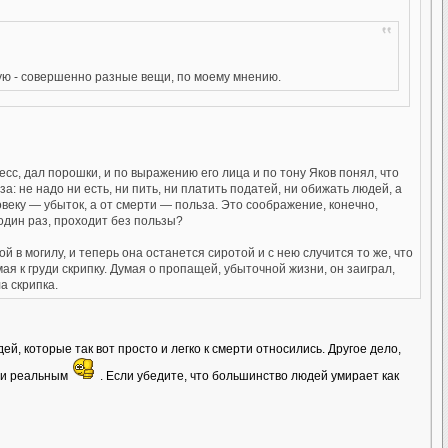
ную - совершенно разные вещи, по моему мнению.
сс, дал порошки, и по выражению его лица и по тону Яков понял, что
: не надо ни есть, ни пить, ни платить податей, ни обижать людей, а
ловеку — убыток, а от смерти — польза. Это соображение, конечно,
 один раз, проходит без пользы?
ой в могилу, и теперь она останется сиротой и с нею случится то же, что
ая к груди скрипку. Думая о пропащей, убыточной жизни, он заиграл,
а скрипка.
й, которые так вот просто и легко к смерти относились. Другое дело,
м и реальным
. Если убедите, что большинство людей умирает как