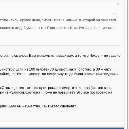
относились. Другое дело, смерть Ивана Ильича, в которой он мучается
ьшинство людей умирает как Яков, а не как Иван Ильич, то я поменяю
лстой, показалось Вам знакомым, правдивым, а то, что Чехов, – не задело
нство? Если из 100 человек 70 думают, как у Толстого, а 30 – как у
войне, но Чехов – доктор, на минуточку, когда были всякие там эпидемии,
Отцы и дети» - это, по сути, роман о смерти человека (с этого весь
ь» из «Записок охотника». Тоже не поверите? Это все построено на
циях было бы неуместно. Как Вы это сделали?