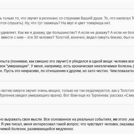
ть только то, что звучит в резонанс со струнами Вашей души. То, что написал 
тся слушать). Ну, что тут скажешь? На вкус и цвет товарища нет.
дивляет. Как же я докажу, где большинство? А если не докажу? А если не боль
вместе с ним – эти 30 человек? Толстой, конечно, видел смерть близко, был на
 опыта (понимаю, как смешно это звучит) я убедился в одной вещи: человек вс
вои "умирающие". У меня, например, есть хроническая неизлечимая болезнь (с
ю. Пусть это некрасиво, по отношению к другим, но зато честно. Чем показат
 мотив смерти звучит очень мощно, только не так педалируется, как у Толстого.
 Тургенев увидел умирающего врача). Вот Вам еще из Тургенева: рассказ «Сме
ясно выражать свои мысли. Все основанное на реальных событиях,
но
этого ,на
Я уже писал, меня интересовал такой вопрос: что чувствует человек, оказавш
лечимой болезни, развивающейся медленно.