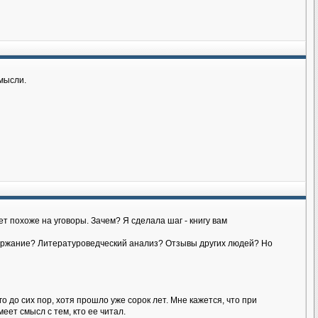
 мысли.
дет похоже на уговоры. Зачем? Я сделала шаг - книгу вам
держание? Литературоведческий анализ? Отзывы других людей? Но
о до сих пор, хотя прошло уже сорок лет. Мне кажется, что при
еет смысл с тем, кто ее читал.