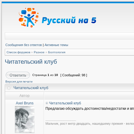
Сообщения без ответов
|
Активные темы
Список форумов
»
Разное
»
Болтология
Читательский клуб
Страница
1
из
10
[ Сообщений: 98 ]
Версия для печати
Читательский клуб
Автор
Axel Bruns
Читательский клуб
Предлагаю обсуждать достоинства/недостатки и впе
_________________
Мальчик, рост метр двадцать, нашедшему премия - вело