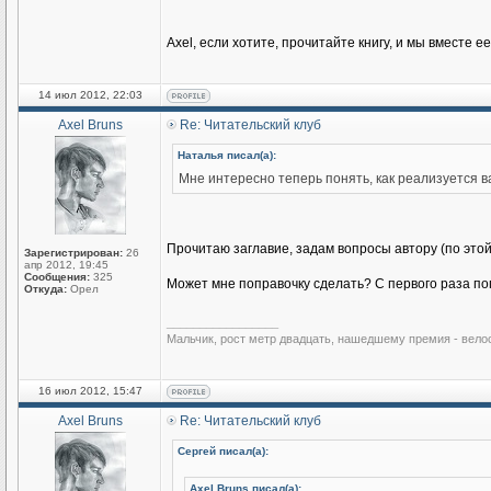
Ахеl, если хотите, прочитайте книгу, и мы вместе е
14 июл 2012, 22:03
Axel Bruns
Re: Читательский клуб
Наталья писал(а):
Мне интересно теперь понять, как реализуется в
Прочитаю заглавие, задам вопросы автору (по это
Зарегистрирован:
26
апр 2012, 19:45
Сообщения:
325
Может мне поправочку сделать? С первого раза по
Откуда:
Орел
_________________
Мальчик, рост метр двадцать, нашедшему премия - вело
16 июл 2012, 15:47
Axel Bruns
Re: Читательский клуб
Сергей писал(а):
Axel Bruns писал(а):