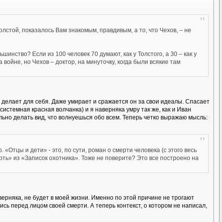
Толстой, показалось Вам знакомым, правдивым, а то, что Чехов, – не
шинство? Если из 100 человек 70 думают, как у Толстого, а 30 – как у
 войне, но Чехов – доктор, на минуточку, когда были всякие там
е делает для себя. Даже умирает и сражается он за свои идеалы. Спасает
истемная красная волчанка) и я наверняка умру так же, как и Иван
ельно делать вид, что волнуешься обо всем. Теперь четко выражаю мысль:
 «Отцы и дети» - это, по сути, роман о смерти человека (с этого весь
рть» из «Записок охотника». Тоже не поверите? Это все построено на
верняка, не будет в моей жизни. Именно по этой причине не трогают
ись перед лицом своей смерти. А теперь контекст, о котором не написал,