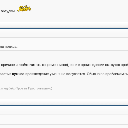
е обсудим.
аш подход.
й причине я люблю читать современников), если в произведении окажутся про
пасть в
нужное
произведение у меня не получается. Обычно по проблемам вых
сипед (м\ф Трое из Простоквашино)