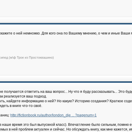
сскажите о ней немножко. Для кого она по Вашему мнению, о чем и иные Ваши
сипед (м\ф Трое из Простоквашино)
не получается ответить на ваш вопрос... Ну что я буду рассказывать... Это бу
ак реализуется ваш подход.
т быть, найдете информацию о ней? Но какую? Историю создания? Краткое со
еть в книге что-то своё.
раниц:
http://fictionbook.ru/author/london_dje ... ?pagenum=1
е (в наше время это был выпускной класс). Впечатление было сильным, помню ег
х в ней проблем актуален и сейчас. Но обсуждать книгу, как мне кажется, им