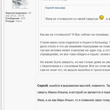
Сергей писал(а):
Зарегистрирован:
26
апр 2012, 19:45
Сообщения:
325
Яков не столкнулся со своей смертью
, я 
Откуда:
Орел
Как же не столкнулся? Я Вас сейчас не понимаю, 
Утром через силу поднялся и пошел в больницу. 
дело плохо и что уж никакими порошками не помож
так как человек лежит в могилке не один год, а с
справедливо, но все-таки обидно и горько: зачем
Не жалко было умирать, но как только дома он уви
с березняком и с сосновым бором. Всё на этом св
сам не зная что, но вышло жалобно и трогательно
Сергей
, ошибся в выражении мыслей, извините. Так
смерть Ивана Ильича, в которой он мучается и пер
Яков, а не как Иван Ильич, то я поменяю свою точк
_________________