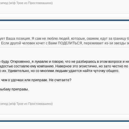
сипед (м\ф Трое из Простоквашино)
ует Ваша позиция. Я сам не люблю людей, которые, скажем, едут за границу б
аки. Если другой человек хочет с Вами ПОДЕЛИТЬСЯ, переживает из-зи звезды 
буду. Откровенно, я лукавлю и говорю, что не разбираюсь в этом вопросе и ни
 радостью составлю ему компанию. Наверное это эгоистично, но зато честно 
 их. Удивительно, но со многими людьми удается найти чуточку общего.
 чем о удочках или приправе. Не считаете?
 рыбаку приправы.
сипед (м\ф Трое из Простоквашино)