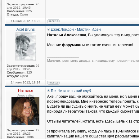
Зарегистрирован:
26
апр 2012, 19:45
Сообщения:
325
Откуда:
Орел
14 июл 2012, 18:22
Axel Bruns
Джек Лондон - Мартин Иден
Наталья Алексеевна
, Вы упомянули эту книгу, ра
Мнение
форумчан
мне так же очень интересно!
_________________
Мальчик, рост метр двадцать, нашедшему премия - вело
Зарегистрирован:
26
апр 2012, 19:45
Сообщения:
325
Откуда:
Орел
14 июл 2012, 18:24
Наталья
Re: Читательский клуб
Автор сайта
Axel, прошу вас, не обижайтесь на меня, но у меня 
порекомендовала. Мне интересно теперь понять, к
Будете ли вы судить о книге, не читая ее? Може
природа литературы такова, что каждый сможет увид
Отзывы читателей, кстати, есть здесь, целых 11 ст
Зарегистрирован:
12
Я прочитала эту книгу, когда училась в 10-м класс
апр 2012, 19:23
капитализации нашего общества круг рассматриваемы
Сообщения:
1086