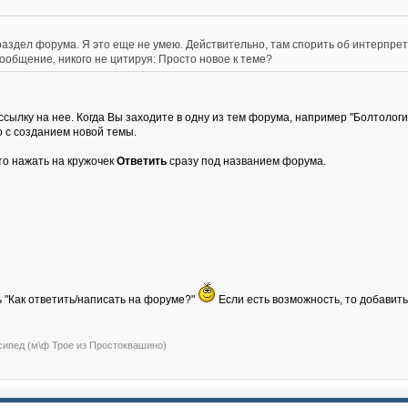
 раздел форума. Я это еще не умею. Действительно, там спорить об интерпре
сообщение, никого не цитируя: Просто новое к теме?
сылку на нее. Когда Вы заходите в одну из тем форума, например "Болтология
о с созданием новой темы.
сто нажать на кружочек
Ответить
сразу под названием форума.
ь "Как ответить/написать на форуме?"
Если есть возможность, то добавить
сипед (м\ф Трое из Простоквашино)