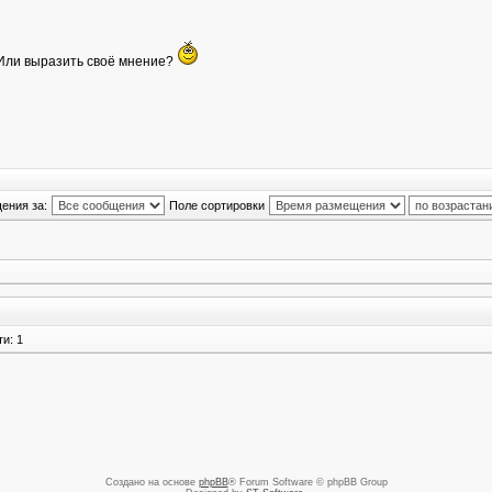
? Или выразить своё мнение?
ения за:
Поле сортировки
и: 1
Создано на основе
phpBB
® Forum Software © phpBB Group