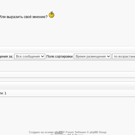
? Или выразить своё мнение?
ения за:
Поле сортировки
и: 1
Создано на основе
phpBB
® Forum Software © phpBB Group