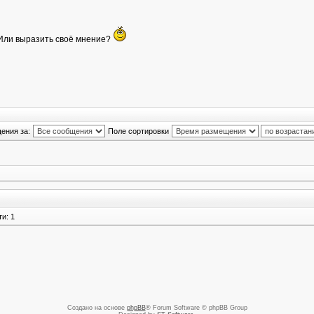
? Или выразить своё мнение?
ения за:
Поле сортировки
и: 1
Создано на основе
phpBB
® Forum Software © phpBB Group