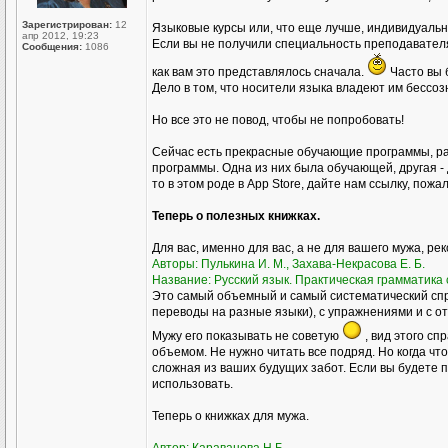
Зарегистрирован:
12
Языковые курсы или, что еще лучше, индивидуал
апр 2012, 19:23
Если вы не получили специальность преподавателя р
Сообщения:
1086
как вам это представлялось сначала.
Часто вы 
Дело в том, что носители языка владеют им бессоз
Но все это не повод, чтобы не попробовать!
Сейчас есть прекрасные обучающие программы, ра
программы. Одна из них была обучающей, другая - 
то в этом роде в Аpp Store, дайте нам ссылку, пожа
Теперь о полезных книжках.
Для вас, именно для вас, а не для вашего мужа, ре
Авторы: Пулькина И. М., Захава-Некрасова Е. Б.
Название: Русский язык. Практическая грамматика с
Это самый объемный и самый систематический спр
переводы на разные языки), с упражнениями и с о
Мужу его показывать не советую
, вид этого сп
объемом. Не нужно читать все подряд. Но когда чт
сложная из ваших будущих забот. Если вы будете пр
использовать.
Теперь о книжках для мужа.