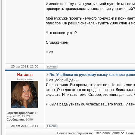
Именно по нему хочет учиться мой муж. Но мы не 
проверить правильность выполнения упражнений?
Мой муж уже гворить немного по-русски и понимае
глаголов. Он решил сначала изучить 2000 слов и в
Что посоветуете?
С уважением,
Юля
25 авг 2013, 22:00
Наталья
Re: Учебники по русскому языку как иностран
Автор сайта
Юля, добрый день!
Я проверила. Вы правы, ответов нет. Но, понимаете
стоит. Она для этого не предназначена. Двигаться
слушать. И читать тоже. Скорее, это книга для вас,
Я была рада узнать об успехах вашего мужа. Главн
Зарегистрирован:
12
апр 2012, 19:23
Сообщения:
1086
28 авг 2013, 19:41
Показать сообщения за:
Поле 