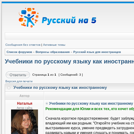
Сообщения без ответов
|
Активные темы
Список форумов
»
Вопросы образования
»
Русский язык для иностранцев
Учебники по русскому языку как иностран
Страница
1
из
1
[ Сообщений: 3 ]
Версия для печати
Учебники по русскому языку как иностранному
Автор
Наталья
Учебники по русскому языку как иностранному
Автор сайта
Рекомендации для Юлии и всех тех, кто хочет о
Сначала короткое предостережение: будет заблужд
владеющий им как родным. "Откройте учебник на ст
выстраивание курса, умение предвидеть затруднени
развивать навыки и умения слушать и понимать, гов