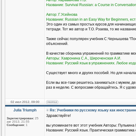
Автор: Караванова Н.Б.
Название: Survival Russian: а Course in Conversati
Автор: Г.Усейнова
Название: Russian in an Easy Way for Beginners, ест
Это один из самых простых курсов для начинающи
тетради. Тот же автор и Т.О. Рзаева, то же названи
Также сейчас популярен учебник С.Чернышева "Пое
объяснений.
В качестве сборника упражнений по грамматике м
Авторы: Хавронина С.А., Широченская А.И.
Название: Русский язык в упражнениях. Любое изд
Существует много и других пособий. Но для начала
Если вы все-таки решитесь заниматься с мужем, де
раз в неделю. С вопросами обращайтесь. Я с удово
02 июл 2012, 09:00
Julia Triumph
Re: Учебники по русскому языку как иностран
Здравствуйте!
Зарегистрирован:
25
авг 2013, 21:55
Сообщения:
1
вы упоминаете вот этот учебник Авторы: Пулькина И
Название: Русский язык. Практическая грамматика с