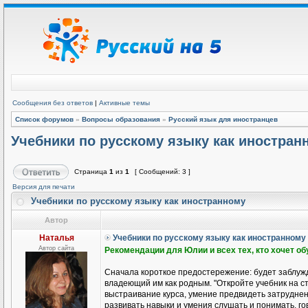
Сообщения без ответов
|
Активные темы
Список форумов
»
Вопросы образования
»
Русский язык для иностранцев
Учебники по русскому языку как иностран
Страница
1
из
1
[ Сообщений: 3 ]
Версия для печати
Учебники по русскому языку как иностранному
Автор
Наталья
Учебники по русскому языку как иностранному
Автор сайта
Рекомендации для Юлии и всех тех, кто хочет о
Сначала короткое предостережение: будет заблужд
владеющий им как родным. "Откройте учебник на ст
выстраивание курса, умение предвидеть затруднени
развивать навыки и умения слушать и понимать, гов