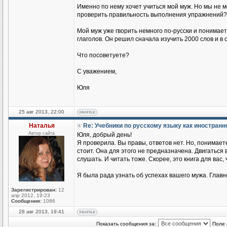
Именно по нему хочет учиться мой муж. Но мы не 
проверить правильность выполнения упражнений?
Мой муж уже гворить немного по-русски и понимае
глаголов. Он решил сначала изучить 2000 слов и в
Что посоветуете?
С уважением,
Юля
25 авг 2013, 22:00
Наталья
Re: Учебники по русскому языку как иностран
Автор сайта
Юля, добрый день!
Я проверила. Вы правы, ответов нет. Но, понимаете
стоит. Она для этого не предназначена. Двигаться
слушать. И читать тоже. Скорее, это книга для вас,
Я была рада узнать об успехах вашего мужа. Главн
Зарегистрирован:
12
апр 2012, 19:23
Сообщения:
1086
28 авг 2013, 19:41
Показать сообщения за:
Поле 