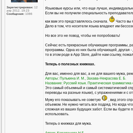
Зарегистрирован:
12
Языковые курсы или, что еще лучше, индивидуал
апр 2012, 19:23
Если вы не получили специальность преподавателя р
Сообщения:
1086
как вам это представлялось сначала.
Часто вы 
Дело в том, что носители языка владеют им бессоз
Но все это не повод, чтобы не попробовать!
Сейчас есть прекрасные обучающие программы, ра
программы. Одна из них была обучающей, другая - 
то в этом роде в Аpp Store, дайте нам ссылку, пожа
Теперь о полезных книжках.
Для вас, именно для вас, а не для вашего мужа, ре
Авторы: Пулькина И. М., Захава-Некрасова Е. Б.
Название: Русский язык. Практическая грамматика с
Это самый объемный и самый систематический спр
переводы на разные языки), с упражнениями и с о
Мужу его показывать не советую
, вид этого сп
объемом. Не нужно читать все подряд. Но когда чт
сложная из ваших будущих забот. Если вы будете пр
использовать.
Теперь о книжках для мужа.