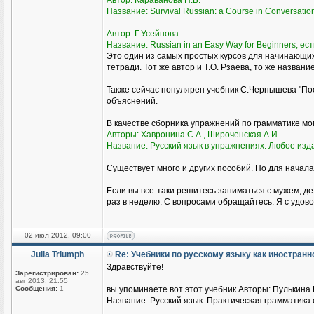
Автор: Караванова Н.Б.
Название: Survival Russian: а Course in Conversati
Автор: Г.Усейнова
Название: Russian in an Easy Way for Beginners, ест
Это один из самых простых курсов для начинающи
тетради. Тот же автор и Т.О. Рзаева, то же названи
Также сейчас популярен учебник С.Чернышева "Пое
объяснений.
В качестве сборника упражнений по грамматике м
Авторы: Хавронина С.А., Широченская А.И.
Название: Русский язык в упражнениях. Любое изд
Существует много и других пособий. Но для начала
Если вы все-таки решитесь заниматься с мужем, де
раз в неделю. С вопросами обращайтесь. Я с удово
02 июл 2012, 09:00
Julia Triumph
Re: Учебники по русскому языку как иностран
Здравствуйте!
Зарегистрирован:
25
авг 2013, 21:55
Сообщения:
1
вы упоминаете вот этот учебник Авторы: Пулькина И
Название: Русский язык. Практическая грамматика с