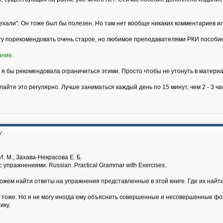
хали". Он тоже был бы полезен. Но там нет вообще никаких комментариев и
огу порекомендовать очень старое, но любимое преподавателями РКИ пособие
ание.
 я бы рекомендовала ограничиться этими. Просто чтобы не утонуть в материа
лайте это регулярно. Лучше заниматься каждый день по 15 минут, чем 2 - 3 ч
у
. М., Захава-Некрасова Е. Б.
 упражнениями. Russian. Practical Grammar with Exercises.
можем найти ответы на упражнения представленные в этой книге. Где их на
т тоже. Но я не могу иногда ему объяснить совершенные и несовершенные фор
ику.