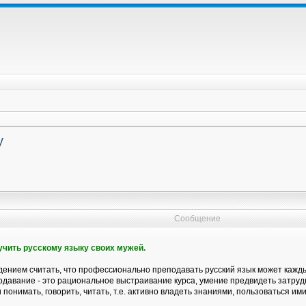
у
Сообщение
бучить русскому языку своих мужей.
ением считать, что профессионально преподавать русский язык может каждый
давание - это рациональное выстраивание курса, умение предвидеть затрудн
 понимать, говорить, читать, т.е. активно владеть знаниями, пользоваться ими