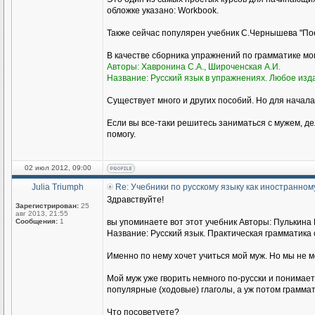
обложке указано: Workbook.
Также сейчас популярен учебник С.Чернышева "Пое
В качестве сборника упражнений по грамматике м
Авторы: Хавронина С.А., Широченская А.И.
Название: Русский язык в упражнениях. Любое изд
Существует много и других пособий. Но для начала
Если вы все-таки решитесь заниматься с мужем, де
помогу.
02 июл 2012, 09:00
Julia Triumph
Re: Учебники по русскому языку как иностранном
Здравствуйте!
Зарегистрирован:
25
авг 2013, 21:55
Сообщения:
1
вы упоминаете вот этот учебник Авторы: Пулькина И
Название: Русский язык. Практическая грамматика с
Именно по нему хочет учиться мой муж. Но мы не 
Мой муж уже гворить немного по-русски и понимае
популярные (ходовые) глаголы, а уж потом граммат
Что посоветуете?