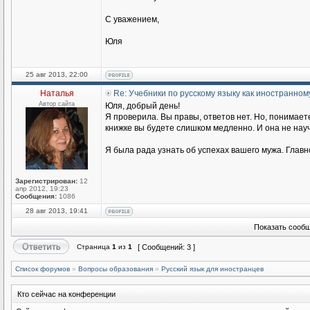
С уважением,
Юля
25 авг 2013, 22:00
Наталья
Re: Учебники по русскому языку как иностранном
Автор сайта
Юля, добрый день!
Я проверила. Вы правы, ответов нет. Но, понимаете
книжке вы будете слишком медленно. И она не научи
Я была рада узнать об успехах вашего мужа. Главн
Зарегистрирован:
12
апр 2012, 19:23
Сообщения:
1086
28 авг 2013, 19:41
Показать сообщ
Страница
1
из
1
[ Сообщений: 3 ]
Список форумов
»
Вопросы образования
»
Русский язык для иностранцев
Кто сейчас на конференции