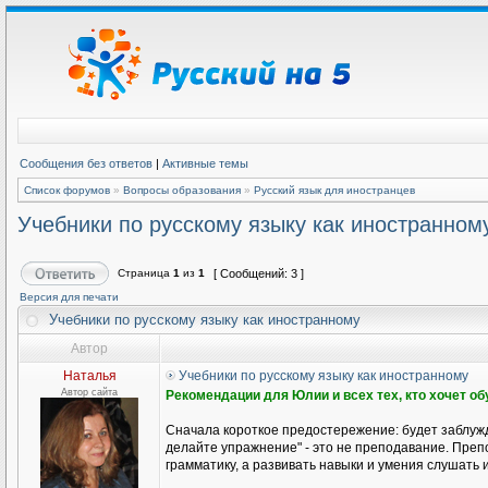
Сообщения без ответов
|
Активные темы
Список форумов
»
Вопросы образования
»
Русский язык для иностранцев
Учебники по русскому языку как иностранном
Страница
1
из
1
[ Сообщений: 3 ]
Версия для печати
Учебники по русскому языку как иностранному
Автор
Наталья
Учебники по русскому языку как иностранному
Автор сайта
Рекомендации для Юлии и всех тех, кто хочет о
Сначала короткое предостережение: будет заблужд
делайте упражнение" - это не преподавание. Препо
грамматику, а развивать навыки и умения слушать и