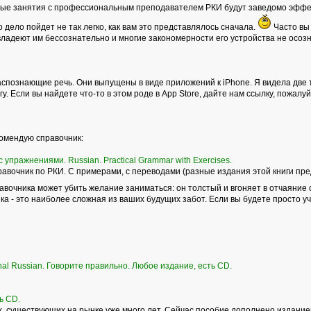
ные занятия с профессиональным преподавателем РКИ будут заведомо эффек
то дело пойдет не так легко, как вам это представлялось сначала.
Часто вы 
владеют им бессознательно и многие закономерности его устройства не осоз
спознающие речь. Они выпущены в виде приложений к iPhone. Я видела две т
у. Если вы найдете что-то в этом роде в Аpp Store, дайте нам ссылку, пожалуй
комендую справочник:
 упражнениями. Russian. Practical Grammar with Exercises.
вочник по РКИ. С примерами, с переводами (разные издания этой книги пре
равочника может убить желание заниматься: он толстый и вгоняет в отчаяние 
а - это наиболее сложная из ваших будущих забот. Если вы будете просто учит
onal Russian. Говорите правильно. Любое издание, есть CD.
ь СD.
 существующих на рынке уже много лет. Сейчас пособие дополнено изданием р