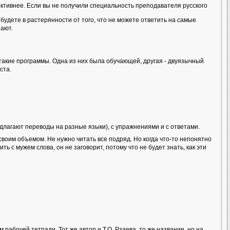
тивнее. Если вы не получили специальность преподавателя русского
будете в растерянности от того, что не можете ответить на самые
нают.
акие программы. Одна из них была обучающей, другая - двуязычный
ста.
длагают переводы на разные языки), с упражнениями и с ответами.
своим объемом. Не нужно читать все подряд. Но когда что-то непонятно
ь с мужем слова, он не заговорит, потому что не будет знать, как эти
абочей тетради. Тот же автор и Т.О. Рзаева, то же название, но на