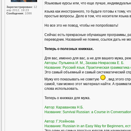
Языковые курсы или, что еще лучше, индивидуаль
Зарегистрирован:
12
апр 2012, 19:23
языка как иностранного, то будьте готовы к тому, ч
Сообщения:
1086
простые вопросы. Дело в том, что носители языка 
Но все это не повод, чтобы не попробовать!
Сейчас есть прекрасные обучающие программы, ра
переводчик. Названий не помню, ссылок дать не мог
Теперь о полезных книжках.
Для вас, именно для вас, а не для вашего мужа, ре
Авторы: Пулькина И. М., Захава-Некрасова Е. Б.
Название: Русский язык. Практическая грамматика с
Это самый объемный и самый систематический спра
Мужу его показывать не советую
, вид этого сп
самой, там можно этот материал найти. А грамматик
слова использовать.
Теперь о книжках для мужа.
Автор: Караванова Н.Б.
Название: Survival Russian: а Course in Conversati
Автор: Г.Усейнова
Название: Russian in an Easy Way for Beginners, ест
Это один из самых простых курсов для начинающих,