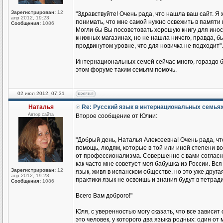
Зарегистрирован:
12
"Здравствуйте! Очень рада, что нашла ваш сайт. Я 
апр 2012, 19:23
понимать, что мне самой нужно освежить в памяти 
Сообщения:
1086
Могли бы Вы посоветовать хорошую книгу для иност
книжных магазинах, но не нашла ничего, правда, бы
продвинутом уровне, что для новичка не подходит".
Интернациональных семей сейчас много, гораздо б
этом форуме таким семьям помочь.
02 июл 2012, 07:31
Наталья
Re: Русский язык в интернациональных семья
Автор сайта
Второе сообщение от Юлии:
"Добрый день, Наталья Алексеевна! Очень рада, чт
помощь, людям, которые в той или иной степени во
от профессионализма. Совершенно с вами согласна
как часто мне советует моя бабушка из России. Вся 
Зарегистрирован:
12
язык, живя в испанском обществе, но это уже друга
апр 2012, 19:23
практики язык не освоишь и знания будут в тетради
Сообщения:
1086
Всего Вам доброго!"
Юля, с уверенностью могу сказать, что все зависит
это человек, у которого два языка родных: один о