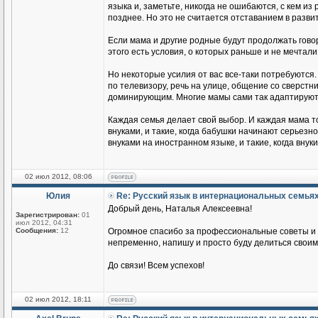
языка и, заметьте, никогда не ошибаются, с кем из
позднее. Но это не считается отставанием в разви
Если мама и другие родные будут продолжать говор
этого есть условия, о которых раньше и не мечтали
Но некоторые усилия от вас все-таки потребуются.
по телевизору, речь на улице, общение со сверстник
доминирующим. Многие мамы сами так адаптируются
Каждая семья делает свой выбор. И каждая мама т
внуками, и такие, когда бабушки начинают серьезн
внуками на иностранном языке, и такие, когда вн
02 июл 2012, 08:06
Юлия
Re: Русский язык в интернациональных семья
Добрый день, Наталья Алексеевна!
Зарегистрирован:
01
июл 2012, 04:31
Сообщения:
12
Огромное спасибо за профессиональные советы и п
непременно, напишу и просто буду делиться своим
До связи! Всем успехов!
02 июл 2012, 18:11