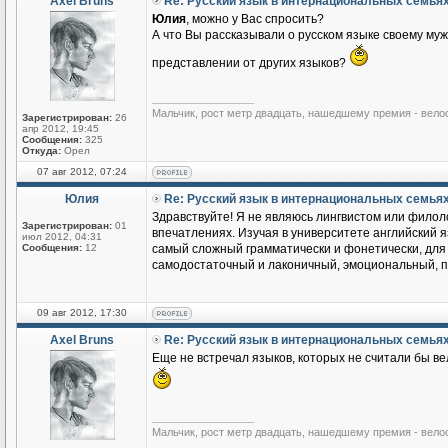
Axel Bruns
Re: Русский язык в интернациональных семья
Юлия
, можно у Вас спросить?
А что Вы рассказывали о русском языке своему му
представлении от других языков?
_________________
Мальчик, рост метр двадцать, нашедшему премия - вело
Зарегистрирован:
26
апр 2012, 19:45
Сообщения:
325
Откуда:
Орел
07 авг 2012, 07:24
Юлия
Re: Русский язык в интернациональных семья
Здравствуйте! Я не являюсь лингвистом или филоло
Зарегистрирован:
01
впечатлениях. Изучая в университете английский яз
июл 2012, 04:31
Сообщения:
12
самый сложный грамматически и фонетически, для м
самодостаточный и лаконичный, эмоциональный, по
09 авг 2012, 17:30
Axel Bruns
Re: Русский язык в интернациональных семья
Еще не встречал языков, которых не считали бы ве
_________________
Мальчик, рост метр двадцать, нашедшему премия - вело