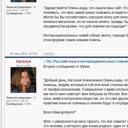
Зарегистрирован:
12
"Здравствуйте! Очень рада, что нашла ваш сайт. Я 
апр 2012, 19:23
понимать, что мне самой нужно освежить в памяти 
Сообщения:
1086
Могли бы Вы посоветовать хорошую книгу для иност
книжных магазинах, но не нашла ничего, правда, бы
продвинутом уровне, что для новичка не подходит".
Интернациональных семей сейчас много, гораздо б
этом форуме таким семьям помочь.
02 июл 2012, 07:31
Наталья
Re: Русский язык в интернациональных семья
Автор сайта
Второе сообщение от Юлии:
"Добрый день, Наталья Алексеевна! Очень рада, чт
помощь, людям, которые в той или иной степени во
от профессионализма. Совершенно с вами согласна
как часто мне советует моя бабушка из России. Вся 
Зарегистрирован:
12
язык, живя в испанском обществе, но это уже друга
апр 2012, 19:23
практики язык не освоишь и знания будут в тетради
Сообщения:
1086
Всего Вам доброго!"
Юля, с уверенностью могу сказать, что все зависит
это человек, у которого два языка родных: один о