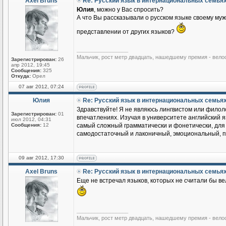
Axel Bruns
Re: Русский язык в интернациональных семья
Юлия
, можно у Вас спросить?
А что Вы рассказывали о русском языке своему му
представлении от других языков?
_________________
Мальчик, рост метр двадцать, нашедшему премия - вело
Зарегистрирован:
26
апр 2012, 19:45
Сообщения:
325
Откуда:
Орел
07 авг 2012, 07:24
Юлия
Re: Русский язык в интернациональных семья
Здравствуйте! Я не являюсь лингвистом или филоло
Зарегистрирован:
01
впечатлениях. Изучая в университете английский яз
июл 2012, 04:31
Сообщения:
12
самый сложный грамматически и фонетически, для м
самодостаточный и лаконичный, эмоциональный, по
09 авг 2012, 17:30
Axel Bruns
Re: Русский язык в интернациональных семья
Еще не встречал языков, которых не считали бы ве
_________________
Мальчик, рост метр двадцать, нашедшему премия - вело