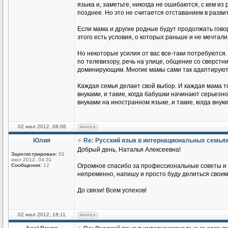
языка и, заметьте, никогда не ошибаются, с кем из
позднее. Но это не считается отставанием в разви
Если мама и другие родные будут продолжать говор
этого есть условия, о которых раньше и не мечтали
Но некоторые усилия от вас все-таки потребуются.
по телевизору, речь на улице, общение со сверстник
доминирующим. Многие мамы сами так адаптируются
Каждая семья делает свой выбор. И каждая мама т
внуками, и такие, когда бабушки начинают серьезн
внуками на иностранном языке, и такие, когда вн
02 июл 2012, 08:06
Юлия
Re: Русский язык в интернациональных семья
Добрый день, Наталья Алексеевна!
Зарегистрирован:
01
июл 2012, 04:31
Сообщения:
12
Огромное спасибо за профессиональные советы и п
непременно, напишу и просто буду делиться своим
До связи! Всем успехов!
02 июл 2012, 18:11