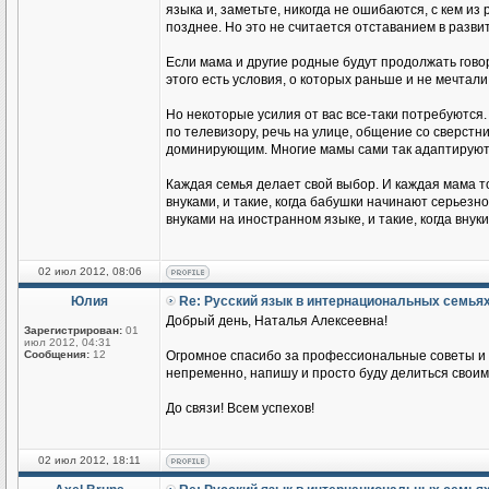
языка и, заметьте, никогда не ошибаются, с кем из
позднее. Но это не считается отставанием в разви
Если мама и другие родные будут продолжать говор
этого есть условия, о которых раньше и не мечтали
Но некоторые усилия от вас все-таки потребуются.
по телевизору, речь на улице, общение со сверстник
доминирующим. Многие мамы сами так адаптируются
Каждая семья делает свой выбор. И каждая мама т
внуками, и такие, когда бабушки начинают серьезн
внуками на иностранном языке, и такие, когда вн
02 июл 2012, 08:06
Юлия
Re: Русский язык в интернациональных семья
Добрый день, Наталья Алексеевна!
Зарегистрирован:
01
июл 2012, 04:31
Сообщения:
12
Огромное спасибо за профессиональные советы и п
непременно, напишу и просто буду делиться своим
До связи! Всем успехов!
02 июл 2012, 18:11