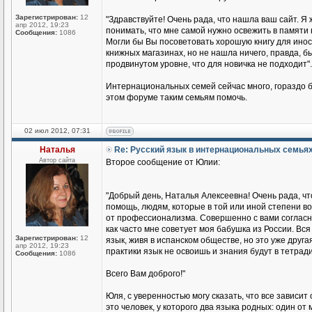
Зарегистрирован:
12
"Здравствуйте! Очень рада, что нашла ваш сайт. Я 
апр 2012, 19:23
понимать, что мне самой нужно освежить в памяти 
Сообщения:
1086
Могли бы Вы посоветовать хорошую книгу для иност
книжных магазинах, но не нашла ничего, правда, бы
продвинутом уровне, что для новичка не подходит".
Интернациональных семей сейчас много, гораздо б
этом форуме таким семьям помочь.
02 июл 2012, 07:31
Наталья
Re: Русский язык в интернациональных семья
Автор сайта
Второе сообщение от Юлии:
"Добрый день, Наталья Алексеевна! Очень рада, чт
помощь, людям, которые в той или иной степени во
от профессионализма. Совершенно с вами согласна
как часто мне советует моя бабушка из России. Вся 
Зарегистрирован:
12
язык, живя в испанском обществе, но это уже друга
апр 2012, 19:23
практики язык не освоишь и знания будут в тетради
Сообщения:
1086
Всего Вам доброго!"
Юля, с уверенностью могу сказать, что все зависит
это человек, у которого два языка родных: один о