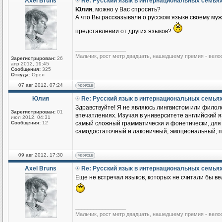
Axel Bruns
Re: Русский язык в интернациональных семья
Юлия
, можно у Вас спросить?
А что Вы рассказывали о русском языке своему му
представлении от других языков?
_________________
Мальчик, рост метр двадцать, нашедшему премия - вело
Зарегистрирован:
26
апр 2012, 19:45
Сообщения:
325
Откуда:
Орел
07 авг 2012, 07:24
Юлия
Re: Русский язык в интернациональных семья
Здравствуйте! Я не являюсь лингвистом или филоло
Зарегистрирован:
01
впечатлениях. Изучая в университете английский яз
июл 2012, 04:31
Сообщения:
12
самый сложный грамматически и фонетически, для м
самодостаточный и лаконичный, эмоциональный, по
09 авг 2012, 17:30
Axel Bruns
Re: Русский язык в интернациональных семья
Еще не встречал языков, которых не считали бы ве
_________________
Мальчик, рост метр двадцать, нашедшему премия - вело