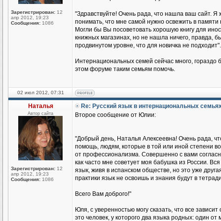
Зарегистрирован:
12
"Здравствуйте! Очень рада, что нашла ваш сайт. Я 
апр 2012, 19:23
понимать, что мне самой нужно освежить в памяти 
Сообщения:
1086
Могли бы Вы посоветовать хорошую книгу для иност
книжных магазинах, но не нашла ничего, правда, бы
продвинутом уровне, что для новичка не подходит".
Интернациональных семей сейчас много, гораздо б
этом форуме таким семьям помочь.
02 июл 2012, 07:31
Наталья
Re: Русский язык в интернациональных семья
Автор сайта
Второе сообщение от Юлии:
"Добрый день, Наталья Алексеевна! Очень рада, чт
помощь, людям, которые в той или иной степени во
от профессионализма. Совершенно с вами согласна
как часто мне советует моя бабушка из России. Вся 
Зарегистрирован:
12
язык, живя в испанском обществе, но это уже друга
апр 2012, 19:23
практики язык не освоишь и знания будут в тетради
Сообщения:
1086
Всего Вам доброго!"
Юля, с уверенностью могу сказать, что все зависит
это человек, у которого два языка родных: один о