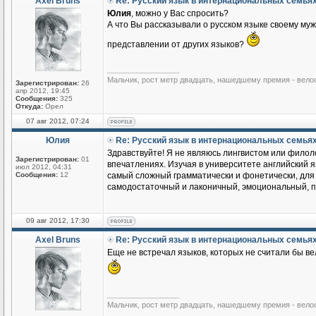
Axel Bruns
Re: Русский язык в интернациональных семья
Юлия
, можно у Вас спросить?
А что Вы рассказывали о русском языке своему му
представлении от других языков?
_________________
Мальчик, рост метр двадцать, нашедшему премия - вело
Зарегистрирован:
26
апр 2012, 19:45
Сообщения:
325
Откуда:
Орел
07 авг 2012, 07:24
Юлия
Re: Русский язык в интернациональных семья
Здравствуйте! Я не являюсь лингвистом или филоло
Зарегистрирован:
01
впечатлениях. Изучая в университете английский яз
июл 2012, 04:31
Сообщения:
12
самый сложный грамматически и фонетически, для м
самодостаточный и лаконичный, эмоциональный, по
09 авг 2012, 17:30
Axel Bruns
Re: Русский язык в интернациональных семья
Еще не встречал языков, которых не считали бы ве
_________________
Мальчик, рост метр двадцать, нашедшему премия - вело