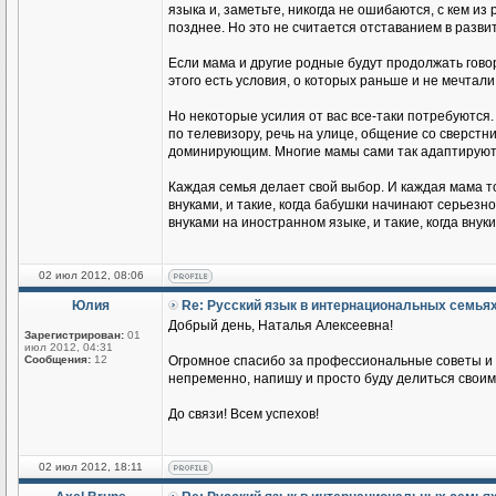
языка и, заметьте, никогда не ошибаются, с кем из
позднее. Но это не считается отставанием в разви
Если мама и другие родные будут продолжать говор
этого есть условия, о которых раньше и не мечтали
Но некоторые усилия от вас все-таки потребуются.
по телевизору, речь на улице, общение со сверстник
доминирующим. Многие мамы сами так адаптируются
Каждая семья делает свой выбор. И каждая мама т
внуками, и такие, когда бабушки начинают серьезн
внуками на иностранном языке, и такие, когда вн
02 июл 2012, 08:06
Юлия
Re: Русский язык в интернациональных семья
Добрый день, Наталья Алексеевна!
Зарегистрирован:
01
июл 2012, 04:31
Сообщения:
12
Огромное спасибо за профессиональные советы и п
непременно, напишу и просто буду делиться своим
До связи! Всем успехов!
02 июл 2012, 18:11