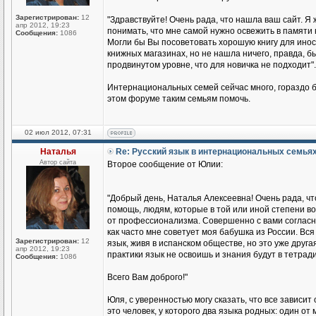
Зарегистрирован:
12
"Здравствуйте! Очень рада, что нашла ваш сайт. Я 
апр 2012, 19:23
понимать, что мне самой нужно освежить в памяти 
Сообщения:
1086
Могли бы Вы посоветовать хорошую книгу для иност
книжных магазинах, но не нашла ничего, правда, бы
продвинутом уровне, что для новичка не подходит".
Интернациональных семей сейчас много, гораздо б
этом форуме таким семьям помочь.
02 июл 2012, 07:31
Наталья
Re: Русский язык в интернациональных семья
Автор сайта
Второе сообщение от Юлии:
"Добрый день, Наталья Алексеевна! Очень рада, чт
помощь, людям, которые в той или иной степени во
от профессионализма. Совершенно с вами согласна
как часто мне советует моя бабушка из России. Вся 
Зарегистрирован:
12
язык, живя в испанском обществе, но это уже друга
апр 2012, 19:23
практики язык не освоишь и знания будут в тетради
Сообщения:
1086
Всего Вам доброго!"
Юля, с уверенностью могу сказать, что все зависит
это человек, у которого два языка родных: один о