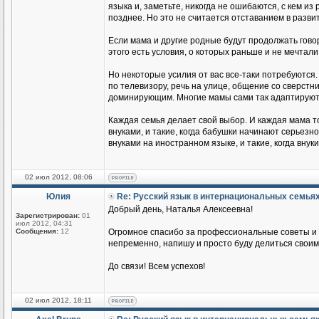
языка и, заметьте, никогда не ошибаются, с кем из
позднее. Но это не считается отставанием в разви
Если мама и другие родные будут продолжать говор
этого есть условия, о которых раньше и не мечтали
Но некоторые усилия от вас все-таки потребуются.
по телевизору, речь на улице, общение со сверстник
доминирующим. Многие мамы сами так адаптируются
Каждая семья делает свой выбор. И каждая мама т
внуками, и такие, когда бабушки начинают серьезн
внуками на иностранном языке, и такие, когда вн
02 июл 2012, 08:06
Юлия
Re: Русский язык в интернациональных семья
Добрый день, Наталья Алексеевна!
Зарегистрирован:
01
июл 2012, 04:31
Сообщения:
12
Огромное спасибо за профессиональные советы и п
непременно, напишу и просто буду делиться своим
До связи! Всем успехов!
02 июл 2012, 18:11