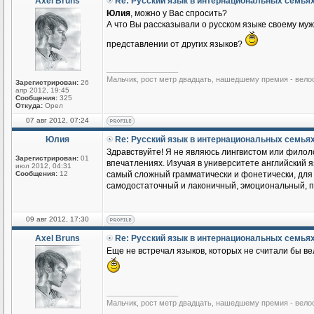
Axel Bruns
Re: Русский язык в интернациональных семья
Юлия
, можно у Вас спросить?
А что Вы рассказывали о русском языке своему му
представлении от других языков?
_________________
Мальчик, рост метр двадцать, нашедшему премия - вело
Зарегистрирован:
26
апр 2012, 19:45
Сообщения:
325
Откуда:
Орел
07 авг 2012, 07:24
Юлия
Re: Русский язык в интернациональных семья
Здравствуйте! Я не являюсь лингвистом или филоло
Зарегистрирован:
01
впечатлениях. Изучая в университете английский яз
июл 2012, 04:31
Сообщения:
12
самый сложный грамматически и фонетически, для м
самодостаточный и лаконичный, эмоциональный, по
09 авг 2012, 17:30
Axel Bruns
Re: Русский язык в интернациональных семья
Еще не встречал языков, которых не считали бы ве
_________________
Мальчик, рост метр двадцать, нашедшему премия - вело