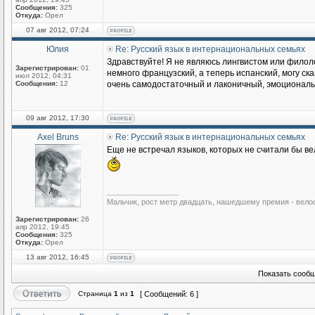
Сообщения:
325
Откуда:
Орел
07 авг 2012, 07:24
Юлия
Re: Русский язык в интернациональных семьях
Здравствуйте! Я не являюсь лингвистом или филоло
Зарегистрирован:
01
немного французский, а теперь испанский, могу ска
июл 2012, 04:31
Сообщения:
12
очень самодостаточный и лаконичный, эмоциональны
09 авг 2012, 17:30
Axel Bruns
Re: Русский язык в интернациональных семьях
Еще не встречал языков, которых не считали бы ве
_________________
Мальчик, рост метр двадцать, нашедшему премия - вело
Зарегистрирован:
26
апр 2012, 19:45
Сообщения:
325
Откуда:
Орел
13 авг 2012, 16:45
Показать сообщ
Страница
1
из
1
[ Сообщений: 6 ]