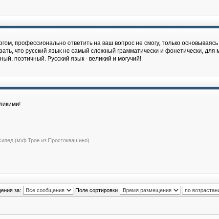
гом, профессионально ответить на ваш вопрос не cмогу, только основываясь 
зать, что русский язык не самый сложный грамматически и фонетически, для м
й, поэтичный. Русский язык - великий и могучий!
ликими!
сипед (м\ф Трое из Простоквашино)
ения за:
Поле сортировки