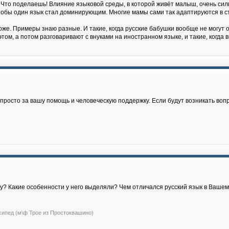
 Что поделаешь! Влияние языковой среды, в которой живёт малыш, очень силь
, чтобы один язык стал доминирующим. Многие мамы сами так адаптируются в с
же. Примеры знаю разные. И такие, когда русские бабушки вообще не могут о
том, а потом разговаривают с внуками на иностранном языке, и такие, когда
росто за вашу помощь и человеческую поддержку. Если будут возникать воп
жу? Какие особенности у него выделяли? Чем отличался русский язык в Ваше
сипед (м\ф Трое из Простоквашино)