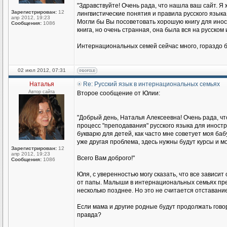
"Здравствуйте! Очень рада, что нашла ваш сайт. Я 
Зарегистрирован:
12
лингвистические понятия и правила русского языка
апр 2012, 19:23
Могли бы Вы посоветовать хорошую книгу для иност
Сообщения:
1086
книга, но очень странная, она была вся на русском
Интернациональных семей сейчас много, гораздо б
02 июл 2012, 07:31
Наталья
Re: Русский язык в интернациональных семьях
Автор сайта
Второе сообщение от Юлии:
"Добрый день, Наталья Алексеевна! Очень рада, чт
процесс "преподавания" русского языка для иност
букварю для детей, как часто мне советует моя баб
уже другая проблема, здесь нужны будут курсы и мо
Зарегистрирован:
12
апр 2012, 19:23
Всего Вам доброго!"
Сообщения:
1086
Юля, с уверенностью могу сказать, что все зависит
от папы. Малыши в интернациональных семьях прекр
несколько позднее. Но это не считается отставание
Если мама и другие родные будут продолжать говори
правда?