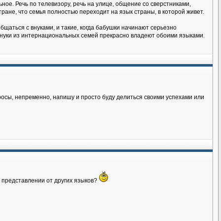
ное. Речь по телевизору, речь на улице, общение со сверстниками,
тране, что семья полностью переходит на язык страны, в которой живет.
бщаться с внуками, и такие, когда бабушки начинают серьезно
 внуки из интернациональных семей прекрасно владеют обоими языками.
росы, непременно, напишу и просто буду делиться своими успехами или
м представлении от других языков?