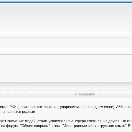
Сообщение
емая РКИ (произносится: эр-ка-и, с ударением на последнем слоге). Аббрев
й не является родным.
ечёт внимание людей, столкнувшихся с РКИ: сфера смежная, но другая. Но ко
а форуме "Общие вопросы" в теме "Иностранные слова в русском языке". Во