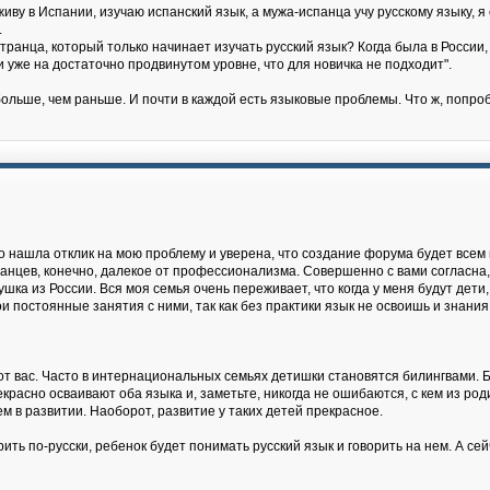
живу в Испании, изучаю испанский язык, а мужа-испанца учу русскому языку, 
.
ранца, который только начинает изучать русский язык? Когда была в России, 
 и уже на достаточно продвинутом уровне, что для новичка не подходит".
ольше, чем раньше. И почти в каждой есть языковые проблемы. Что ж, попро
о нашла отклик на мою проблему и уверена, что создание форума будет всем 
ранцев, конечно, далекое от профессионализма. Совершенно с вами согласна,
ушка из России. Вся моя семья очень переживает, что когда у меня будут дети,
и постоянные занятия с ними, так как без практики язык не освоишь и знания 
 от вас. Часто в интернациональных семьях детишки становятся билингвами. Би
асно осваивают оба языка и, заметьте, никогда не ошибаются, с кем из роди
м в развитии. Наоборот, развитие у таких детей прекрасное.
ть по-русски, ребенок будет понимать русский язык и говорить на нем. А сейч