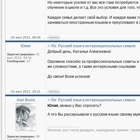
Но некоторые усилия от вас все-таки потребуются.
обучение в школе и т.д. Все это условия для того
Каждая семья делает свой выбор. И каждая мама то
заниматься иностранным языком и преуспевают в э
02 июл 2012, 08:06
Юлия
Re: Русский язык в интернациональных семьях
Добрый день, Наталья Алексеевна!
Зарегистрирован:
01
июл 2012, 04:31
Сообщения:
12
Огромное спасибо за профессиональные советы и п
же сложностями, а также интересными ссылками.
До связи! Всем успехов!
02 июл 2012, 18:11
Axel Bruns
Re: Русский язык в интернациональных семьях
Юлия
, можно у Вас спросить?
А что Вы рассказывали о русском языке своему му
_________________
Мальчик, рост метр двадцать, нашедшему премия - вело
Зарегистрирован:
26
апр 2012, 19:45