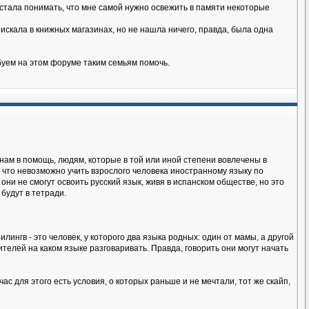
я стала понимать, что мне самой нужно освежить в памяти некоторые
искала в книжных магазинах, но не нашла ничего, правда, была одна
буем на этом форуме таким семьям помочь.
нам в помощь, людям, которые в той или иной степени вовлечены в
 что невозможно учить взрослого человека иностранному языку по
 они не смогут освоить русский язык, живя в испанском обществе, но это
будут в тетради.
лингв - это человек, у которого два языка родных: один от мамы, а другой
телей на каком языке разговаривать. Правда, говорить они могут начать
ас для этого есть условия, о которых раньше и не мечтали, тот же скайп,