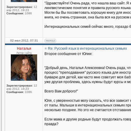
"Здравствуйте! Очень рада, что нашла ваш сайт. Я 
Зарегистрирован:
12
лингвистические понятия и правила русского языка
апр 2012, 19:23
Могли бы Вы посоветовать хорошую книгу для иност
Сообщения:
1086
книга, но очень странная, она была вся на русском
Интернациональных семей сейчас много, гораздо б
02 июл 2012, 07:31
Наталья
Re: Русский язык в интернациональных семьях
Автор сайта
Второе сообщение от Юлии:
"Добрый день, Наталья Алексеевна! Очень рада, чт
процесс "преподавания" русского языка для иност
букварю для детей, как часто мне советует моя баб
уже другая проблема, здесь нужны будут курсы и мо
Зарегистрирован:
12
апр 2012, 19:23
Всего Вам доброго!"
Сообщения:
1086
Юля, с уверенностью могу сказать, что все зависит
от папы. Малыши в интернациональных семьях прекр
несколько позднее. Но это не считается отставание
Если мама и другие родные будут продолжать говори
правда?