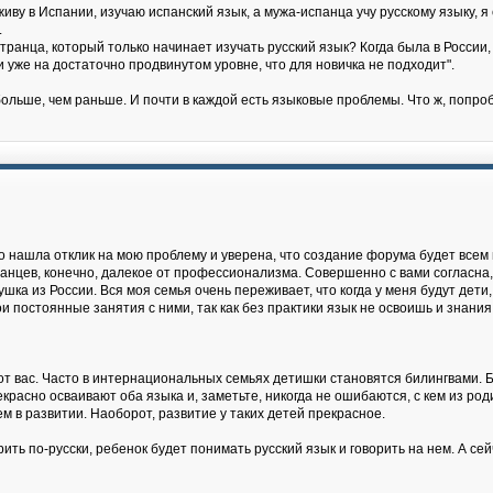
живу в Испании, изучаю испанский язык, а мужа-испанца учу русскому языку, 
.
ранца, который только начинает изучать русский язык? Когда была в России, 
 и уже на достаточно продвинутом уровне, что для новичка не подходит".
ольше, чем раньше. И почти в каждой есть языковые проблемы. Что ж, попро
о нашла отклик на мою проблему и уверена, что создание форума будет всем 
ранцев, конечно, далекое от профессионализма. Совершенно с вами согласна,
ушка из России. Вся моя семья очень переживает, что когда у меня будут дети,
и постоянные занятия с ними, так как без практики язык не освоишь и знания 
 от вас. Часто в интернациональных семьях детишки становятся билингвами. Би
асно осваивают оба языка и, заметьте, никогда не ошибаются, с кем из роди
м в развитии. Наоборот, развитие у таких детей прекрасное.
ть по-русски, ребенок будет понимать русский язык и говорить на нем. А сейч