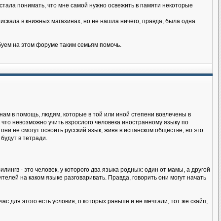
я стала понимать, что мне самой нужно освежить в памяти некоторые
искала в книжных магазинах, но не нашла ничего, правда, была одна
буем на этом форуме таким семьям помочь.
нам в помощь, людям, которые в той или иной степени вовлечены в
 что невозможно учить взрослого человека иностранному языку по
 они не смогут освоить русский язык, живя в испанском обществе, но это
будут в тетради.
лингв - это человек, у которого два языка родных: один от мамы, а другой
телей на каком языке разговаривать. Правда, говорить они могут начать
ас для этого есть условия, о которых раньше и не мечтали, тот же скайп,