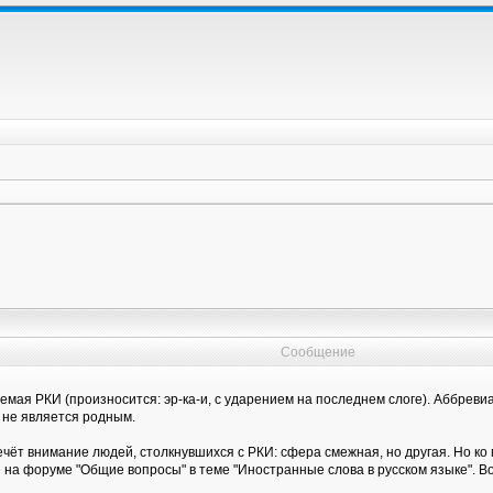
Сообщение
емая РКИ (произносится: эр-ка-и, с ударением на последнем слоге). Аббрев
й не является родным.
ечёт внимание людей, столкнувшихся с РКИ: сфера смежная, но другая. Но ко
а форуме "Общие вопросы" в теме "Иностранные слова в русском языке". Во