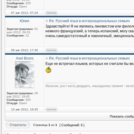
Сообщения:
325
Откуда:
Орел
07 авг 2012, 07:24
Юлия
Re: Русский язык в интернациональных семьях
Здравствуйте! Я не являюсь лингвистом или филоло
Зарегистрирован:
01
немного французский, а теперь испанский, могу ска
июл 2012, 04:31
Сообщения:
12
очень самодостаточный и лаконичный, эмоциональны
09 авг 2012, 17:30
Axel Bruns
Re: Русский язык в интернациональных семьях
Еще не встречал языков, которых не считали бы ве
_________________
Мальчик, рост метр двадцать, нашедшему премия - вело
Зарегистрирован:
26
апр 2012, 19:45
Сообщения:
325
Откуда:
Орел
13 авг 2012, 16:45
Показать сообщ
Страница
1
из
1
[ Сообщений: 6 ]