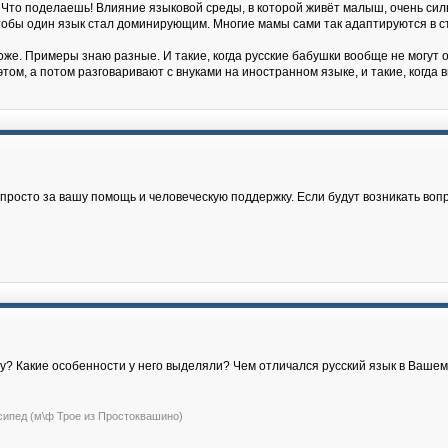
 Что поделаешь! Влияние языковой среды, в которой живёт малыш, очень силь
, чтобы один язык стал доминирующим. Многие мамы сами так адаптируются в с
же. Примеры знаю разные. И такие, когда русские бабушки вообще не могут о
том, а потом разговаривают с внуками на иностранном языке, и такие, когда
росто за вашу помощь и человеческую поддержку. Если будут возникать воп
жу? Какие особенности у него выделяли? Чем отличался русский язык в Ваше
сипед (м\ф Трое из Простоквашино)