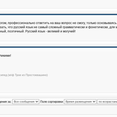
гом, профессионально ответить на ваш вопрос не cмогу, только основываясь 
зать, что русский язык не самый сложный грамматически и фонетически, для м
й, поэтичный. Русский язык - великий и могучий!
ликими!
сипед (м\ф Трое из Простоквашино)
ения за:
Поле сортировки