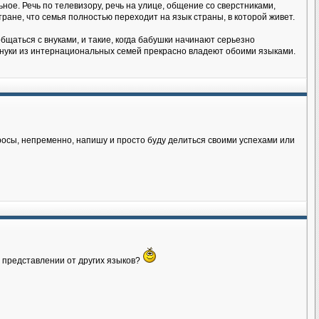
ное. Речь по телевизору, речь на улице, общение со сверстниками,
тране, что семья полностью переходит на язык страны, в которой живет.
бщаться с внуками, и такие, когда бабушки начинают серьезно
 внуки из интернациональных семей прекрасно владеют обоими языками.
росы, непременно, напишу и просто буду делиться своими успехами или
м представлении от других языков?