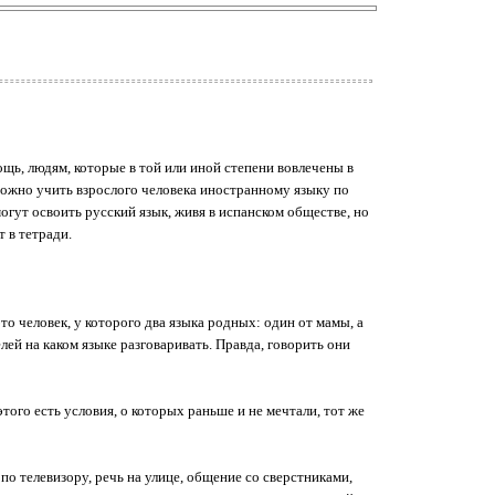
ощь, людям, которые в той или иной степени вовлечены в
зможно учить взрослого человека иностранному языку по
смогут освоить русский язык, живя в испанском обществе, но
т в тетради.
то человек, у которого два языка родных: один от мамы, а
ей на каком языке разговаривать. Правда, говорить они
того есть условия, о которых раньше и не мечтали, тот же
по телевизору, речь на улице, общение со сверстниками,