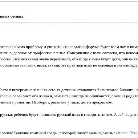
льных семьях
отклик на мою проблему и уверена, что создание форума будет всем нам в пом
конечно, далекое от профессионализма. Совершенно с вами согласна, что нево
России. Вся моя семья очень переживает, что когда у меня будут дети, они не 
стоянные занятия с ними, так как без практики язык не освоишь и знания буду
 Часто в интернациональных семьях детишки становятся билингвами. Билингв - э
сно осваивают оба языка и, заметьте, никогда не ошибаются, с кем из родител
ванием в развитии. Наоборот, развитие у таких детей прекрасное.
усски, ребенок будет понимать русский язык и говорить на нем. А сейчас для э
елаешь! Влияние языковой среды, в которой живёт малыш, очень сильное. Речь 