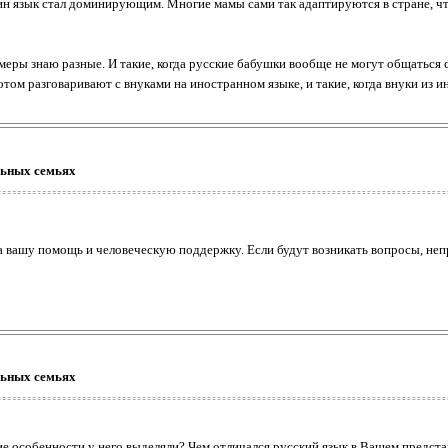
один язык стал доминирующим. Многие мамы сами так адаптируются в стране, ч
еры знаю разные. И такие, когда русские бабушки вообще не могут общаться с
отом разговаривают с внуками на иностранном языке, и такие, когда внуки из
льных семьях
а вашу помощь и человеческую поддержку. Если будут возникать вопросы, неп
льных семьях
ие особенности у него выделяли? Чем отличался русский язык в Вашем предста