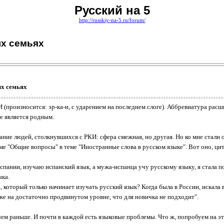
Русский на 5
http://russkiy-na-5.ru/forum/
ых семьях
ых семьях
 (произносится: эр-ка-и, с ударением на последнем слоге). Аббревиатура рас
не является родным.
ание людей, столкнувшихся с РКИ: сфера смежная, но другая. Но ко мне стали
е "Общие вопросы" в теме "Иностранные слова в русском языке". Вот оно, ци
Испании, изучаю испанский язык, а мужа-испанца учу русскому языку, я стала 
ыка.
который только начинает изучать русский язык? Когда была в России, искала в
 уже на достаточно продвинутом уровне, что для новичка не подходит".
ем раньше. И почти в каждой есть языковые проблемы. Что ж, попробуем на э