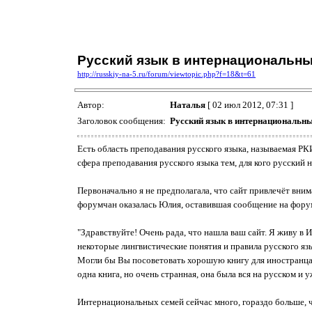
Русский язык в интернациональн
http://russkiy-na-5.ru/forum/viewtopic.php?f=18&t=61
Автор:
Наталья
[ 02 июл 2012, 07:31 ]
Заголовок сообщения:
Русский язык в интернациональн
Есть область преподавания русского языка, называемая РКИ
сфера преподавания русского языка тем, для кого русский 
Первоначально я не предполагала, что сайт привлечёт вним
форумчан оказалась Юлия, оставившая сообщение на форум
"Здравствуйте! Очень рада, что нашла ваш сайт. Я живу в 
некоторые лингвистические понятия и правила русского яз
Могли бы Вы посоветовать хорошую книгу для иностранца, 
одна книга, но очень странная, она была вся на русском и
Интернациональных семей сейчас много, гораздо больше, ч