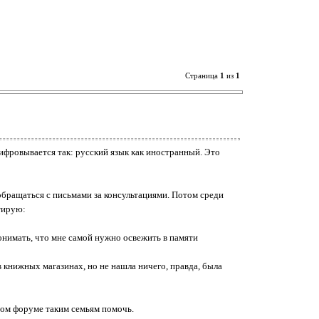
Страница
1
из
1
шифровывается так: русский язык как иностранный. Это
 обращаться с письмами за консультациями. Потом среди
тирую:
понимать, что мне самой нужно освежить в памяти
 книжных магазинах, но не нашла ничего, правда, была
том форуме таким семьям помочь.