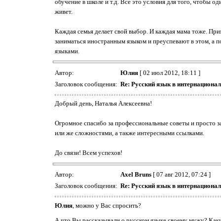
обучение в школе и т.д. Все это условия для того, чтобы 
живет.
Каждая семья делает свой выбор. И каждая мама тоже. Прим
заниматься иностранным языком и преуспевают в этом, а п
языками.
Автор:
Юлия
[ 02 июл 2012, 18:11 ]
Заголовок сообщения:
Re: Русский язык в интернациона
Добрый день, Наталья Алексеевна!
Огромное спасибо за профессиональные советы и просто з
или же сложностями, а также интересными ссылками.
До связи! Всем успехов!
Автор:
Axel Bruns
[ 07 авг 2012, 07:24 ]
Заголовок сообщения:
Re: Русский язык в интернациона
Юлия
, можно у Вас спросить?
А что Вы рассказывали о русском языке своему мужу? Как