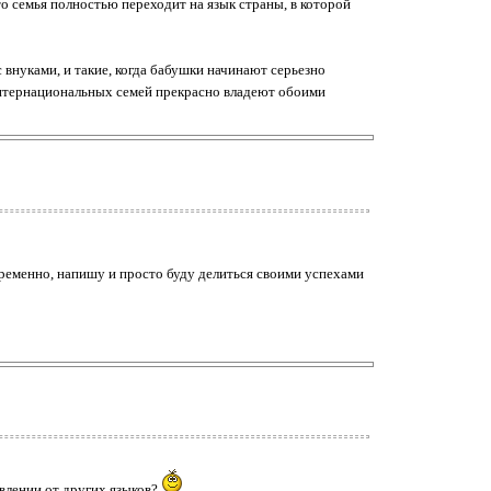
то семья полностью переходит на язык страны, в которой
 внуками, и такие, когда бабушки начинают серьезно
 интернациональных семей прекрасно владеют обоими
ременно, напишу и просто буду делиться своими успехами
влении от других языков?