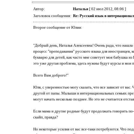
Автор:
Наталья
[ 02 июл 2012, 08:06 ]
Заголовок сообщения:
Re: Русский язык в интернациона
Второе сообщение от Юлии:
"Добрый день, Наталья Алексеевна! Очень рада, что нашла 
процесс "преподавания" русского языка для иностранцев, 
букварю для детей, как часто мне советует моя бабушка из 
это уже другая проблема, здесь нужны будут курсы и мои по
Всего Вам доброго!"
Юля, с уверенностью могу сказать, что все зависит от вас.
другой от папы. Малыши в интернациональных семьях прекра
могут начать несколько позднее. Но это не считается отста
Если мама и другие родные будут продолжать говорить по-р
скайп, правда?
Но некоторые усилия от вас все-таки потребуются. Что под