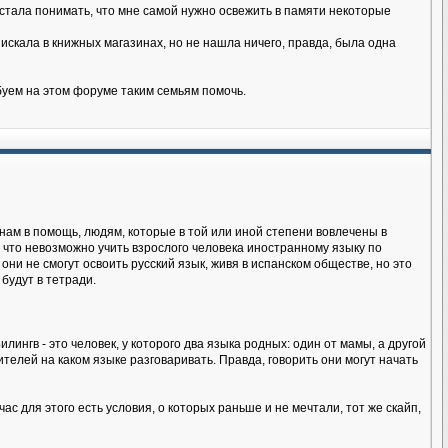
я стала понимать, что мне самой нужно освежить в памяти некоторые
искала в книжных магазинах, но не нашла ничего, правда, была одна
буем на этом форуме таким семьям помочь.
нам в помощь, людям, которые в той или иной степени вовлечены в
 что невозможно учить взрослого человека иностранному языку по
 они не смогут освоить русский язык, живя в испанском обществе, но это
будут в тетради.
лингв - это человек, у которого два языка родных: один от мамы, а другой
телей на каком языке разговаривать. Правда, говорить они могут начать
ас для этого есть условия, о которых раньше и не мечтали, тот же скайп,