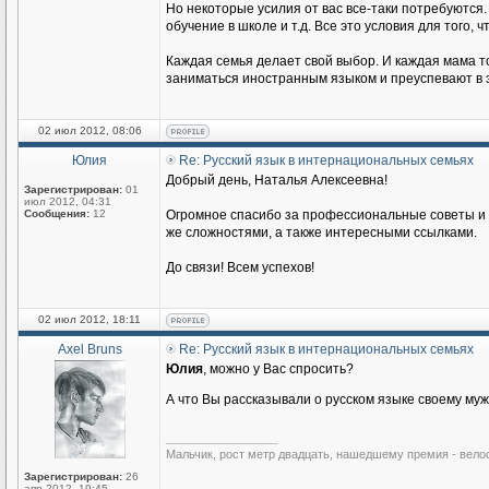
Но некоторые усилия от вас все-таки потребуются.
обучение в школе и т.д. Все это условия для того
Каждая семья делает свой выбор. И каждая мама то
заниматься иностранным языком и преуспевают в э
02 июл 2012, 08:06
Юлия
Re: Русский язык в интернациональных семьях
Добрый день, Наталья Алексеевна!
Зарегистрирован:
01
июл 2012, 04:31
Сообщения:
12
Огромное спасибо за профессиональные советы и п
же сложностями, а также интересными ссылками.
До связи! Всем успехов!
02 июл 2012, 18:11
Axel Bruns
Re: Русский язык в интернациональных семьях
Юлия
, можно у Вас спросить?
А что Вы рассказывали о русском языке своему му
_________________
Мальчик, рост метр двадцать, нашедшему премия - вело
Зарегистрирован:
26
апр 2012, 19:45