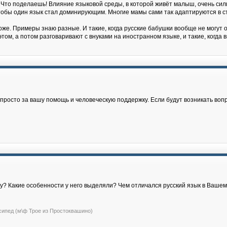
 Что поделаешь! Влияние языковой среды, в которой живёт малыш, очень силь
, чтобы один язык стал доминирующим. Многие мамы сами так адаптируются в с
же. Примеры знаю разные. И такие, когда русские бабушки вообще не могут о
том, а потом разговаривают с внуками на иностранном языке, и такие, когда
росто за вашу помощь и человеческую поддержку. Если будут возникать воп
жу? Какие особенности у него выделяли? Чем отличался русский язык в Ваше
сипед (м\ф Трое из Простоквашино)