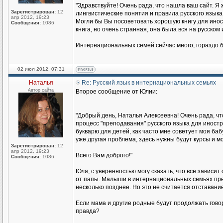
"Здравствуйте! Очень рада, что нашла ваш сайт. Я 
Зарегистрирован:
12
лингвистические понятия и правила русского языка
апр 2012, 19:23
Могли бы Вы посоветовать хорошую книгу для иност
Сообщения:
1086
книга, но очень странная, она была вся на русском
Интернациональных семей сейчас много, гораздо б
02 июл 2012, 07:31
Наталья
Re: Русский язык в интернациональных семьях
Автор сайта
Второе сообщение от Юлии:
"Добрый день, Наталья Алексеевна! Очень рада, чт
процесс "преподавания" русского языка для иност
букварю для детей, как часто мне советует моя баб
уже другая проблема, здесь нужны будут курсы и мо
Зарегистрирован:
12
апр 2012, 19:23
Всего Вам доброго!"
Сообщения:
1086
Юля, с уверенностью могу сказать, что все зависит
от папы. Малыши в интернациональных семьях прекр
несколько позднее. Но это не считается отставание
Если мама и другие родные будут продолжать говори
правда?