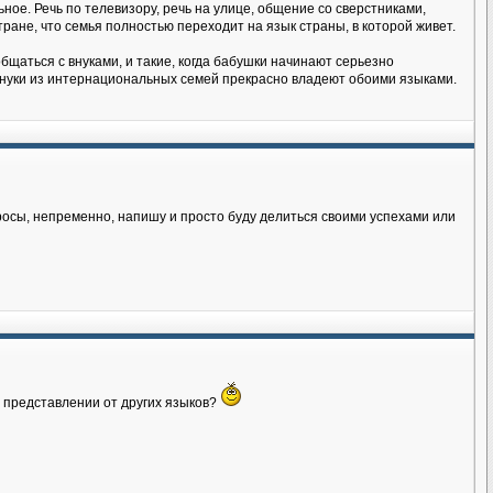
ное. Речь по телевизору, речь на улице, общение со сверстниками,
тране, что семья полностью переходит на язык страны, в которой живет.
бщаться с внуками, и такие, когда бабушки начинают серьезно
 внуки из интернациональных семей прекрасно владеют обоими языками.
росы, непременно, напишу и просто буду делиться своими успехами или
м представлении от других языков?