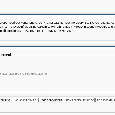
гом, профессионально ответить на ваш вопрос не cмогу, только основываясь 
зать, что русский язык не самый сложный грамматически и фонетически, для м
й, поэтичный. Русский язык - великий и могучий!
ликими!
сипед (м\ф Трое из Простоквашино)
ения за:
Поле сортировки