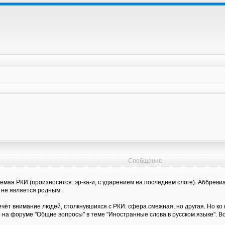
Сообщение
емая РКИ (произносится: эр-ка-и, с ударением на последнем слоге). Аббрев
й не является родным.
ечёт внимание людей, столкнувшихся с РКИ: сфера смежная, но другая. Но ко
а форуме "Общие вопросы" в теме "Иностранные слова в русском языке". Во