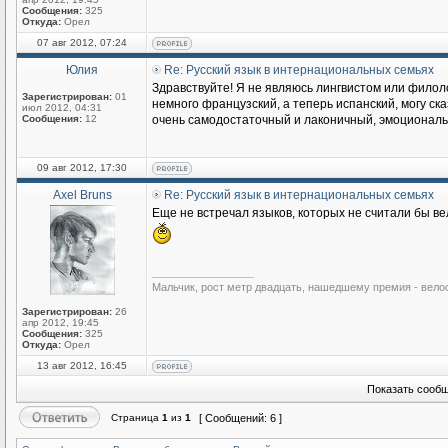
Сообщения:
325
Откуда:
Орел
07 авг 2012, 07:24
Юлия
Re: Русский язык в интернациональных семьях
Здравствуйте! Я не являюсь лингвистом или филоло
Зарегистрирован:
01
немного французский, а теперь испанский, могу ска
июл 2012, 04:31
Сообщения:
12
очень самодостаточный и лаконичный, эмоциональны
09 авг 2012, 17:30
Axel Bruns
Re: Русский язык в интернациональных семьях
Еще не встречал языков, которых не считали бы ве
_________________
Мальчик, рост метр двадцать, нашедшему премия - вело
Зарегистрирован:
26
апр 2012, 19:45
Сообщения:
325
Откуда:
Орел
13 авг 2012, 16:45
Показать сообщ
Страница
1
из
1
[ Сообщений: 6 ]