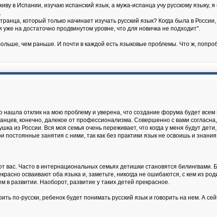
живу в Испании, изучаю испанский язык, а мужа-испанца учу русскому языку, 
.
ранца, который только начинает изучать русский язык? Когда была в России, 
 и уже на достаточно продвинутом уровне, что для новичка не подходит".
ольше, чем раньше. И почти в каждой есть языковые проблемы. Что ж, попро
о нашла отклик на мою проблему и уверена, что создание форума будет всем 
ранцев, конечно, далекое от профессионализма. Совершенно с вами согласна,
ушка из России. Вся моя семья очень переживает, что когда у меня будут дети,
и постоянные занятия с ними, так как без практики язык не освоишь и знания 
 от вас. Часто в интернациональных семьях детишки становятся билингвами. Би
асно осваивают оба языка и, заметьте, никогда не ошибаются, с кем из роди
м в развитии. Наоборот, развитие у таких детей прекрасное.
ть по-русски, ребенок будет понимать русский язык и говорить на нем. А сейч