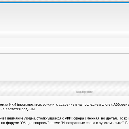
Сообщение
емая РКИ (произносится: эр-ка-и, с ударением на последнем слоге). Аббрев
й не является родным.
ечёт внимание людей, столкнувшихся с РКИ: сфера смежная, но другая. Но ко
а форуме "Общие вопросы" в теме "Иностранные слова в русском языке". Во