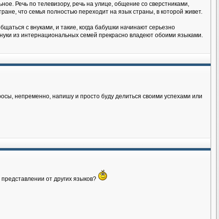
ное. Речь по телевизору, речь на улице, общение со сверстниками,
тране, что семья полностью переходит на язык страны, в которой живет.
бщаться с внуками, и такие, когда бабушки начинают серьезно
 внуки из интернациональных семей прекрасно владеют обоими языками.
росы, непременно, напишу и просто буду делиться своими успехами или
м представлении от других языков?