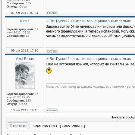
Сообщения:
325
Откуда:
Орел
07 авг 2012, 07:24
Юлия
Re: Русский язык в интернациональных семьях
Здравствуйте! Я не являюсь лингвистом или филоло
Зарегистрирован:
01
немного французский, а теперь испанский, могу ска
июл 2012, 04:31
Сообщения:
12
очень самодостаточный и лаконичный, эмоциональны
09 авг 2012, 17:30
Axel Bruns
Re: Русский язык в интернациональных семьях
Еще не встречал языков, которых не считали бы ве
_________________
Мальчик, рост метр двадцать, нашедшему премия - вело
Зарегистрирован:
26
апр 2012, 19:45
Сообщения:
325
Откуда:
Орел
13 авг 2012, 16:45
Показать сообщ
Страница
1
из
1
[ Сообщений: 6 ]