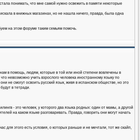
я стала понимать, что мне самой нужно освежить в памяти некоторые
искала в книжных магазинах, но не нашла ничего, правда, была одна
буем на этом форуме таким семьям помочь.
нам в помощь, людям, которые в той или иной степени вовлечены в
 что невозможно учить взрослого человека иностранному языку по
 они не смогут освоить русский язык, живя в испанском обществе, но это
будут в тетради.
лингв - это человек, у которого два языка родных: один от мамы, а другой
телей на каком языке разговаривать. Правда, говорить они могут начать
ас для этого есть условия, о которых раньше и не мечтали, тот же скайп,