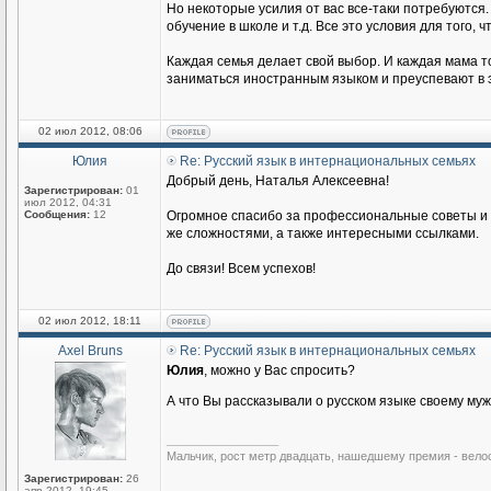
Но некоторые усилия от вас все-таки потребуются.
обучение в школе и т.д. Все это условия для того
Каждая семья делает свой выбор. И каждая мама то
заниматься иностранным языком и преуспевают в э
02 июл 2012, 08:06
Юлия
Re: Русский язык в интернациональных семьях
Добрый день, Наталья Алексеевна!
Зарегистрирован:
01
июл 2012, 04:31
Сообщения:
12
Огромное спасибо за профессиональные советы и п
же сложностями, а также интересными ссылками.
До связи! Всем успехов!
02 июл 2012, 18:11
Axel Bruns
Re: Русский язык в интернациональных семьях
Юлия
, можно у Вас спросить?
А что Вы рассказывали о русском языке своему му
_________________
Мальчик, рост метр двадцать, нашедшему премия - вело
Зарегистрирован:
26
апр 2012, 19:45