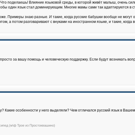
 Что поделаешь! Влияние языковой среды, в которой живёт малыш, очень силь
, чтобы один язык стал доминирующим. Многие мамы сами так адаптируются в с
же. Примеры знаю разные. И такие, когда русские бабушки вообще не могут о
том, а потом разговаривают с внуками на иностранном языке, и такие, когда
росто за вашу помощь и человеческую поддержку. Если будут возникать воп
жу? Какие особенности у него выделяли? Чем отличался русский язык в Ваше
сипед (м\ф Трое из Простоквашино)