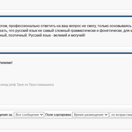
гом, профессионально ответить на ваш вопрос не cмогу, только основываясь 
зать, что русский язык не самый сложный грамматически и фонетически, для м
й, поэтичный. Русский язык - великий и могучий!
ликими!
сипед (м\ф Трое из Простоквашино)
ения за:
Поле сортировки