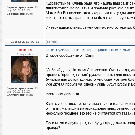
"Здравствуйте! Очень рада, что нашла ваш сайт. Я 
Зарегистрирован:
12
лингвистические понятия и правила русского языка
апр 2012, 19:23
Могли бы Вы посоветовать хорошую книгу для иност
Сообщения:
1086
книга, но очень странная, она была вся на русском
Интернациональных семей сейчас много, гораздо б
02 июл 2012, 07:31
Наталья
Re: Русский язык в интернациональных семьях
Автор сайта
Второе сообщение от Юлии:
"Добрый день, Наталья Алексеевна! Очень рада, чт
процесс "преподавания" русского языка для иност
букварю для детей, как часто мне советует моя баб
уже другая проблема, здесь нужны будут курсы и мо
Зарегистрирован:
12
апр 2012, 19:23
Всего Вам доброго!"
Сообщения:
1086
Юля, с уверенностью могу сказать, что все зависит
от папы. Малыши в интернациональных семьях прекр
несколько позднее. Но это не считается отставание
Если мама и другие родные будут продолжать говори
правда?