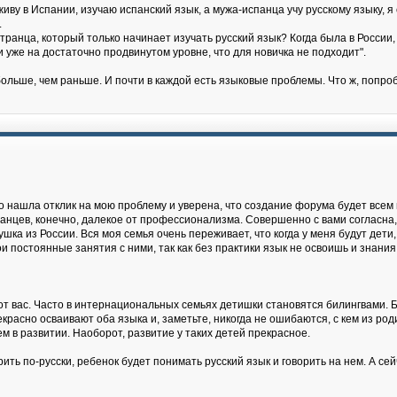
живу в Испании, изучаю испанский язык, а мужа-испанца учу русскому языку, 
.
ранца, который только начинает изучать русский язык? Когда была в России, 
 и уже на достаточно продвинутом уровне, что для новичка не подходит".
ольше, чем раньше. И почти в каждой есть языковые проблемы. Что ж, попро
о нашла отклик на мою проблему и уверена, что создание форума будет всем 
ранцев, конечно, далекое от профессионализма. Совершенно с вами согласна,
ушка из России. Вся моя семья очень переживает, что когда у меня будут дети,
и постоянные занятия с ними, так как без практики язык не освоишь и знания 
 от вас. Часто в интернациональных семьях детишки становятся билингвами. Би
асно осваивают оба языка и, заметьте, никогда не ошибаются, с кем из роди
м в развитии. Наоборот, развитие у таких детей прекрасное.
ть по-русски, ребенок будет понимать русский язык и говорить на нем. А сейч