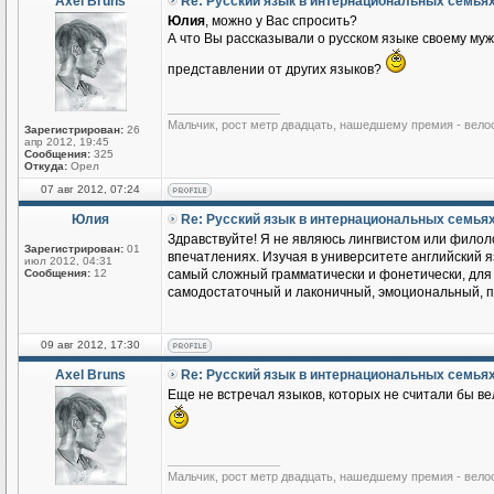
Axel Bruns
Re: Русский язык в интернациональных семья
Юлия
, можно у Вас спросить?
А что Вы рассказывали о русском языке своему му
представлении от других языков?
_________________
Мальчик, рост метр двадцать, нашедшему премия - вело
Зарегистрирован:
26
апр 2012, 19:45
Сообщения:
325
Откуда:
Орел
07 авг 2012, 07:24
Юлия
Re: Русский язык в интернациональных семья
Здравствуйте! Я не являюсь лингвистом или филоло
Зарегистрирован:
01
впечатлениях. Изучая в университете английский яз
июл 2012, 04:31
Сообщения:
12
самый сложный грамматически и фонетически, для м
самодостаточный и лаконичный, эмоциональный, по
09 авг 2012, 17:30
Axel Bruns
Re: Русский язык в интернациональных семья
Еще не встречал языков, которых не считали бы ве
_________________
Мальчик, рост метр двадцать, нашедшему премия - вело