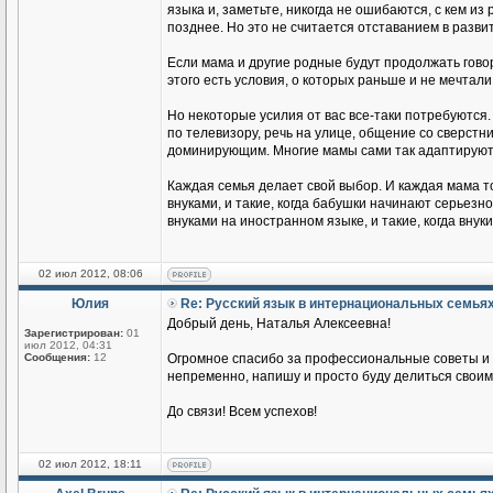
языка и, заметьте, никогда не ошибаются, с кем из
позднее. Но это не считается отставанием в разви
Если мама и другие родные будут продолжать говор
этого есть условия, о которых раньше и не мечтали
Но некоторые усилия от вас все-таки потребуются.
по телевизору, речь на улице, общение со сверстник
доминирующим. Многие мамы сами так адаптируются
Каждая семья делает свой выбор. И каждая мама т
внуками, и такие, когда бабушки начинают серьезн
внуками на иностранном языке, и такие, когда вн
02 июл 2012, 08:06
Юлия
Re: Русский язык в интернациональных семья
Добрый день, Наталья Алексеевна!
Зарегистрирован:
01
июл 2012, 04:31
Сообщения:
12
Огромное спасибо за профессиональные советы и п
непременно, напишу и просто буду делиться своим
До связи! Всем успехов!
02 июл 2012, 18:11