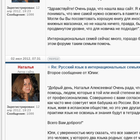
Зарегистрирован:
12
"Здравствуйте! Очень рада, что нашла ваш сайт. Я 
апр 2012, 19:23
понимать, что мне самой нужно освежить в памяти 
Сообщения:
1086
Могли бы Вы посоветовать хорошую книгу для иност
книжных магазинах, но не нашла ничего, правда, бы
продвинутом уровне, что для новичка не подходит".
Интернациональных семей сейчас много, гораздо б
этом форуме таким семьям помочь.
02 июл 2012, 07:31
Наталья
Re: Русский язык в интернациональных семья
Автор сайта
Второе сообщение от Юлии:
"Добрый день, Наталья Алексеевна! Очень рада, чт
помощь, людям, которые в той или иной степени во
от профессионализма. Совершенно с вами согласна
как часто мне советует моя бабушка из России. Вся 
Зарегистрирован:
12
язык, живя в испанском обществе, но это уже друга
апр 2012, 19:23
практики язык не освоишь и знания будут в тетради
Сообщения:
1086
Всего Вам доброго!"
Юля, с уверенностью могу сказать, что все зависит
это человек, у которого два языка родных: один о