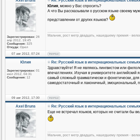
Axel Bruns
Re: Русский язык в интернациональных семья
Юлия
, можно у Вас спросить?
А что Вы рассказывали о русском языке своему му
представлении от других языков?
_________________
Мальчик, рост метр двадцать, нашедшему премия - вело
Зарегистрирован:
26
апр 2012, 19:45
Сообщения:
325
Откуда:
Орел
07 авг 2012, 07:24
Юлия
Re: Русский язык в интернациональных семья
Здравствуйте! Я не являюсь лингвистом или филоло
Зарегистрирован:
01
впечатлениях. Изучая в университете английский яз
июл 2012, 04:31
Сообщения:
12
самый сложный грамматически и фонетически, для м
самодостаточный и лаконичный, эмоциональный, по
09 авг 2012, 17:30
Axel Bruns
Re: Русский язык в интернациональных семья
Еще не встречал языков, которых не считали бы ве
_________________
Мальчик, рост метр двадцать, нашедшему премия - вело