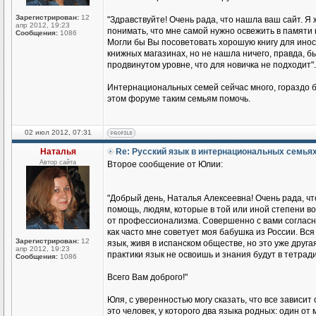
Зарегистрирован:
12
"Здравствуйте! Очень рада, что нашла ваш сайт. Я 
апр 2012, 19:23
понимать, что мне самой нужно освежить в памяти 
Сообщения:
1086
Могли бы Вы посоветовать хорошую книгу для иност
книжных магазинах, но не нашла ничего, правда, бы
продвинутом уровне, что для новичка не подходит".
Интернациональных семей сейчас много, гораздо б
этом форуме таким семьям помочь.
02 июл 2012, 07:31
Наталья
Re: Русский язык в интернациональных семья
Автор сайта
Второе сообщение от Юлии:
"Добрый день, Наталья Алексеевна! Очень рада, чт
помощь, людям, которые в той или иной степени во
от профессионализма. Совершенно с вами согласна
как часто мне советует моя бабушка из России. Вся 
Зарегистрирован:
12
язык, живя в испанском обществе, но это уже друга
апр 2012, 19:23
практики язык не освоишь и знания будут в тетради
Сообщения:
1086
Всего Вам доброго!"
Юля, с уверенностью могу сказать, что все зависит
это человек, у которого два языка родных: один о