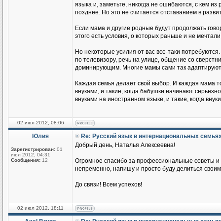
языка и, заметьте, никогда не ошибаются, с кем из
позднее. Но это не считается отставанием в разви
Если мама и другие родные будут продолжать говор
этого есть условия, о которых раньше и не мечтали
Но некоторые усилия от вас все-таки потребуются.
по телевизору, речь на улице, общение со сверстник
доминирующим. Многие мамы сами так адаптируются
Каждая семья делает свой выбор. И каждая мама т
внуками, и такие, когда бабушки начинают серьезн
внуками на иностранном языке, и такие, когда вн
02 июл 2012, 08:06
Юлия
Re: Русский язык в интернациональных семья
Добрый день, Наталья Алексеевна!
Зарегистрирован:
01
июл 2012, 04:31
Сообщения:
12
Огромное спасибо за профессиональные советы и п
непременно, напишу и просто буду делиться своим
До связи! Всем успехов!
02 июл 2012, 18:11