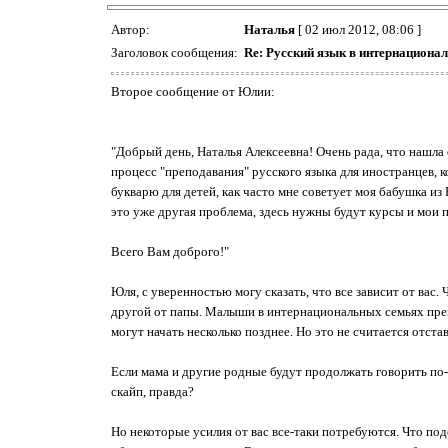
Автор:
Наталья
[ 02 июл 2012, 08:06 ]
Заголовок сообщения:
Re: Русский язык в интернациона
Второе сообщение от Юлии:
"Добрый день, Наталья Алексеевна! Очень рада, что нашла 
процесс "преподавания" русского языка для иностранцев, 
букварю для детей, как часто мне советует моя бабушка из 
это уже другая проблема, здесь нужны будут курсы и мои по
Всего Вам доброго!"
Юля, с уверенностью могу сказать, что все зависит от вас.
другой от папы. Малыши в интернациональных семьях прекра
могут начать несколько позднее. Но это не считается отста
Если мама и другие родные будут продолжать говорить по-р
скайп, правда?
Но некоторые усилия от вас все-таки потребуются. Что под