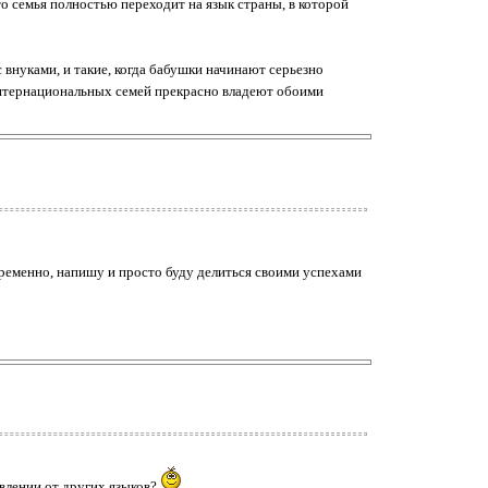
то семья полностью переходит на язык страны, в которой
 внуками, и такие, когда бабушки начинают серьезно
 интернациональных семей прекрасно владеют обоими
ременно, напишу и просто буду делиться своими успехами
влении от других языков?