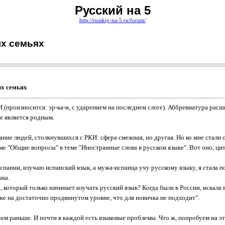
Русский на 5
http://russkiy-na-5.ru/forum/
ых семьях
ых семьях
 (произносится: эр-ка-и, с ударением на последнем слоге). Аббревиатура рас
не является родным.
ание людей, столкнувшихся с РКИ: сфера смежная, но другая. Но ко мне стали
е "Общие вопросы" в теме "Иностранные слова в русском языке". Вот оно, ци
Испании, изучаю испанский язык, а мужа-испанца учу русскому языку, я стала 
ыка.
который только начинает изучать русский язык? Когда была в России, искала в
 уже на достаточно продвинутом уровне, что для новичка не подходит".
ем раньше. И почти в каждой есть языковые проблемы. Что ж, попробуем на э