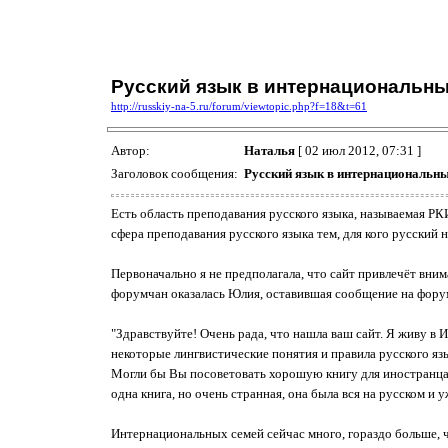
Русский язык в интернациональн
http://russkiy-na-5.ru/forum/viewtopic.php?f=18&t=61
Автор:
Наталья
[ 02 июл 2012, 07:31 ]
Заголовок сообщения:
Русский язык в интернациональн
Есть область преподавания русского языка, называемая РКИ
сфера преподавания русского языка тем, для кого русский 
Первоначально я не предполагала, что сайт привлечёт вним
форумчан оказалась Юлия, оставившая сообщение на форум
"Здравствуйте! Очень рада, что нашла ваш сайт. Я живу в 
некоторые лингвистические понятия и правила русского яз
Могли бы Вы посоветовать хорошую книгу для иностранца, 
одна книга, но очень странная, она была вся на русском и
Интернациональных семей сейчас много, гораздо больше, ч