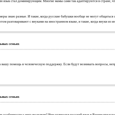
один язык стал доминирующим. Многие мамы сами так адаптируются в стране, ч
еры знаю разные. И такие, когда русские бабушки вообще не могут общаться с
отом разговаривают с внуками на иностранном языке, и такие, когда внуки из
льных семьях
а вашу помощь и человеческую поддержку. Если будут возникать вопросы, неп
льных семьях
ие особенности у него выделяли? Чем отличался русский язык в Вашем предста