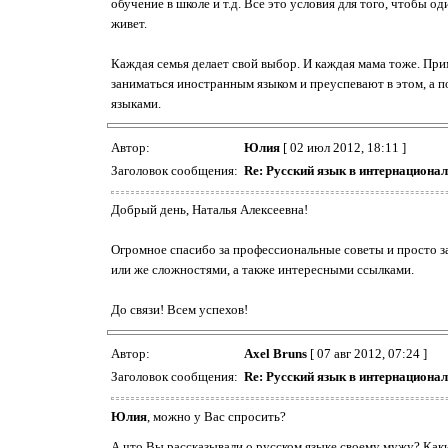
обучение в школе и т.д. Все это условия для того, чтобы 
живет.
Каждая семья делает свой выбор. И каждая мама тоже. Прим
заниматься иностранным языком и преуспевают в этом, а п
языками.
Автор:
Юлия
[ 02 июл 2012, 18:11 ]
Заголовок сообщения:
Re: Русский язык в интернациона
Добрый день, Наталья Алексеевна!
Огромное спасибо за профессиональные советы и просто з
или же сложностями, а также интересными ссылками.
До связи! Всем успехов!
Автор:
Axel Bruns
[ 07 авг 2012, 07:24 ]
Заголовок сообщения:
Re: Русский язык в интернациона
Юлия
, можно у Вас спросить?
А что Вы рассказывали о русском языке своему мужу? Как