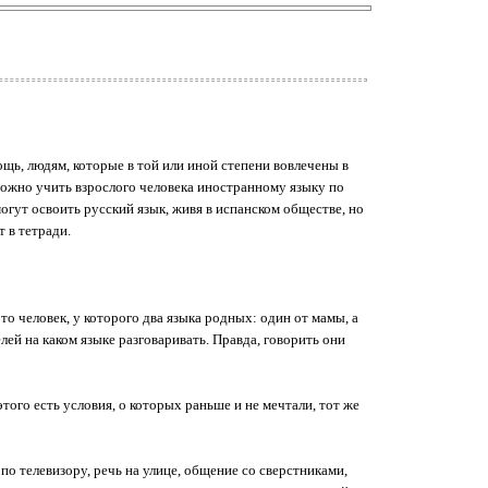
ощь, людям, которые в той или иной степени вовлечены в
зможно учить взрослого человека иностранному языку по
смогут освоить русский язык, живя в испанском обществе, но
т в тетради.
то человек, у которого два языка родных: один от мамы, а
ей на каком языке разговаривать. Правда, говорить они
того есть условия, о которых раньше и не мечтали, тот же
по телевизору, речь на улице, общение со сверстниками,