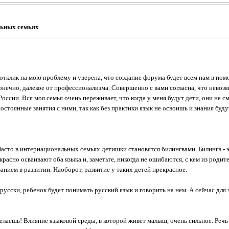
льных семьях
отклик на мою проблему и уверена, что создание форума будет всем нам в пом
конечно, далекое от профессионализма. Совершенно с вами согласна, что нево
России. Вся моя семья очень переживает, что когда у меня будут дети, они не 
стоянные занятия с ними, так как без практики язык не освоишь и знания буду
 Часто в интернациональных семьях детишки становятся билингвами. Билингв - э
сно осваивают оба языка и, заметьте, никогда не ошибаются, с кем из родител
ванием в развитии. Наоборот, развитие у таких детей прекрасное.
усски, ребенок будет понимать русский язык и говорить на нем. А сейчас для э
елаешь! Влияние языковой среды, в которой живёт малыш, очень сильное. Речь 