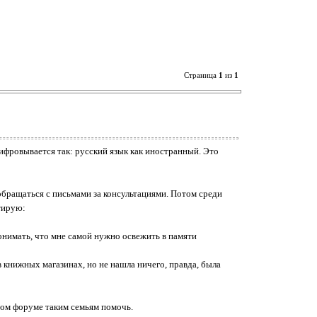
Страница
1
из
1
шифровывается так: русский язык как иностранный. Это
 обращаться с письмами за консультациями. Потом среди
тирую:
понимать, что мне самой нужно освежить в памяти
 книжных магазинах, но не нашла ничего, правда, была
том форуме таким семьям помочь.