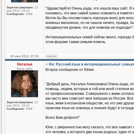
Зарегистрирован:
12
"Здравствуйте! Очень рада, что нашла ваш сайт. Я 
апр 2012, 19:23
понимать, что мне самой нужно освежить в памяти 
Сообщения:
1086
Могли бы Вы посоветовать хорошую книгу для иност
книжных магазинах, но не нашла ничего, правда, бы
продвинутом уровне, что для новичка не подходит".
Интернациональных семей сейчас много, гораздо б
этом форуме таким семьям помочь.
02 июл 2012, 07:31
Наталья
Re: Русский язык в интернациональных семья
Автор сайта
Второе сообщение от Юлии:
"Добрый день, Наталья Алексеевна! Очень рада, чт
помощь, людям, которые в той или иной степени во
от профессионализма. Совершенно с вами согласна
как часто мне советует моя бабушка из России. Вся 
Зарегистрирован:
12
язык, живя в испанском обществе, но это уже друга
апр 2012, 19:23
практики язык не освоишь и знания будут в тетради
Сообщения:
1086
Всего Вам доброго!"
Юля, с уверенностью могу сказать, что все зависит
это человек, у которого два языка родных: один о