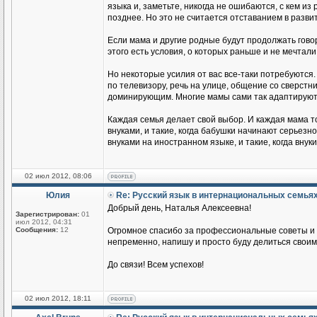
языка и, заметьте, никогда не ошибаются, с кем из
позднее. Но это не считается отставанием в разви
Если мама и другие родные будут продолжать говор
этого есть условия, о которых раньше и не мечтали
Но некоторые усилия от вас все-таки потребуются.
по телевизору, речь на улице, общение со сверстник
доминирующим. Многие мамы сами так адаптируются
Каждая семья делает свой выбор. И каждая мама т
внуками, и такие, когда бабушки начинают серьезн
внуками на иностранном языке, и такие, когда вн
02 июл 2012, 08:06
Юлия
Re: Русский язык в интернациональных семья
Добрый день, Наталья Алексеевна!
Зарегистрирован:
01
июл 2012, 04:31
Сообщения:
12
Огромное спасибо за профессиональные советы и п
непременно, напишу и просто буду делиться своим
До связи! Всем успехов!
02 июл 2012, 18:11