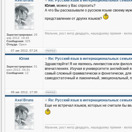
Axel Bruns
Re: Русский язык в интернациональных семья
Юлия
, можно у Вас спросить?
А что Вы рассказывали о русском языке своему му
представлении от других языков?
_________________
Мальчик, рост метр двадцать, нашедшему премия - вело
Зарегистрирован:
26
апр 2012, 19:45
Сообщения:
325
Откуда:
Орел
07 авг 2012, 07:24
Юлия
Re: Русский язык в интернациональных семья
Здравствуйте! Я не являюсь лингвистом или филоло
Зарегистрирован:
01
впечатлениях. Изучая в университете английский яз
июл 2012, 04:31
Сообщения:
12
самый сложный грамматически и фонетически, для м
самодостаточный и лаконичный, эмоциональный, по
09 авг 2012, 17:30
Axel Bruns
Re: Русский язык в интернациональных семья
Еще не встречал языков, которых не считали бы ве
_________________
Мальчик, рост метр двадцать, нашедшему премия - вело