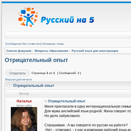
Сообщения без ответов
|
Активные темы
Список форумов
»
Вопросы образования
»
Русский язык для иностранцев
Отрицательный опыт
Страница
1
из
1
[ Сообщений: 3 ]
Версия для печати
Отрицательный опыт
Автор
Наталья
Отрицательный опыт
Автор сайта
Меня пригласили в одну интернациональную семью
Для мужа английский язык родной. Жена говорит п
Но дело забуксовало.
Спрашиваю: -А вы говорите по-русски на работе?
-Нет, - отвечают, - у нас в компании рабочий язык а