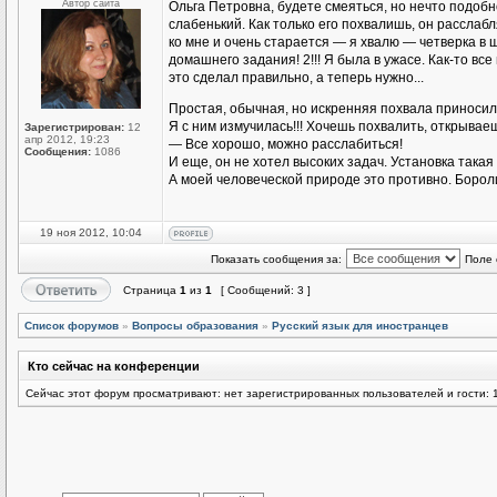
Автор сайта
Ольга Петровна, будете смеяться, но нечто подоб
слабенький. Как только его похвалишь, он расслаб
ко мне и очень старается — я хвалю — четверка в
домашнего задания! 2!!! Я была в ужасе. Как-то все
это сделал правильно, а теперь нужно...
Простая, обычная, но искренняя похвала приноси
Я с ним измучилась!!! Хочешь похвалить, открываеш
Зарегистрирован:
12
апр 2012, 19:23
— Все хорошо, можно расслабиться!
Сообщения:
1086
И еще, он не хотел высоких задач. Установка такая 
А моей человеческой природе это противно. Бороли
19 ноя 2012, 10:04
Показать сообщения за:
Поле 
Страница
1
из
1
[ Сообщений: 3 ]
Список форумов
»
Вопросы образования
»
Русский язык для иностранцев
Кто сейчас на конференции
Сейчас этот форум просматривают: нет зарегистрированных пользователей и гости: 