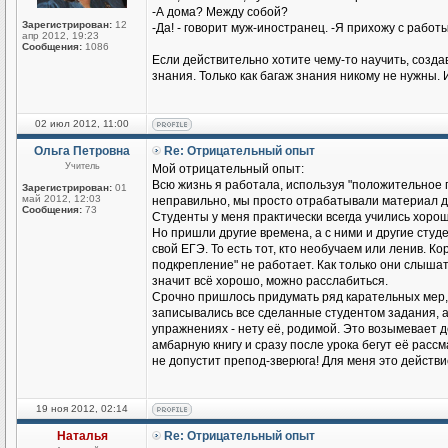
-А дома? Между собой?
Зарегистрирован:
12
-Да! - говорит муж-иностранец. -Я прихожу с работы
апр 2012, 19:23
Сообщения:
1086
Если действительно хотите чему-то научить, созд
знания. Только как багаж знания никому не нужны. 
02 июл 2012, 11:00
Ольга Петровна
Re: Отрицательный опыт
Учитель
Мой отрицательный опыт:
Всю жизнь я работала, используя "положительное п
Зарегистрирован:
01
май 2012, 12:03
неправильно, мы просто отрабатывали материал до
Сообщения:
73
Студенты у меня практически всегда учились хорош
Но пришли другие времена, а с ними и другие студен
свой ЕГЭ. То есть тот, кто необучаем или ленив. К
подкрепление" не работает. Как только они слышат
значит всё хорошо, можно расслабиться.
Срочно пришлось придумать ряд карательных мер,
записывались все сделанные студентом задания, а н
упражнениях - нету её, родимой. Это возымевает д
амбарную книгу и сразу после урока бегут её рассмат
не допустит препод-зверюга! Для меня это действ
19 ноя 2012, 02:14
Наталья
Re: Отрицательный опыт