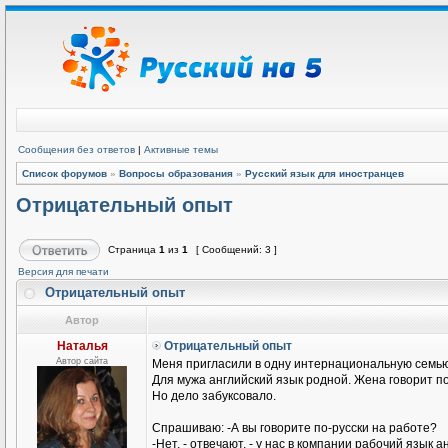
Сообщения без ответов
|
Активные темы
Список форумов
»
Вопросы образования
»
Русский язык для иностранцев
Отрицательный опыт
Страница
1
из
1
[ Сообщений: 3 ]
Версия для печати
Отрицательный опыт
Автор
Наталья
Отрицательный опыт
Автор сайта
Меня пригласили в одну интернациональную семью
Для мужа английский язык родной. Жена говорит п
Но дело забуксовало.
Спрашиваю: -А вы говорите по-русски на работе?
-Нет, - отвечают, - у нас в компании рабочий язык а