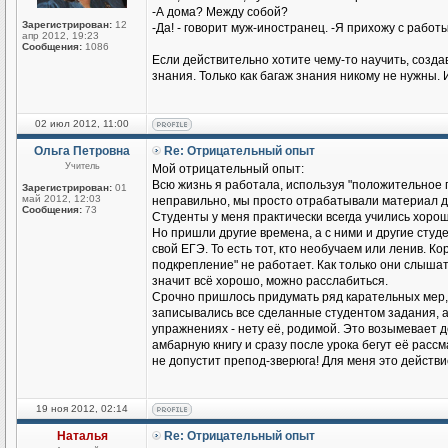
-А дома? Между собой?
Зарегистрирован:
12
-Да! - говорит муж-иностранец. -Я прихожу с работы
апр 2012, 19:23
Сообщения:
1086
Если действительно хотите чему-то научить, созд
знания. Только как багаж знания никому не нужны. 
02 июл 2012, 11:00
Ольга Петровна
Re: Отрицательный опыт
Учитель
Мой отрицательный опыт:
Всю жизнь я работала, используя "положительное п
Зарегистрирован:
01
май 2012, 12:03
неправильно, мы просто отрабатывали материал до
Сообщения:
73
Студенты у меня практически всегда учились хорош
Но пришли другие времена, а с ними и другие студен
свой ЕГЭ. То есть тот, кто необучаем или ленив. К
подкрепление" не работает. Как только они слышат
значит всё хорошо, можно расслабиться.
Срочно пришлось придумать ряд карательных мер,
записывались все сделанные студентом задания, а н
упражнениях - нету её, родимой. Это возымевает д
амбарную книгу и сразу после урока бегут её рассмат
не допустит препод-зверюга! Для меня это действ
19 ноя 2012, 02:14
Наталья
Re: Отрицательный опыт