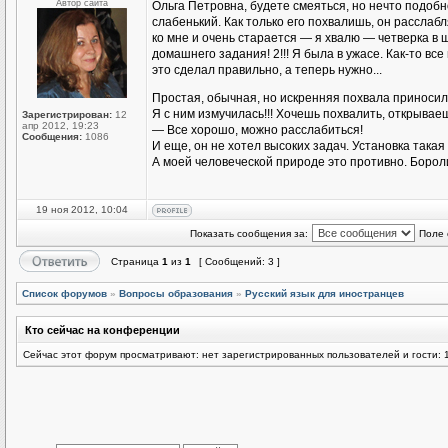
Автор сайта
Ольга Петровна, будете смеяться, но нечто подоб
слабенький. Как только его похвалишь, он расслаб
ко мне и очень старается — я хвалю — четверка в
домашнего задания! 2!!! Я была в ужасе. Как-то все
это сделал правильно, а теперь нужно...
Простая, обычная, но искренняя похвала приноси
Я с ним измучилась!!! Хочешь похвалить, открываеш
Зарегистрирован:
12
апр 2012, 19:23
— Все хорошо, можно расслабиться!
Сообщения:
1086
И еще, он не хотел высоких задач. Установка такая 
А моей человеческой природе это противно. Бороли
19 ноя 2012, 10:04
Показать сообщения за:
Поле 
Страница
1
из
1
[ Сообщений: 3 ]
Список форумов
»
Вопросы образования
»
Русский язык для иностранцев
Кто сейчас на конференции
Сейчас этот форум просматривают: нет зарегистрированных пользователей и гости: 