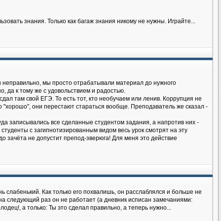
овать знания. Только как багаж знания никому не нужны. Играйте...
ки неправильно, мы просто отрабатывали материал до нужного
, да к тому же с удовольствием и радостью.
 сдал там свой ЕГЭ. То есть тот, кто необучаем или ленив. Коррупция не
во "хорошо", они перестают стараться вообще. Преподаватель же сказал -
да записывались все сделанные студентом задания, а напротив них -
ь студенты с загипнотизированным видом весь урок смотрят на эту
дь до зачёта не допустит препод-зверюга! Для меня это действие
ь слабенький. Как только его похвалишь, он расслаблялся и больше не
 на следующий раз он не работает (а дневник исписан замечаниями:
одец!, а только: Ты это сделал правильно, а теперь нужно...