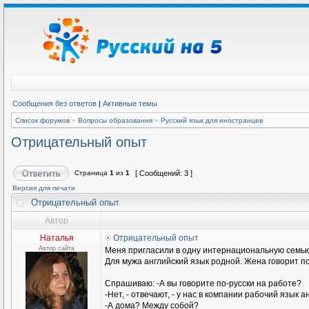
Сообщения без ответов
|
Активные темы
Список форумов
»
Вопросы образования
»
Русский язык для иностранцев
Отрицательный опыт
Страница
1
из
1
[ Сообщений: 3 ]
Версия для печати
Отрицательный опыт
Автор
Наталья
Отрицательный опыт
Автор сайта
Меня пригласили в одну интернациональную семью
Для мужа английский язык родной. Жена говорит п
Спрашиваю: -А вы говорите по-русски на работе?
-Нет, - отвечают, - у нас в компании рабочий язык а
-А дома? Между собой?