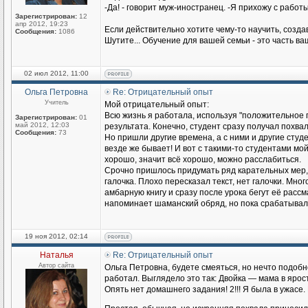
-Да! - говорит муж-иностранец. -Я прихожу с работы
Зарегистрирован:
12
апр 2012, 19:23
Если действительно хотите чему-то научить, созда
Сообщения:
1086
Шутите... Обучение для вашей семьи - это часть в
02 июл 2012, 11:00
Ольга Петровна
Re: Отрицательный опыт
Учитель
Мой отрицательный опыт:
Всю жизнь я работала, используя "положительное 
Зарегистрирован:
01
май 2012, 12:03
результата. Конечно, студент сразу получал похва
Сообщения:
73
Но пришли другие времена, а с ними и другие студен
везде же бывает! И вот с такими-то студентами мо
хорошо, значит всё хорошо, можно расслабиться.
Срочно пришлось придумать ряд карательных мер, 
галочка. Плохо пересказал текст, нет галочки. Мн
амбарную книгу и сразу после урока бегут её рассма
напоминает шаманский обряд, но пока срабатывал
19 ноя 2012, 02:14
Наталья
Re: Отрицательный опыт
Автор сайта
Ольга Петровна, будете смеяться, но нечто подоб
работал. Выглядело это так: Двойка — мама в ярос
Опять нет домашнего задания! 2!!! Я была в ужасе. 