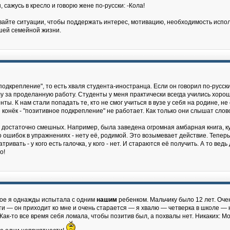
, сажусь в кресло и говорю жене по-русски: -Кола!
вайте ситуации, чтобы поддержать интерес, мотивацию, необходимость использ
ашей семейной жизни.
подкрепление", то есть хваля студента-иностранца. Если он говорил по-русс
лу за проделанную работу. Студенты у меня практически всегда учились хорошо
ты. К нам стали попадать те, кто не смог учиться в вузе у себя на родине, не
й конёк - "позитивное подкрепление" не работает. Как только они слышат сло
достаточно смешных. Например, была заведена огромная амбарная книга, ку
ого ошибок в упражнениях - нету её, родимой. Это возымевает действие. Тепер
тривать - у кого есть галочка, у кого - нет. И стараются её получить. А то ве
о!
ное я однажды испытала с одним
нашим
ребенком. Мальчику было 12 лет. Очен
ти — он приходит ко мне и очень старается — я хвалю — четверка в школе —
Как-то все время себя ломала, чтобы позитив был, а похвалы нет. Никаких: Мол