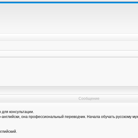
Сообщение
 для консультации.
о-английски, она профессиональный переводчик. Начала обучать русскому муж
нглийский.